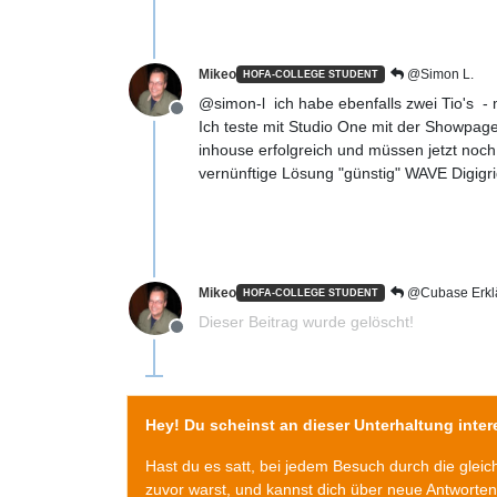
Mikeo
@Simon L.
HOFA-COLLEGE STUDENT
@simon-l ich habe ebenfalls zwei Tio's -
Offline
Ich teste mit Studio One mit der Showpage
inhouse erfolgreich und müssen jetzt noch 
vernünftige Lösung "günstig" WAVE Digigri
Mikeo
@Cubase Erkl
HOFA-COLLEGE STUDENT
Dieser Beitrag wurde gelöscht!
Offline
Hey! Du scheinst an dieser Unterhaltung intere
Hast du es satt, bei jedem Besuch durch die glei
zuvor warst, und kannst dich über neue Antworte