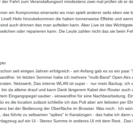
r der Fahrt zum Veranstaltungsort mindestens zwei mal prüfen ob er dab
e immer ein Kompromiss einerseits wo man spielt anderer seits eben w
em Line6 Helix hinzubekommen die haben tonnenweise Effekte und we
sind auch drinnen das man aufteilen kann. Aber Live ist das Wichtigst
witchen oder reparieren kann. Die Leute zahlen nicht das sie beim F
pfer
 schon seit einigen Jahren erfolgreich - am Anfang gab es so ein paar 
ndfrei. Im letzten Sommer habe ich mehrere "multi-Band" Open Airs ab
geraten. Netzwerk; Das interne WLAN ist super - nur mein Backup, ich
ich bin da alleine drauf und kann Dank längerem Kabel den Router auc
utem Eingangspegel sauber - einwandfrei für eine Nachbearbeitung. Ei
 So es die location zulässt schließe ich das Pult aber am liebsten per E
atenz bei der Bedienung der Oberfläche im Browser. Was noch.. Ich wün
, das führte zu seltsamen "spikes" in Kanalzügen - das habe ich dann
chlagzeug auf ein Ui - Stereo Summe in anderes UI mit dem Rest.. Das