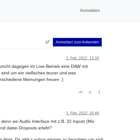
Anmelden
Anmelden zum Antworten
1. Feb. 2022, 13:33
spricht dagegen im Live-Betrieb eine DAW mit
 sind um ein vielfaches teurer und was
erschiedene Meinungen freuen ;)
0
1. Feb. 2022, 16:48
 denn ein Audio Interface mit z.B. 32 Inputs (Mic
und dabei Dropouts erlebt?
n Host. Da gibt´s schon einiges zu beachten um sich