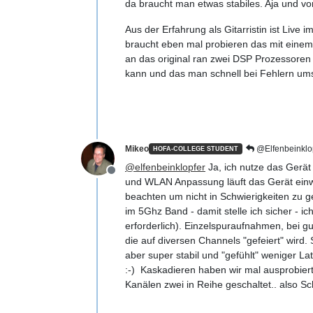
da braucht man etwas stabiles. Aja und vo
Aus der Erfahrung als Gitarristin ist Liv
braucht eben mal probieren das mit ein
an das original ran zwei DSP Prozessoren 
kann und das man schnell bei Fehlern ums
Mikeo
@Elfenbeinklo
HOFA-COLLEGE STUDENT
@
elfenbeinklopfer
Ja, ich nutze das Gerät
Offline
und WLAN Anpassung läuft das Gerät einwa
beachten um nicht in Schwierigkeiten zu 
im 5Ghz Band - damit stelle ich sicher - 
erforderlich). Einzelspuraufnahmen, bei g
die auf diversen Channels "gefeiert" wird.
aber super stabil und "gefühlt" weniger L
:-) Kaskadieren haben wir mal ausprobiert
Kanälen zwei in Reihe geschaltet.. also S