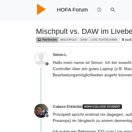
HOFA Forum
Mischpult vs. DAW im Livebe
9
beit
Hardware
MISCHPULT
DAW
LIVE-TONTECHNIK
Simon L.
Hallo mein name ist Simon. Ich bin sowohl
Offline
Controller über ein gutes Laptop (z.B. Ma
Bearbeitungsmöglichkeiten angeht können 
Cubase Erklärbär
HOFA-COLLEGE STUDENT
Prinzipiell spricht erstmal nix dagegen, au
Offline
Preamps) im Vergleich zu einem dementspr
Ich nutze ein Behringer X32 zum Live misc