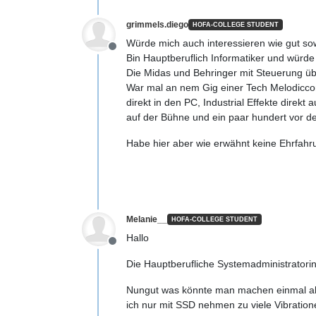
grimmels.diego
HOFA-COLLEGE STUDENT
Würde mich auch interessieren wie gut so
Offline
Bin Hauptberuflich Informatiker und würde
Die Midas und Behringer mit Steuerung übe
War mal an nem Gig einer Tech Melodiccor
direkt in den PC, Industrial Effekte dire
auf der Bühne und ein paar hundert vor d
Habe hier aber wie erwähnt keine Ehrfah
Melanie__
HOFA-COLLEGE STUDENT
Hallo
Offline
Die Hauptberufliche Systemadministratorin 
Nungut was könnte man machen einmal all
ich nur mit SSD nehmen zu viele Vibratio