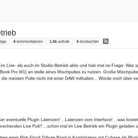
trieb
räge
6
kommentatoren
1.5k
aufrufe
6
beobachtet
 im Live- als auch im Studio-Betrieb aktiv und hab mal ne Frage: Was 
cBook Pro M1) an stelle eines Mischpultes zu nutzen. Große Mischpulte
die meisten Pulte nicht mit einer DAW mithalten... Würde mich über v
ßer eventuelle Plugin Latenzen! ...Latenzen vom Interface! ...was kostet
echenden Live Pult? ...schon mal im Live Betrieb ein Plugin geladen 
hen einer Pink Floyd Tribute Band in Kombination mit Cubase als Plugi