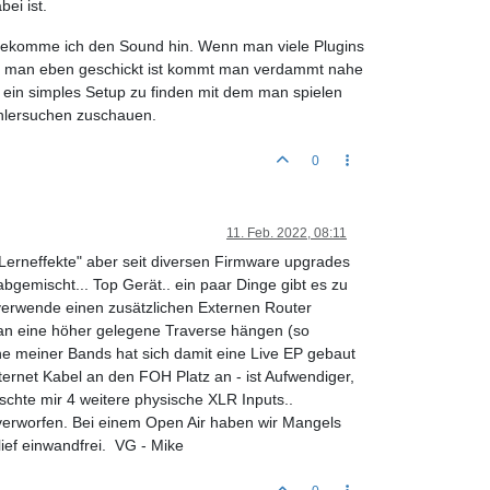
ei ist.
ie bekomme ich den Sound hin. Wenn man viele Plugins
nn man eben geschickt ist kommt man verdammt nahe
e ein simples Setup zu finden mit dem man spielen
ehlersuchen zuschauen.
0
11. Feb. 2022, 08:11
"Lerneffekte" aber seit diversen Firmware upgrades
gemischt... Top Gerät.. ein paar Dinge gibt es zu
 verwende einen zusätzlichen Externen Router
h an eine höher gelegene Traverse hängen (so
ne meiner Bands hat sich damit eine Live EP gebaut
hternet Kabel an den FOH Platz an - ist Aufwendiger,
schte mir 4 weitere physische XLR Inputs..
 verworfen. Bei einem Open Air haben wir Mangels
 lief einwandfrei. VG - Mike