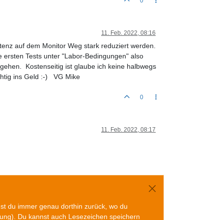
0
11. Feb. 2022, 08:16
atenz auf dem Monitor Weg stark reduziert werden.
ie ersten Tests unter "Labor-Bedingungen" also
 gehen. Kostenseitig ist glaube ich keine halbwegs
chtig ins Geld :-) VG Mike
0
11. Feb. 2022, 08:17
mst du immer genau dorthin zurück, wo du
gung). Du kannst auch Lesezeichen speichern