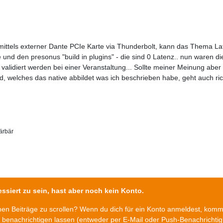
 mittels externer Dante PCIe Karte via Thunderbolt, kann das Thema L
 und den presonus "build in plugins" - die sind 0 Latenz.. nun waren d
validiert werden bei einer Veranstaltung... Sollte meiner Meinung aber
d, welches das native abbildet was ich beschrieben habe, geht auch ri
ärbär
ssiert zu sein, hast aber noch kein Konto.
chen Beiträge zu scrollen? Wenn du dich für ein Konto anmeldest, kom
n benachrichtigen lassen (entweder per E-Mail oder Push-Benachrichti