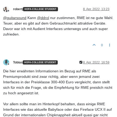
robertj
8. Apr. 2022, 13:23
HOFA-COLLEGE STUDENT
Offline
@
guitarsound
Kann
@
ddrol
nur zustimmen, RME ist ne gute Wahl.
Teuer, aber es gibt auf dem Gebrauchtmarkt attraktive Geräte.
Davor war ich mit Audient Interfaces unterwegs und auch super
zufrieden.
0
Tobias
8. Apr. 2022, 16:59
HOFA-COLLEGE STUDENT
Offline
Die hier erwähnten Informationen im Bezug auf RME als
Premiumprodukt sind zwar richtig, aber wenn jemand zwei
Interfaces in der Preisklasse 300-400 Euro vergleicht, dann stellt
sich für mich die Frage, ob die Empfehlung für RME preislich nicht
zu hoch angesetzt ist.
Vor allem sollte man im Hinterkopf behalten, dass einige RME
Interfaces wie das aktuelle Babyface oder das Fireface UCX II auf
Grund der internationalen Chipknappheit aktuell quasi gar nicht