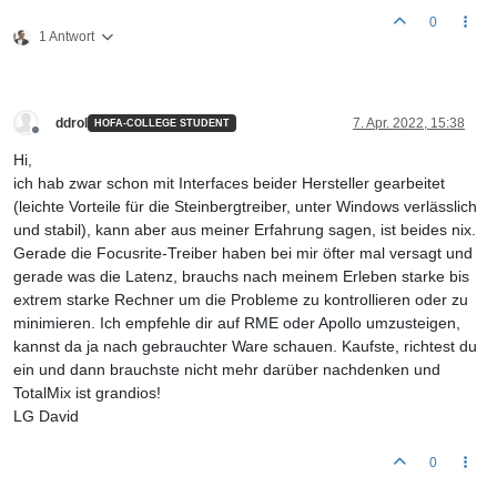
0
1 Antwort
ddrol
7. Apr. 2022, 15:38
HOFA-COLLEGE STUDENT
Offline
Hi,
ich hab zwar schon mit Interfaces beider Hersteller gearbeitet
(leichte Vorteile für die Steinbergtreiber, unter Windows verlässlich
und stabil), kann aber aus meiner Erfahrung sagen, ist beides nix.
Gerade die Focusrite-Treiber haben bei mir öfter mal versagt und
gerade was die Latenz, brauchs nach meinem Erleben starke bis
extrem starke Rechner um die Probleme zu kontrollieren oder zu
minimieren. Ich empfehle dir auf RME oder Apollo umzusteigen,
kannst da ja nach gebrauchter Ware schauen. Kaufste, richtest du
ein und dann brauchste nicht mehr darüber nachdenken und
TotalMix ist grandios!
LG David
0