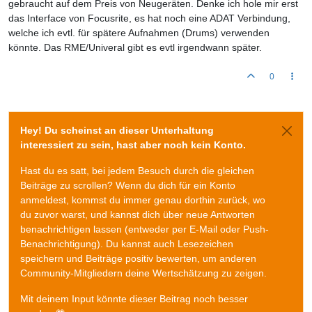
gebraucht auf dem Preis von Neugeräten. Denke ich hole mir erst
das Interface von Focusrite, es hat noch eine ADAT Verbindung,
welche ich evtl. für spätere Aufnahmen (Drums) verwenden
könnte. Das RME/Univeral gibt es evtl irgendwann später.
0
Hey! Du scheinst an dieser Unterhaltung
interessiert zu sein, hast aber noch kein Konto.
Hast du es satt, bei jedem Besuch durch die gleichen
Beiträge zu scrollen? Wenn du dich für ein Konto
anmeldest, kommst du immer genau dorthin zurück, wo
du zuvor warst, und kannst dich über neue Antworten
benachrichtigen lassen (entweder per E-Mail oder Push-
Benachrichtigung). Du kannst auch Lesezeichen
speichern und Beiträge positiv bewerten, um anderen
Community-Mitgliedern deine Wertschätzung zu zeigen.
Mit deinem Input könnte dieser Beitrag noch besser