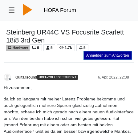
HOFA Forum
Steinberg UR44C VS Focusrite Scarlett
18i8 3rd Gen
6
5
1.7k
5
Hardware
Anmelden zum Antworten
Guitarsound
6. Apr. 2022, 22:38
HOFA-COLLEGE STUDENT
Offline
Hi zusammen,
da ich so langsam mit meiner Latenz Probleme bekomme und
auch gelegentlich mehrere Spuren gleichzeitig aufnehmen
möchte, schaue ich mich gerade nach einem neuen Audiointerface
um. Von den beiden habe ich schon viel gutes gelesen. Hat
jemand Erfahrung mit einem oder am besten mit beiden
Audiointerface? Gibt es da ein besser bzw irgendwelche Mankos.