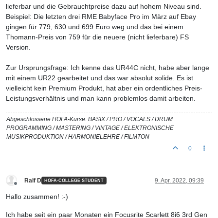
lieferbar und die Gebrauchtpreise dazu auf hohem Niveau sind.
Beispiel: Die letzten drei RME Babyface Pro im März auf Ebay
gingen für 779, 630 und 699 Euro weg und das bei einem
Thomann-Preis von 759 für die neuere (nicht lieferbare) FS
Version.
Zur Ursprungsfrage: Ich kenne das UR44C nicht, habe aber lange
mit einem UR22 gearbeitet und das war absolut solide. Es ist
vielleicht kein Premium Produkt, hat aber ein ordentliches Preis-
Leistungsverhältnis und man kann problemlos damit arbeiten.
Abgeschlossene HOFA-Kurse: BASIX / PRO / VOCALS / DRUM
PROGRAMMING / MASTERING / VINTAGE / ELEKTRONISCHE
MUSIKPRODUKTION / HARMONIELEHRE / FILMTON
0
Ralf D
9. Apr. 2022, 09:39
HOFA-COLLEGE STUDENT
Offline
Hallo zusammen! :-)
Ich habe seit ein paar Monaten ein Focusrite Scarlett 8i6 3rd Gen