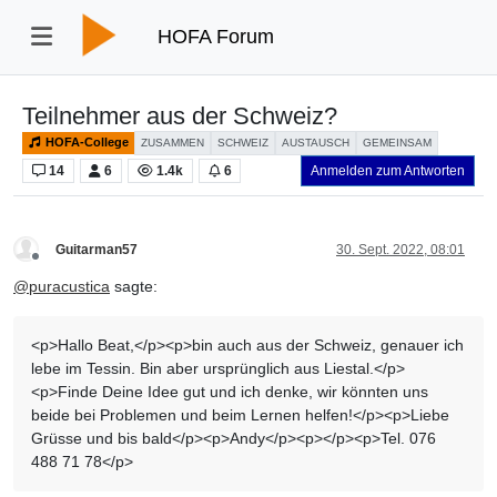
HOFA Forum
Teilnehmer aus der Schweiz?
HOFA-College
ZUSAMMEN
SCHWEIZ
AUSTAUSCH
GEMEINSAM
14
6
1.4k
6
Anmelden zum Antworten
Guitarman57
30. Sept. 2022, 08:01
Offline
@
puracustica
sagte:
<p>Hallo Beat,</p><p>bin auch aus der Schweiz, genauer ich
lebe im Tessin. Bin aber ursprünglich aus Liestal.</p>
<p>Finde Deine Idee gut und ich denke, wir könnten uns
beide bei Problemen und beim Lernen helfen!</p><p>Liebe
Grüsse und bis bald</p><p>Andy</p><p></p><p>Tel. 076
488 71 78</p>