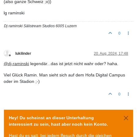
(also ganze Schweiz ;o))
lg raminski
Dj raminski Sälistream Studios 6005 Luzern
0
lukilinder
20. Aug. 2024, 17:48
Offline
@
dj-raminski
legendär...das ist jetzt nicht wahr oder? haha.
Viel Glück Ramin. Man sieht sich auf dem Hofa Digital Campus
oder im Stadion ;-)
0
Hey! Du scheinst an dieser Unterhaltung
interessiert zu sein, hast aber noch kein Konto.
Hast du es satt, bei jedem Besuch durch die gleichen