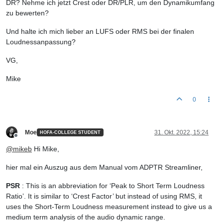
DR? Nehme ich jetzt Crest oder DR/PLR, um den Dynamikumfang
zu bewerten?
Und halte ich mich lieber an LUFS oder RMS bei der finalen
Loudnessanpassung?
VG,
Mike
0
Moe
31. Okt. 2022, 15:24
HOFA-COLLEGE STUDENT
Offline
@
mikeb
Hi Mike,
hier mal ein Auszug aus dem Manual vom ADPTR Streamliner,
PSR
: This is an abbreviation for ‘Peak to Short Term Loudness
Ratio’. It is similar to ‘Crest Factor’ but instead of using RMS, it
uses the Short-Term Loudness measurement instead to give us a
medium term analysis of the audio dynamic range.