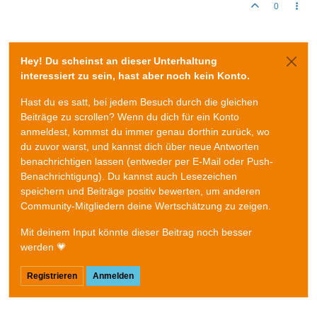
0
Hey! Du scheinst an dieser Unterhaltung
interessiert zu sein, hast aber noch kein Konto.
Hast du es satt, bei jedem Besuch durch die gleichen
Beiträge zu scrollen? Wenn du dich für ein Konto
anmeldest, kommst du immer genau dorthin zurück, wo
du zuvor warst, und kannst dich über neue Antworten
benachrichtigen lassen (entweder per E-Mail oder Push-
Benachrichtigung). Du kannst auch Lesezeichen
speichern und Beiträge positiv bewerten, um anderen
Community-Mitgliedern deine Wertschätzung zu zeigen.
Mit deinem Input könnte dieser Beitrag noch besser
werden 💗
Registrieren
Anmelden