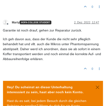
0
Marty
2. Dez. 2022, 12:47
HOFA-COLLEGE STUDENT
Offline
Garantie ist noch drauf, gehen zur Reparatur zurück.
Ich geh davon aus, dass der Kunde die nicht sehr pfleglich
behandelt hat und vllt. auch die Mikros unter Phantomspannung
abstöpselt. Daher werd ich anordnen, dass sie ab sofort in einem
Koffer transportiert werden und noch einmal die korrekte Auf- und
Abbaureihenfolge erklären.
0
Hey! Du scheinst an dieser Unterhaltung
interessiert zu sein, hast aber noch kein Konto.
Hast du es satt, bei jedem Besuch durch die gleichen
Beiträge zu scrollen? Wenn du dich für ein Konto