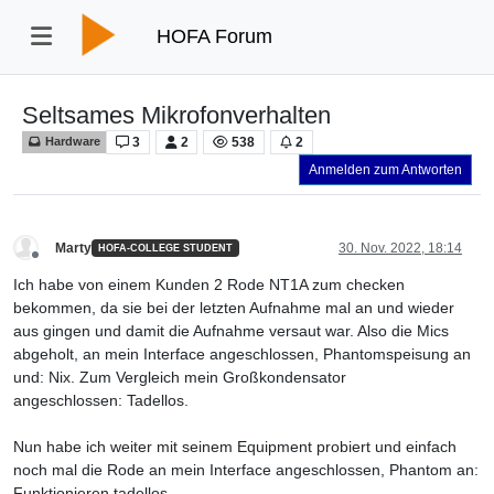
HOFA Forum
Seltsames Mikrofonverhalten
3
2
538
2
Hardware
Anmelden zum Antworten
Marty
30. Nov. 2022, 18:14
HOFA-COLLEGE STUDENT
Offline
Ich habe von einem Kunden 2 Rode NT1A zum checken
bekommen, da sie bei der letzten Aufnahme mal an und wieder
aus gingen und damit die Aufnahme versaut war. Also die Mics
abgeholt, an mein Interface angeschlossen, Phantomspeisung an
und: Nix. Zum Vergleich mein Großkondensator
angeschlossen: Tadellos.
Nun habe ich weiter mit seinem Equipment probiert und einfach
noch mal die Rode an mein Interface angeschlossen, Phantom an:
Funktionieren tadellos.