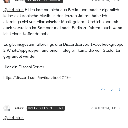
Yehudi
13. Mai 2024, 14:59
HOFA-COLLEGE STUDENT
Offline
@
chri_sinn
Hi ich komme nicht aus Berlin, und mache eigentlich
keine elektronische Musik. In den letzten Jahren habe ich
allerdings viel von elktronischer Musik gelernt. Und ich kann mir
auch vorstellen im Sommer mal nach Berlin zu fahren, auch wenn
ich keinen Koffer da habe.
Es gibt insgesamt allerdings drei Discordserver, 1Facebookgruppe,
2 WhatsAppgruppen und einen Telegramkanal die von Studenten
gegründet wurden.
Hier ein DiscordServer:
https://discord.com/invite/rz5uc6279H
0
Alexx 0
17. Mai 2024, 08:10
HOFA-COLLEGE STUDENT
Offline
@
chri_sinn