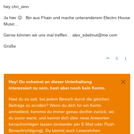
hey chri_sinn
Ja hier 😉 Bin aus Fhain und mache unteranderem Electro House
Music…
Gerne können wir uns mal treffen… alex_edelmut@me.com
Grüße
0
Hey! Du scheinst an dieser Unterhaltung
interessiert zu sein, hast aber noch kein Konto.
Hast du es satt, bei jedem Besuch durch die gleichen
Beiträge zu scrollen? Wenn du dich für ein Konto
anmeldest, kommst du immer genau dorthin zurück, wo
du zuvor warst, und kannst dich über neue Antworten
benachrichtigen lassen (entweder per E-Mail oder Push-
Benachrichtigung). Du kannst auch Lesezeichen