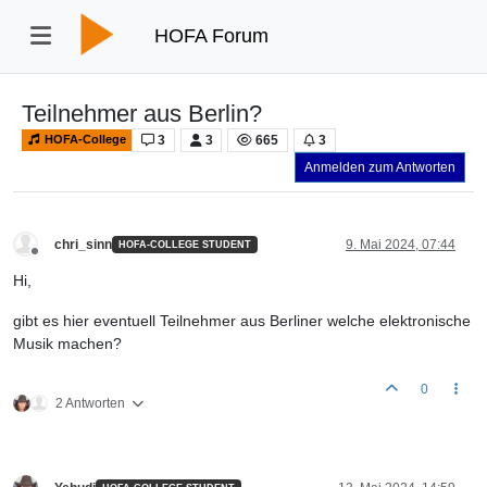
HOFA Forum
Teilnehmer aus Berlin?
3
3
665
3
HOFA-College
Anmelden zum Antworten
chri_sinn
9. Mai 2024, 07:44
HOFA-COLLEGE STUDENT
Offline
Hi,
gibt es hier eventuell Teilnehmer aus Berliner welche elektronische
Musik machen?
0
2 Antworten