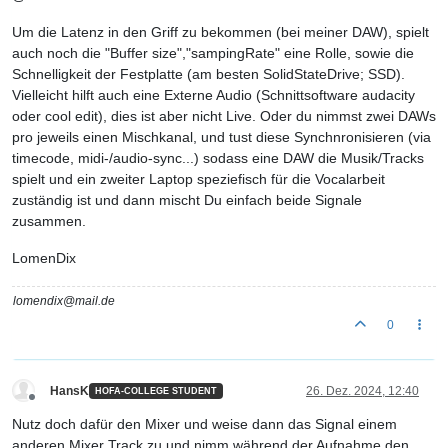
Um die Latenz in den Griff zu bekommen (bei meiner DAW), spielt
auch noch die "Buffer size","sampingRate" eine Rolle, sowie die
Schnelligkeit der Festplatte (am besten SolidStateDrive; SSD).
Vielleicht hilft auch eine Externe Audio (Schnittsoftware audacity
oder cool edit), dies ist aber nicht Live. Oder du nimmst zwei DAWs
pro jeweils einen Mischkanal, und tust diese Synchnronisieren (via
timecode, midi-/audio-sync...) sodass eine DAW die Musik/Tracks
spielt und ein zweiter Laptop speziefisch für die Vocalarbeit
zuständig ist und dann mischt Du einfach beide Signale
zusammen.
LomenDix
lomendix@mail.de
0
HansK
26. Dez. 2024, 12:40
HOFA-COLLEGE STUDENT
Offline
Nutz doch dafür den Mixer und weise dann das Signal einem
anderen Mixer Track zu und nimm während der Aufnahme den