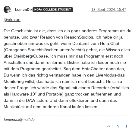
LomenDix
13. Sept. 2024, 15:47
HOFA-COLLEGE STUDENT
Offline
@
aluxue
Die Geschichte ist die, dass ich ein ganz anderes Programm als du
benutze, und zwar Reason von ReasonStudios. Ich habe dir ja
geschrieben um was es geht, wenn Du damit zum Hofa.Chat
(Orangenes Sprechbläschen unten/rechts) gehst, die Wissen alles
über Steinberg/Cubase. Ich muss mir das Programm erst noch
Anschaffen und dann reinlernen. Bisher habe ich leider noch nie
mit dem Programm gearbeitet. Sag dem HofaChatter dann das,
Du wenn ich das richtig verstanden habe in den LiveModus-das
Monitoring willst, das hatte ich nämlich nicht bedacht. Hm... zu
deiner Frage, ich würde das Signal mit einem Recorder (erhältlich
als Hardware 19" und Portable) ganz trocken aufnehmen und
dann in die DAW laden. Und dann effektieren und dann das
Musikstück auf nem anderen Kanal laufen lassen.
lomendix@mail.de
0