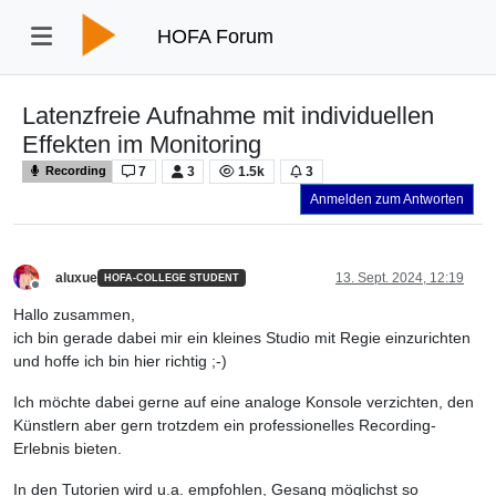
HOFA Forum
Latenzfreie Aufnahme mit individuellen
Effekten im Monitoring
7
3
1.5k
3
Recording
Anmelden zum Antworten
aluxue
13. Sept. 2024, 12:19
HOFA-COLLEGE STUDENT
Offline
Hallo zusammen,
ich bin gerade dabei mir ein kleines Studio mit Regie einzurichten
und hoffe ich bin hier richtig ;-)
Ich möchte dabei gerne auf eine analoge Konsole verzichten, den
Künstlern aber gern trotzdem ein professionelles Recording-
Erlebnis bieten.
In den Tutorien wird u.a. empfohlen, Gesang möglichst so