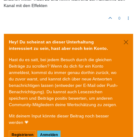
Kanal mit den Effekten
0
Hey! Du scheinst an dieser Unterhaltung
interessiert zu sein, hast aber noch kein Konto.
Hast du es satt, bei jedem Besuch durch die gleichen
Beiträge zu scrollen? Wenn du dich für ein Konto
anmeldest, kommst du immer genau dorthin zurück, wo
du zuvor warst, und kannst dich über neue Antworten
benachrichtigen lassen (entweder per E-Mail oder Push-
Benachrichtigung). Du kannst auch Lesezeichen
speichern und Beiträge positiv bewerten, um anderen
Community-Mitgliedern deine Wertschätzung zu zeigen.
Mit deinem Input könnte dieser Beitrag noch besser
werden 💗
Registrieren
Anmelden