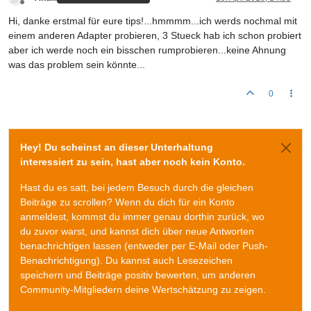
Offline
Hi, danke erstmal für eure tips!...hmmmm...ich werds nochmal mit
einem anderen Adapter probieren, 3 Stueck hab ich schon probiert
aber ich werde noch ein bisschen rumprobieren...keine Ahnung
was das problem sein könnte...
0
Hey! Du scheinst an dieser Unterhaltung
interessiert zu sein, hast aber noch kein Konto.
Hast du es satt, bei jedem Besuch durch die gleichen
Beiträge zu scrollen? Wenn du dich für ein Konto
anmeldest, kommst du immer genau dorthin zurück, wo
du zuvor warst, und kannst dich über neue Antworten
benachrichtigen lassen (entweder per E-Mail oder Push-
Benachrichtigung). Du kannst auch Lesezeichen
speichern und Beiträge positiv bewerten, um anderen
Community-Mitgliedern deine Wertschätzung zu zeigen.