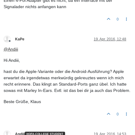
Einen 4-Pol Adapter gibt es nicht, da ein Interface mit der
Signalader nichts anfangen kann
0
KaPe
19. Apr. 2016, 12:48
Offline
@
Andiii
Hi Andiii,
hast du die Apple-Variante oder die Android-Ausführung? Apple
erwartet da irgendetwas merkwürdig gekreuztes wenn ich mich
recht erinnere. Das klingt an Standard-Ports ganz übel. Ich hatte
sowas mit Marley In-Ears. Evtl. ist das bei dir ja auch das Problem.
Beste Grüße, Klaus
0
Andiii
19. Apr. 2016, 14:53
HOFA-COLLEGE STUDENT