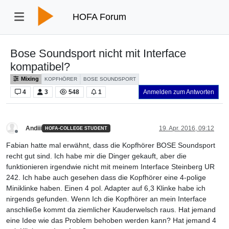
HOFA Forum
Bose Soundsport nicht mit Interface
kompatibel?
Mixing
KOPFHÖRER
BOSE SOUNDSPORT
4
3
548
1
Anmelden zum Antworten
Andiii
19. Apr. 2016, 09:12
HOFA-COLLEGE STUDENT
Offline
Fabian hatte mal erwähnt, dass die Kopfhörer BOSE Soundsport
recht gut sind. Ich habe mir die Dinger gekauft, aber die
funktionieren irgendwie nicht mit meinem Interface Steinberg UR
242. Ich habe auch gesehen dass die Kopfhörer eine 4-polige
Miniklinke haben. Einen 4 pol. Adapter auf 6,3 Klinke habe ich
nirgends gefunden. Wenn Ich die Kopfhörer an mein Interface
anschließe kommt da ziemlicher Kauderwelsch raus. Hat jemand
eine Idee wie das Problem behoben werden kann? Hat jemand 4