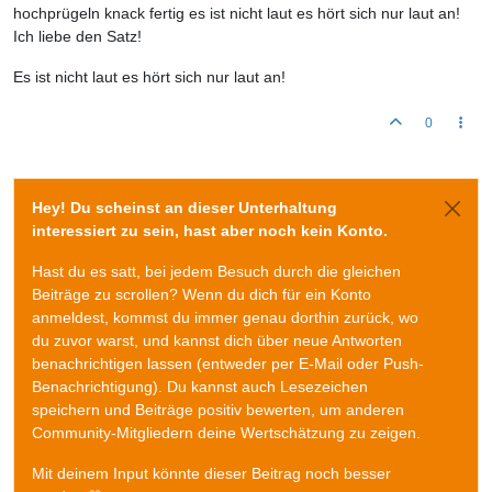
hochprügeln knack fertig es ist nicht laut es hört sich nur laut an!
Ich liebe den Satz!
Es ist nicht laut es hört sich nur laut an!
0
Hey! Du scheinst an dieser Unterhaltung
interessiert zu sein, hast aber noch kein Konto.
Hast du es satt, bei jedem Besuch durch die gleichen
Beiträge zu scrollen? Wenn du dich für ein Konto
anmeldest, kommst du immer genau dorthin zurück, wo
du zuvor warst, und kannst dich über neue Antworten
benachrichtigen lassen (entweder per E-Mail oder Push-
Benachrichtigung). Du kannst auch Lesezeichen
speichern und Beiträge positiv bewerten, um anderen
Community-Mitgliedern deine Wertschätzung zu zeigen.
Mit deinem Input könnte dieser Beitrag noch besser