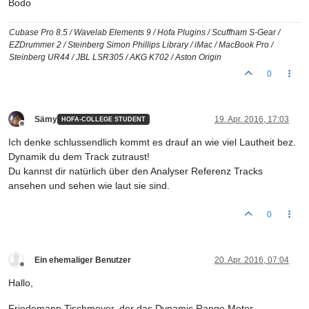
Bodo
Cubase Pro 8.5 / Wavelab Elements 9 / Hofa Plugins / Scuffham S-Gear /
EZDrummer 2 / Steinberg Simon Phillips Library / iMac / MacBook Pro /
Steinberg UR44 / JBL LSR305 / AKG K702 / Aston Origin
0
Sämy
19. Apr. 2016, 17:03
HOFA-COLLEGE STUDENT
Offline
Ich denke schlussendlich kommt es drauf an wie viel Lautheit bez.
Dynamik du dem Track zutraust!
Du kannst dir natürlich über den Analyser Referenz Tracks
ansehen und sehen wie laut sie sind.
0
Ein ehemaliger Benutzer
20. Apr. 2016, 07:04
Offline
Hallo,
Friedemann Tischmeyer, der das Dynamic Range Meter