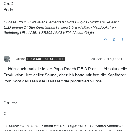
Gruß
Bodo
Cubase Pro 8.5 / Wavelab Elements 9 / Hofa Plugins / Scuffham S-Gear /
EZDrummer 2 / Steinberg Simon Phillips Library / iMac / MacBook Pro /
Steinberg UR44 / JBL LSR305 / AKG K702 / Aston Origin
0
Carlos
20. Apr. 2016, 09:31
HOFA-COLLEGE STUDENT
Offline
... Hört euch mal die letzte Papa Roach F.E.A.R an .... Absolut geile
Produktion. Irre geiler Sound, aber ich hätte mir fast die Kopfhörer
vom Kopf gerissen wie laaaaaut die produziert wurde ...
Greeez
C
:: Cubase Pro 10.0.20 :: StudioOne 4.5 :: Logic Pro X :: PreSonus Studiolive