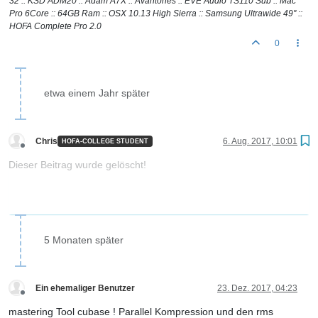
32 :: KSD ADM20 :: Adam A7X :: Avantones :: EVE Audio TS110 Sub :: Mac
Pro 6Core :: 64GB Ram :: OSX 10.13 High Sierra :: Samsung Ultrawide 49" ::
HOFA Complete Pro 2.0
0
etwa einem Jahr später
Chris
6. Aug. 2017, 10:01
HOFA-COLLEGE STUDENT
Offline
Dieser Beitrag wurde gelöscht!
5 Monaten später
Ein ehemaliger Benutzer
23. Dez. 2017, 04:23
Offline
mastering Tool cubase ! Parallel Kompression und den rms