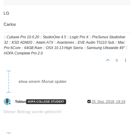
LG
Carlos
:: Cubase Pro 10.0.20 :: StudioOne 4.5 :: Logic Pro X :: PreSonus Studiolive
32 :: KSD ADM20 :: Adam A7X :: Avantones :: EVE Audio TS110 Sub :: Mac
Pro 6Core :: 64GB Ram :: OSX 10.13 High Sierra :: Samsung Ultrawide 49" ::
HOFA Complete Pro 2.0
0
etwa einem Monat später
Tobias
25. Dez. 2018, 19:19
HOFA-COLLEGE STUDENT
Offline
Dieser Beitrag wurde gelöscht!