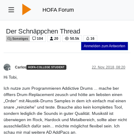
HOFA Forum
Der Schnäppchen Thread
104
20
50.5k
16
Sonstiges
Anmelden zum Antworten
Carlos
22. Nov. 2018, 08:20
HOFA-COLLEGE STUDENT
Offline
Hi Tobi,
Ich nutze zum Programmieren Addictive Drums ... mache ber
öffters Drum-Replacement zeusch und hötte am liebsten einen
„Order“ mit Akustik-Drums Samples in dem ich einfach mal einen
snare „reinziehe“ und teste. Brauche also kein komplettes Tool,
sondern lediglich die Sounds in guter Qualität. Musikstil ist
überwiegen im Rock, Hardock und Metalbereich, sollte aber nicht
ausschließlich dafür sein... möchte möglichst flexibel sein. Ich
schau mir mal weitere AD AddPacs an.