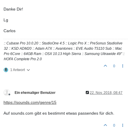
Danke Dir!
Lg
Carlos
:: Cubase Pro 10.0.20 :: StudioOne 4.5 :: Logic Pro X :: PreSonus Studiolive
32 :: KSD ADM20 :: Adam A7X :: Avantones :: EVE Audio TS110 Sub :: Mac
Pro 6Core :: 64GB Ram :: OSX 10.13 High Sierra :: Samsung Ultrawide 49" ::
HOFA Complete Pro 2.0
0
1 Antwort
Ein ehemaliger Benutzer
22. Nov. 2018, 08:47
Offline
https://sounds.com/genre/15
Auf sounds.com gibt es bestimmt etwas passendes für dich.
0