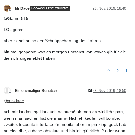
Mr Dade
28. Nov. 2019, 18:40
HOFA-COLLEGE STUDENT
Offline
@Gamer515
LOL genau ...
aber ist schon so der Schnäppchen tag des Jahres
bin mal gespannt was es morgen umsonst von waves gib für die
die sich angemeldet haben
0
Ein ehemaliger Benutzer
28. Nov. 2019, 18:50
Offline
@
mr-dade
ach mir ist das egal ist auch ne sucht! ob man da wirklich spart,
wenn man sachen hat die man wirklich eh kaufen will bombe,
zweites focusrite interface für mobile, aber im prinziep, guck hab
ne electribe, cubase absolute und bin ich glücklich..? oder wenn