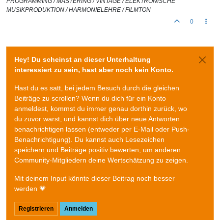
PROGRAMMING / MASTERING / VINTAGE / ELEKTRONISCHE
MUSIKPRODUKTION / HARMONIELEHRE / FILMTON
0
Hey! Du scheinst an dieser Unterhaltung
interessiert zu sein, hast aber noch kein Konto.
Hast du es satt, bei jedem Besuch durch die gleichen
Beiträge zu scrollen? Wenn du dich für ein Konto
anmeldest, kommst du immer genau dorthin zurück, wo
du zuvor warst, und kannst dich über neue Antworten
benachrichtigen lassen (entweder per E-Mail oder Push-
Benachrichtigung). Du kannst auch Lesezeichen
speichern und Beiträge positiv bewerten, um anderen
Community-Mitgliedern deine Wertschätzung zu zeigen.
Mit deinem Input könnte dieser Beitrag noch besser
werden 💗
Registrieren
Anmelden