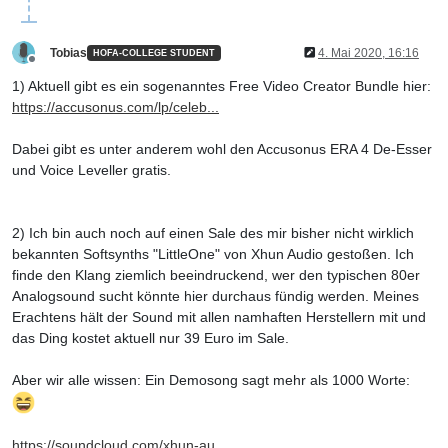
Tobias
4. Mai 2020, 16:16
HOFA-COLLEGE STUDENT
Offline
1) Aktuell gibt es ein sogenanntes Free Video Creator Bundle hier:
https://accusonus.com/lp/celeb...
Dabei gibt es unter anderem wohl den Accusonus ERA 4 De-Esser
und Voice Leveller gratis.
2) Ich bin auch noch auf einen Sale des mir bisher nicht wirklich
bekannten Softsynths "LittleOne" von Xhun Audio gestoßen. Ich
finde den Klang ziemlich beeindruckend, wer den typischen 80er
Analogsound sucht könnte hier durchaus fündig werden. Meines
Erachtens hält der Sound mit allen namhaften Herstellern mit und
das Ding kostet aktuell nur 39 Euro im Sale.
Aber wir alle wissen: Ein Demosong sagt mehr als 1000 Worte:
https://soundcloud.com/xhun-au...