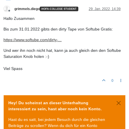
grimmels.diego
29. Jan. 2022, 14:39
HOFA-COLLEGE STUDENT
Offline
Hallo Zusammen
Bis zum 31.01.2022 gibts den dirty Tape von Softube Gratis:
https://www.softube.com/dirty-...
Und wer ihn noch nicht hat, kann ja auch gleich den den Softube
Saturation Knob holen :-)
Viel Spass
0
Hey! Du scheinst an dieser Unterhaltung
interessiert zu sein, hast aber noch kein Konto.
Hast du es satt, bei jedem Besuch durch die gleichen
Beiträge zu scrollen? Wenn du dich für ein Konto