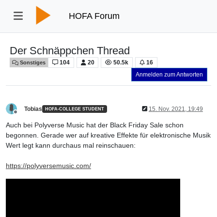
HOFA Forum
Der Schnäppchen Thread
104
20
50.5k
16
Sonstiges
Anmelden zum Antworten
Tobias
15. Nov. 2021, 19:49
HOFA-COLLEGE STUDENT
Offline
Auch bei Polyverse Music hat der Black Friday Sale schon
begonnen. Gerade wer auf kreative Effekte für elektronische Musik
Wert legt kann durchaus mal reinschauen:
https://polyversemusic.com/