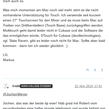
mich auch so.
Was mich momentan am Mac noch viel mehr stört ist die nicht
vorhandene Unterstützung für Touch. Ich verwende seit kurzem
einen 27" Touchscreen für den Mixer und da muss beim Mac auf
Treiber von Drittherstellern (Touch Base) zurückgegriffen werden.
Multitouch geht damit leider nicht in Cubase und die Software die
das ermöglichen würde, DTouch für Cubase (deviltechnologies),
vgl. Slate Raven, gibt es leider noch nicht für Mac. Sollte aber bald
kommen - dann bin ich wieder glücklich. ;)
LG,
Markus
0
Andiii
22. Nov. 2016, 17:41
HOFA-COLLEGE STUDENT
Offline
@
JochenWeyer
Jochen, das war der beste tip ever! Hab grad mit Robert vom
recordingladen eine halbe stunde telefoniert und wurde befreit von