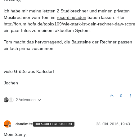
ich habe mir meine letzten 2 Studiorechner und meinen privaten
Musikrechner vom Tom im
recordingladen
bauen lassen. HIer
http://forum.hofa.de/topic/109/wie-stark-ist-dein-rechner-daw-score
ein paar Infos zu meinem aktuellem System.
Tom macht das hervorragend, die Bausteine der Rechner passen
einfach prima zusammen.
viele Grüße aus Karlsdorf
Jochen
0
2 Antworten
dandimite
28. Okt. 2016, 19:43
HOFA-COLLEGE STUDENT
Offline
Moin Sämy,