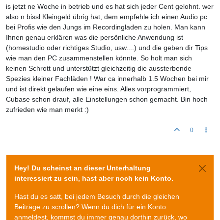
is jetzt ne Woche in betrieb und es hat sich jeder Cent gelohnt. wer
also n bissl Kleingeld übrig hat, dem empfehle ich einen Audio pc
bei Profis wie den Jungs im Recordingladen zu holen. Man kann
Ihnen genau erklären was die persönliche Anwendung ist
(homestudio oder richtiges Studio, usw....) und die geben dir Tips
wie man den PC zusammenstellen könnte. So holt man sich
keinen Schrott und unterstützt gleichzeitig die aussterbende
Spezies kleiner Fachläden ! War ca innerhalb 1.5 Wochen bei mir
und ist direkt gelaufen wie eine eins. Alles vorprogrammiert,
Cubase schon drauf, alle Einstellungen schon gemacht. Bin hoch
zufrieden wie man merkt :)
0
Hey! Du scheinst an dieser Unterhaltung
interessiert zu sein, hast aber noch kein Konto.
Hast du es satt, bei jedem Besuch durch die gleichen
Beiträge zu scrollen? Wenn du dich für ein Konto
anmeldest, kommst du immer genau dorthin zurück, wo