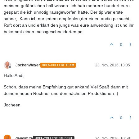
meinem gefährlichen halbwissen. Ich hab mehrere hundert euro
gespart die ich unnötig rausgeworfen hätte. Der tip war erste
sahne,. Kann ich nur jedem empfehlen,der einen audio pc sucht.
Ruft dort an und erklärt den jungs was eure anwendung ist und ihr
bekommt einen massgeschneiderten pc.
0
JochenWeyer
23. Nov. 2016, 13:05
HOFA-COLLEGE TEAM
Offline
Hallo Andi,
Schön, dass meine Empfehlung gut ankam! Viel Spaß dann mit
deinem neuen Rechner und den nächsten Produktionen:-)
Jocheen
0
dandimite
24. Nov. 2016, 10:58
HOFA-COLLEGE STUDENT