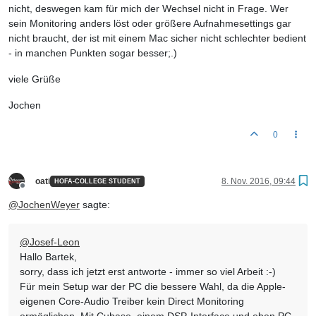
nicht, deswegen kam für mich der Wechsel nicht in Frage. Wer
sein Monitoring anders löst oder größere Aufnahmesettings gar
nicht braucht, der ist mit einem Mac sicher nicht schlechter bedient
- in manchen Punkten sogar besser;.)
viele Grüße
Jochen
0
oati
8. Nov. 2016, 09:44
HOFA-COLLEGE STUDENT
Offline
@
JochenWeyer
sagte:
@
Josef-Leon
Hallo Bartek,
sorry, dass ich jetzt erst antworte - immer so viel Arbeit :-)
Für mein Setup war der PC die bessere Wahl, da die Apple-
eigenen Core-Audio Treiber kein Direct Monitoring
ermöglichen. Mit Cubase, einem DSP-Interface und eben PC