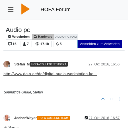
HOFA Forum
Audio pc
Verschoben
Hardware
AUDIO PC RAM
16
7
17.1k
5
Anmelden zum Antworten
Stefan_M
27. Okt. 2016, 16:56
HOFA-COLLEGE STUDENT
Offline
http://www.da-x.de/de/digital-audio-workstation-ko...
Soundzige Grüße, Stefan
0
JochenWeyer
27. Okt. 2016, 16:57
HOFA-COLLEGE TEAM
Offline
Hi Samy,