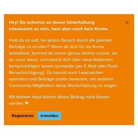
Hey! Du scheinst an dieser Unterhaltung
interessiert zu sein, hast aber noch kein Konto.
Hast du es satt, bei jedem Besuch durch die gleichen
Beiträge zu scrollen? Wenn du dich für ein Konto
anmeldest, kommst du immer genau dorthin zurück, wo
du zuvor warst, und kannst dich über neue Antworten
benachrichtigen lassen (entweder per E-Mail oder Push-
Benachrichtigung). Du kannst auch Lesezeichen
speichern und Beiträge positiv bewerten, um anderen
Community-Mitgliedern deine Wertschätzung zu zeigen.
Mit deinem Input könnte dieser Beitrag noch besser
werden 💗
Registrieren
Anmelden