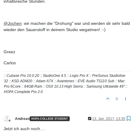
inhaltsreiche Stunden.
@
Jochen
: wir machen die "Drohung" war und werden dir sehr bald
wieder den Sauerstoff in deinem Studio wegatmen! :-)
Greez
Carlos
:: Cubase Pro 10.0.20 :: StudioOne 4.5 :: Logic Pro X :: PreSonus Studiolive
32 :: KSD ADM20 :: Adam A7X :: Avantones :: EVE Audio TS110 Sub :: Mac
Pro 6Core :: 64GB Ram :: OSX 10.13 High Sierra :: Samsung Ultrawide 49" ::
HOFA Complete Pro 2.0
0
Andreas
13. Jan. 2017, 13:35
HOFA-COLLEGE STUDENT
Offline
Jetzt ich auch noch….