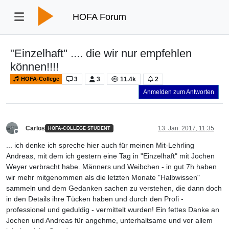
HOFA Forum
"Einzelhaft" .... die wir nur empfehlen
können!!!!​
3
3
11.4k
2
HOFA-College
Anmelden zum Antworten
Carlos
13. Jan. 2017, 11:35
HOFA-COLLEGE STUDENT
Offline
... ich denke ich spreche hier auch für meinen Mit-Lehrling
Andreas, mit dem ich gestern eine Tag in "Einzelhaft" mit Jochen
Weyer verbracht habe. Männers und Weibchen - in gut 7h haben
wir mehr mitgenommen als die letzten Monate "Halbwissen"
sammeln und dem Gedanken sachen zu verstehen, die dann doch
in den Details ihre Tücken haben und durch den Profi -
professionel und geduldig - vermittelt wurden! Ein fettes Danke an
Jochen und Andreas für angehme, unterhaltsame und vor allem