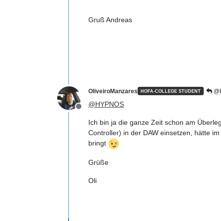
Gruß Andreas
OliveiroManzares
@
HOFA-COLLEGE STUDENT
@
HYPNOS
Offline
Ich bin ja die ganze Zeit schon am Überleg
Controller) in der DAW einsetzen, hätte 
bringt
Grüße
Oli