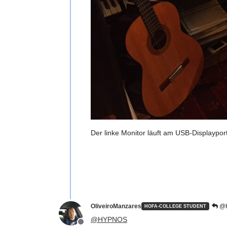
Der linke Monitor läuft am USB-Displaypor
OliveiroManzares
@
HOFA-COLLEGE STUDENT
@
HYPNOS
Offline