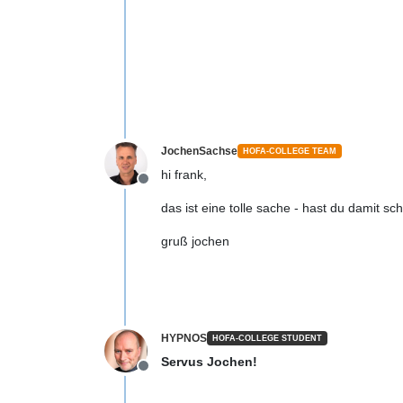
JochenSachse
HOFA-COLLEGE TEAM
hi frank,
Offline
das ist eine tolle sache - hast du damit 
gruß jochen
HYPNOS
HOFA-COLLEGE STUDENT
Servus Jochen!
Offline