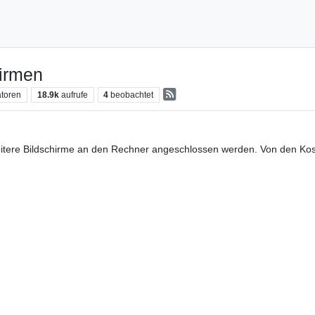
hirmen
toren
18.9k
aufrufe
4
beobachtet
tere Bildschirme an den Rechner angeschlossen werden. Von den Koste