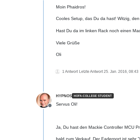
Moin Phaidros!
Cooles Setup, das Du da hast! Witzig, den 
Hast Du da im linken Rack noch einen Mack
Viele Grüße
Oli
1 Antwort
Letzte Antwort
25. Jan. 2016, 08:43
HYPNOS
HOFA-COLLEGE STUDENT
Servus Oli!
Offline
Ja, Du hast den Mackie Controller MCU Pro 
bald zum Verkauf. Der Faderport ist sehr "t