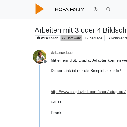
HOFA Forum
Arbeiten mit 3 oder 4 Bildsc
17
beiträge
7
kommenta
Verschoben
Hardware
deltamusique
Mit einem USB Display Adapter können wei
Offline
Dieser Link ist nur als Beispiel zur Info !
http://www.displaylink.com/shop/adapters/
Gruss
Frank