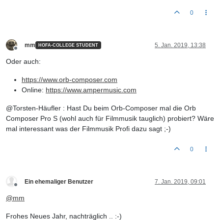
0
mm
5. Jan. 2019, 13:38
HOFA-COLLEGE STUDENT
Offline
Oder auch:
https://www.orb-composer.com
Online:
https://www.ampermusic.com
@Torsten-Häufler : Hast Du beim Orb-Composer mal die Orb
Composer Pro S (wohl auch für Filmmusik tauglich) probiert? Wäre
mal interessant was der Filmmusik Profi dazu sagt ;-)
0
Ein ehemaliger Benutzer
7. Jan. 2019, 09:01
Offline
@
mm
Frohes Neues Jahr, nachträglich .. :-)