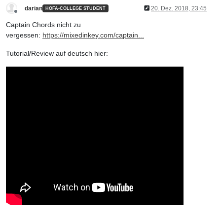
darian
20. Dez. 2018, 23:45
HOFA-COLLEGE STUDENT
Offline
Captain Chords nicht zu
vergessen:
https://mixedinkey.com/captain...
Tutorial/Review auf deutsch hier: