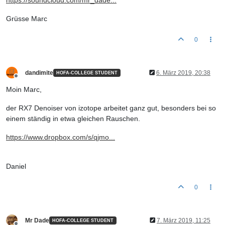
https://soundcloud.com/mr_dade...
Grüsse Marc
0
dandimite
6. März 2019, 20:38
HOFA-COLLEGE STUDENT
Offline
Moin Marc,
der RX7 Denoiser von izotope arbeitet ganz gut, besonders bei so
einem ständig in etwa gleichen Rauschen.
https://www.dropbox.com/s/qjmo...
Daniel
0
Mr Dade
7. März 2019, 11:25
HOFA-COLLEGE STUDENT