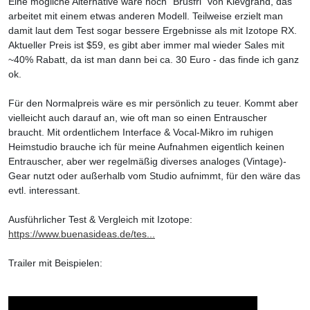
Eine mögliche Alternative wäre noch "Brusfri" von Klevgrand, das
arbeitet mit einem etwas anderen Modell. Teilweise erzielt man
damit laut dem Test sogar bessere Ergebnisse als mit Izotope RX.
Aktueller Preis ist $59, es gibt aber immer mal wieder Sales mit
~40% Rabatt, da ist man dann bei ca. 30 Euro - das finde ich ganz
ok.
Für den Normalpreis wäre es mir persönlich zu teuer. Kommt aber
vielleicht auch darauf an, wie oft man so einen Entrauscher
braucht. Mit ordentlichem Interface & Vocal-Mikro im ruhigen
Heimstudio brauche ich für meine Aufnahmen eigentlich keinen
Entrauscher, aber wer regelmäßig diverses analoges (Vintage)-
Gear nutzt oder außerhalb vom Studio aufnimmt, für den wäre das
evtl. interessant.
Ausführlicher Test & Vergleich mit Izotope:
https://www.buenasideas.de/tes...
Trailer mit Beispielen: