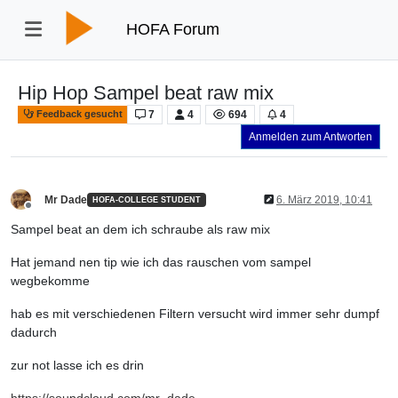
HOFA Forum
Hip Hop Sampel beat raw mix
7
4
694
4
Feedback gesucht
Anmelden zum Antworten
Mr Dade
6. März 2019, 10:41
HOFA-COLLEGE STUDENT
Offline
Sampel beat an dem ich schraube als raw mix
Hat jemand nen tip wie ich das rauschen vom sampel
wegbekomme
hab es mit verschiedenen Filtern versucht wird immer sehr dumpf
dadurch
zur not lasse ich es drin