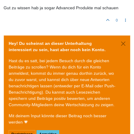
Gut zu wissen hab ja sogar Advanced Produkte mal schauen
0
Hey! Du scheinst an dieser Unterhaltung
interessiert zu sein, hast aber noch kein Konto.
Hast du es satt, bei jedem Besuch durch die gleichen
Beiträge zu scrollen? Wenn du dich für ein Konto
anmeldest, kommst du immer genau dorthin zurück, wo
du zuvor warst, und kannst dich über neue Antworten
benachrichtigen lassen (entweder per E-Mail oder Push-
Benachrichtigung). Du kannst auch Lesezeichen
speichern und Beiträge positiv bewerten, um anderen
Community-Mitgliedern deine Wertschätzung zu zeigen.
Mit deinem Input könnte dieser Beitrag noch besser
werden 💗