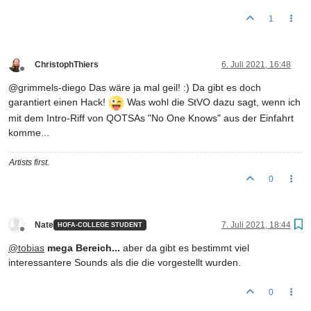
1
ChristophThiers
6. Juli 2021, 16:48
Offline
@grimmels-diego Das wäre ja mal geil! :) Da gibt es doch
garantiert einen Hack!
Was wohl die StVO dazu sagt, wenn ich
mit dem Intro-Riff von QOTSAs "No One Knows" aus der Einfahrt
komme...
Artists first.
0
Nate
7. Juli 2021, 18:44
HOFA-COLLEGE STUDENT
Offline
@
tobias
mega Bereich...
aber da gibt es bestimmt viel
interessantere Sounds als die die vorgestellt wurden.
0