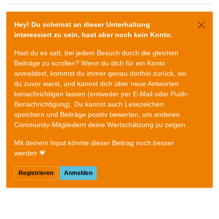
Hey! Du scheinst an dieser Unterhaltung
interessiert zu sein, hast aber noch kein Konto.
Hast du es satt, bei jedem Besuch durch die gleichen
Beiträge zu scrollen? Wenn du dich für ein Konto
anmeldest, kommst du immer genau dorthin zurück, wo
du zuvor warst, und kannst dich über neue Antworten
benachrichtigen lassen (entweder per E-Mail oder Push-
Benachrichtigung). Du kannst auch Lesezeichen
speichern und Beiträge positiv bewerten, um anderen
Community-Mitgliedern deine Wertschätzung zu zeigen.
Mit deinem Input könnte dieser Beitrag noch besser
werden 💗
Registrieren
Anmelden