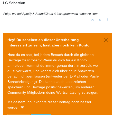
LG Sebastian.
Folge mir auf Spotify & SoundCloud & instagram www.seduoze.com
0
Hey! Du scheinst an dieser Unterhaltung
interessiert zu sein, hast aber noch kein Konto.
Hast du es satt, bei jedem Besuch durch die gleichen
Beiträge zu scrollen? Wenn du dich für ein Konto
anmeldest, kommst du immer genau dorthin zurück, wo
du zuvor warst, und kannst dich über neue Antworten
benachrichtigen lassen (entweder per E-Mail oder Push-
Benachrichtigung). Du kannst auch Lesezeichen
speichern und Beiträge positiv bewerten, um anderen
Community-Mitgliedern deine Wertschätzung zu zeigen.
Mit deinem Input könnte dieser Beitrag noch besser
werden 💗