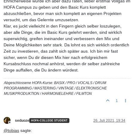
Ehrlicherweise würde ich aber dazu raten, lieber erstmal Vollgas im
HOFA Campus zu geben und den Basic Kurs komplett
abzuschließen, bevor man sich komplett an eigenen Projekten
versucht, um das Gelernte umzusetzen.
Klar, es juckt vielleicht in den Fingern gleich selber loszulegen,
aber alle Dinge, die im Basic Kurs gelehrt werden, sind wirklich
superwichtig, greifen ineinander und verbessern den Mix und
Deine Möglichkeiten sehr stark. Da lohnt es sich wirklich ordentlich
Zeit zu investieren, das zahlt sich später aus. Ich bin mir fast
sicher, wenn Du dir diesen Mix hier nach erfolgreichem
Kursabschluss nochmal anhörst, werden dir selber zahlreiche
Dinge auffallen, die Du ändern würdest.
Abgeschlossene HOFA-Kurse: BASIX / PRO / VOCALS / DRUM
PROGRAMMING / MASTERING / VINTAGE / ELEKTRONISCHE
MUSIKPRODUKTION / HARMONIELEHRE / FILMTON
1
seduoze
26. Juli 2021, 19:34
HOFA-COLLEGE STUDENT
Offline
@
tobias
sagte: