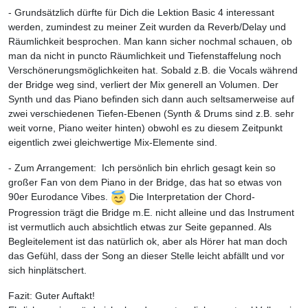
- Grundsätzlich dürfte für Dich die Lektion Basic 4 interessant
werden, zumindest zu meiner Zeit wurden da Reverb/Delay und
Räumlichkeit besprochen. Man kann sicher nochmal schauen, ob
man da nicht in puncto Räumlichkeit und Tiefenstaffelung noch
Verschönerungsmöglichkeiten hat. Sobald z.B. die Vocals während
der Bridge weg sind, verliert der Mix generell an Volumen. Der
Synth und das Piano befinden sich dann auch seltsamerweise auf
zwei verschiedenen Tiefen-Ebenen (Synth & Drums sind z.B. sehr
weit vorne, Piano weiter hinten) obwohl es zu diesem Zeitpunkt
eigentlich zwei gleichwertige Mix-Elemente sind.
- Zum Arrangement: Ich persönlich bin ehrlich gesagt kein so
großer Fan von dem Piano in der Bridge, das hat so etwas von
90er Eurodance Vibes.
Die Interpretation der Chord-
Progression trägt die Bridge m.E. nicht alleine und das Instrument
ist vermutlich auch absichtlich etwas zur Seite gepanned. Als
Begleitelement ist das natürlich ok, aber als Hörer hat man doch
das Gefühl, dass der Song an dieser Stelle leicht abfällt und vor
sich hinplätschert.
Fazit: Guter Auftakt!