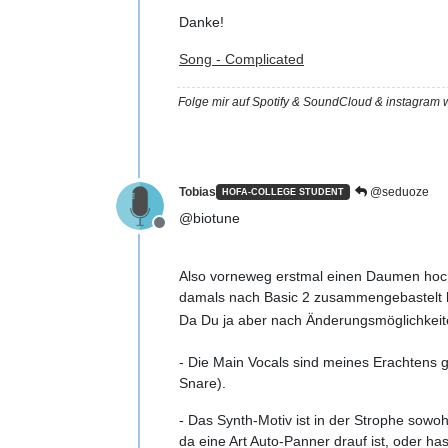
Danke!
Song - Complicated
Folge mir auf Spotify & SoundCloud & instagra
Tobias
@seduoze
HOFA-COLLEGE STUDENT
@biotune
Offline
Also vorneweg erstmal einen Daumen hoch:
damals nach Basic 2 zusammengebastelt 
Da Du ja aber nach Änderungsmöglichkeiten
- Die Main Vocals sind meines Erachtens ge
Snare).
- Das Synth-Motiv ist in der Strophe sow
da eine Art Auto-Panner drauf ist, oder ha