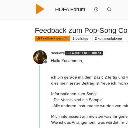
HOFA Forum
Feedback zum Pop-Song Com
3
beiträge
2
kommentatoren
Feedback gesucht
seduoze
HOFA-COLLEGE STUDENT
Hallo Zusammen,
Offline
ich bin gerade mit dem Basic 2 fertig und
dies mein erster Beitrag ist freue ich mic
Informationen zum Song:
- Die Vocals sind ein Sample
- Alle anderen Instrumente wurden von mir 
Mich interessiert am meisten was Ihr gene
Wie ist das Arrangement, was würdet Ihr v