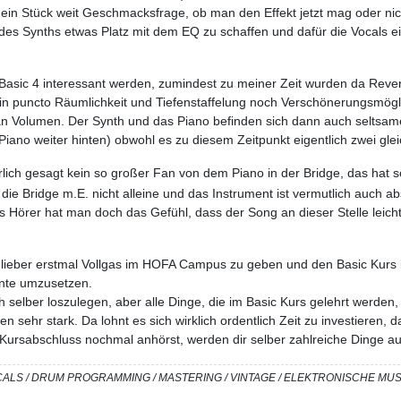
ein Stück weit Geschmacksfrage, ob man den Effekt jetzt mag oder nicht
 des Synths etwas Platz mit dem EQ zu schaffen und dafür die Vocals
on Basic 4 interessant werden, zumindest zu meiner Zeit wurden da Re
in puncto Räumlichkeit und Tiefenstaffelung noch Verschönerungsmögli
ll an Volumen. Der Synth und das Piano befinden sich dann auch selts
Piano weiter hinten) obwohl es zu diesem Zeitpunkt eigentlich zwei gle
rlich gesagt kein so großer Fan von dem Piano in der Bridge, das hat
 die Bridge m.E. nicht alleine und das Instrument ist vermutlich auch ab
ls Hörer hat man doch das Gefühl, dass der Song an dieser Stelle leicht 
, lieber erstmal Vollgas im HOFA Campus zu geben und den Basic Kurs
rnte umzusetzen.
eich selber loszulegen, aber alle Dinge, die im Basic Kurs gelehrt werden,
sehr stark. Da lohnt es sich wirklich ordentlich Zeit zu investieren, da
 Kursabschluss nochmal anhörst, werden dir selber zahlreiche Dinge a
/ VOCALS / DRUM PROGRAMMING / MASTERING / VINTAGE / ELEKTRONISCHE M