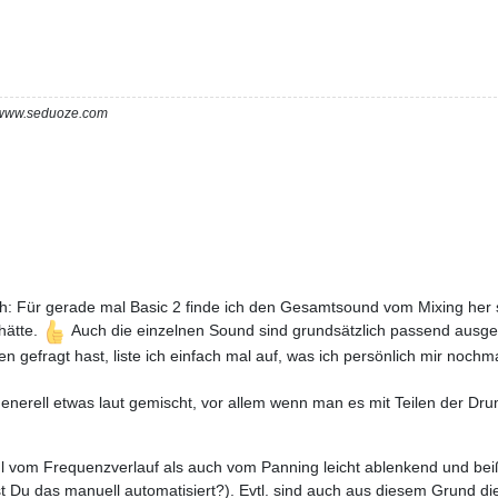
m www.seduoze.com
 Für gerade mal Basic 2 finde ich den Gesamtsound vom Mixing her sch
hätte.
Auch die einzelnen Sound sind grundsätzlich passend ausge
 gefragt hast, liste ich einfach mal auf, was ich persönlich mir noch
nerell etwas laut gemischt, vor allem wenn man es mit Teilen der Drums
ohl vom Frequenzverlauf als auch vom Panning leicht ablenkend und be
st Du das manuell automatisiert?). Evtl. sind auch aus diesem Grund die