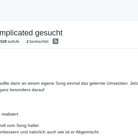
plicated gesucht
529
aufrufe
2
beobachtet
 wollte dann an einem eigene Song einmal das gelernte Umsetzten. Jetz
h ganz besonders darauf.
realisiert.
rell vom Song haltet.
erbessern und natürlich auch wie ist er Abgemischt.