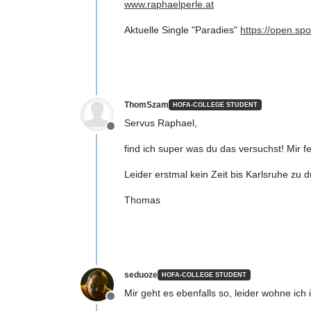
www.raphaelperle.at
Aktuelle Single "Paradies"
https://open.spot
ThomSzam
HOFA-COLLEGE STUDENT
Servus Raphael,
Offline
find ich super was du das versuchst! Mir f
Leider erstmal kein Zeit bis Karlsruhe zu 
Thomas
seduoze
HOFA-COLLEGE STUDENT
Mir geht es ebenfalls so, leider wohne ic
Offline