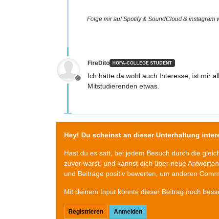
Folge mir auf Spotify & SoundCloud & instagra
FireDito
HOFA-COLLEGE STUDENT
Ich hätte da wohl auch Interesse, ist mir 
Offline
Mitstudierenden etwas.
Hey! Du scheinst an dieser Unterhaltung intere
Hast du es satt, bei jedem Besuch durch die glei
zuvor warst, und kannst dich über neue Antworte
und Beiträge positiv bewerten, um anderen Commu
Mit deinem Input könnte dieser Beitrag noch bess
Registrieren
Anmelden