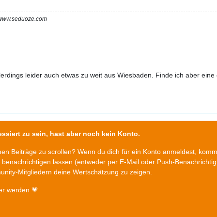
m www.seduoze.com
allerdings leider auch etwas zu weit aus Wiesbaden. Finde ich aber eine
ssiert zu sein, hast aber noch kein Konto.
chen Beiträge zu scrollen? Wenn du dich für ein Konto anmeldest, kom
n benachrichtigen lassen (entweder per E-Mail oder Push-Benachrichti
nity-Mitgliedern deine Wertschätzung zu zeigen.
er werden 💗