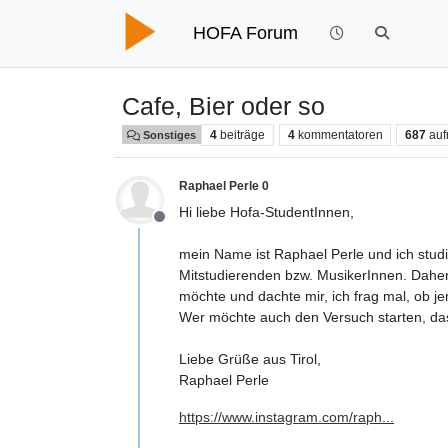
HOFA Forum
Cafe, Bier oder so
4
beiträge
4
kommentatoren
687
auf
Sonstiges
Raphael Perle 0
Hi liebe Hofa-StudentInnen,
Offline
mein Name ist Raphael Perle und ich studie
Mitstudierenden bzw. MusikerInnen. Daher 
möchte und dachte mir, ich frag mal, ob je
Wer möchte auch den Versuch starten, das
Liebe Grüße aus Tirol,
Raphael Perle
https://www.instagram.com/raph...