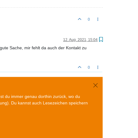
0
12. Aug. 2021, 15:04
 gute Sache, mir fehlt da auch der Kontakt zu
0
mst du immer genau dorthin zurück, wo du
gung). Du kannst auch Lesezeichen speichern