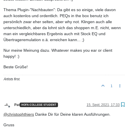
Thema Plugin-"Nachbauten": Da gibt es so einige, viele davon
auch kostenlos und ordentlich. PEQs in the box benutz ich
persönlich zwar eher selten, aber why not. Klingen auch alle
unterschiedlich, aber da lohnt sich das shoppen m.E. nicht, wenn
man ein vergleichbares Ergebnis auch mit Stock EQ und
Übertrageremulation o.ä. erreichen kann... ;)
Nur meine Meinung dazu. Whatever makes you ear or client
happy! :)
Beste Grüße!
Artists first.
1
Pat
15. Sept. 2021, 17:33
HOFA-COLLEGE STUDENT
Offline
@
christophthiers
Danke Dir für Deine klaren Ausführungen.
Gruss