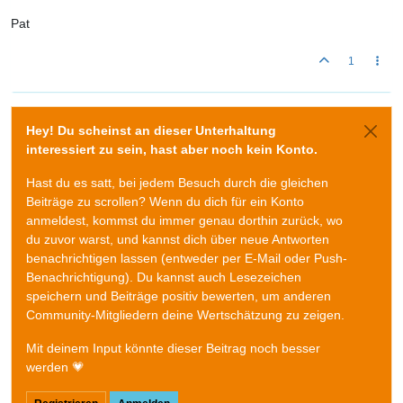
Pat
1
Hey! Du scheinst an dieser Unterhaltung
interessiert zu sein, hast aber noch kein Konto.
Hast du es satt, bei jedem Besuch durch die gleichen
Beiträge zu scrollen? Wenn du dich für ein Konto
anmeldest, kommst du immer genau dorthin zurück, wo
du zuvor warst, und kannst dich über neue Antworten
benachrichtigen lassen (entweder per E-Mail oder Push-
Benachrichtigung). Du kannst auch Lesezeichen
speichern und Beiträge positiv bewerten, um anderen
Community-Mitgliedern deine Wertschätzung zu zeigen.
Mit deinem Input könnte dieser Beitrag noch besser
werden 💗