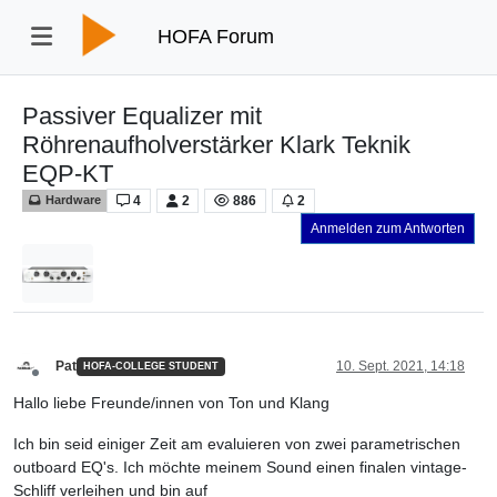
HOFA Forum
Passiver Equalizer mit
Röhrenaufholverstärker Klark Teknik
EQP-KT
4
2
886
2
Hardware
Anmelden zum Antworten
Pat
10. Sept. 2021, 14:18
HOFA-COLLEGE STUDENT
Offline
Hallo liebe Freunde/innen von Ton und Klang
Ich bin seid einiger Zeit am evaluieren von zwei parametrischen
outboard EQ's. Ich möchte meinem Sound einen finalen vintage-
Schliff verleihen und bin auf