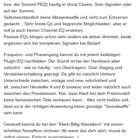
bzw. der Summit PEQ) häufig in Vocal Chains, Solo-Signalen oder
auf der Summe.
Selbstverständlich keine Allzweckwaffe und nicht zum Entzerren
gedacht... Sehr breite Qs und begrenzte Möglichkeiten, aber er
soll ja auch keinen Channel EQ ersetzen...
Passive EQs klingen schon sehr anders als aktive Vertreter, beide
ergänzen sich bei komplexen Signalen bei Bedarf.
Frequenz- und Phasengang kannst du mit jedem beliebigen
Plugin-EQ nachbilden. Der Sound ist bei der Hardware aber
natürlich - wie so häufig - von Übertragern, Gain Staging und
Verstärkerschaltung geprägt. Da gibt es natürlich hörbare
Unterschiede zwischen, vintage und new, refurbished und
alt, zwischen Hersteller A und B sowieso und leider natürlich auch
zwischen den Preisklassen. Klar, dass Klark bei dem Preismodell
keine fantastischen Teile verbauen kann... Was nicht heißen soll,
dass es in der richtigen Anwendung keine günstige "Soundwaffe"
sein kann.
Generell kannst du bei den "Klark-Billig-Klassikern" mit einem
erhöhten Noisefloor rechnen. Ab wann das dich stört, musst du
selbst wissen. Einfach ausprobieren. ;)