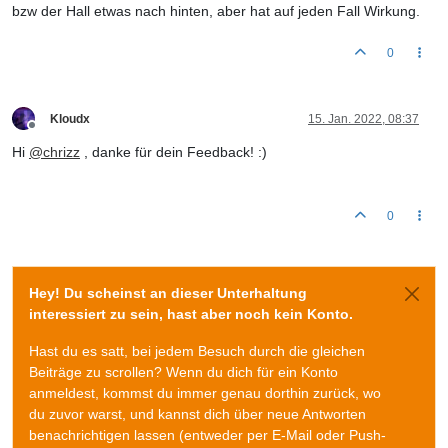
bzw der Hall etwas nach hinten, aber hat auf jeden Fall Wirkung.
0
Kloudx
15. Jan. 2022, 08:37
Offline
Hi
@
chrizz
, danke für dein Feedback! :)
0
Hey! Du scheinst an dieser Unterhaltung
interessiert zu sein, hast aber noch kein Konto.
Hast du es satt, bei jedem Besuch durch die gleichen
Beiträge zu scrollen? Wenn du dich für ein Konto
anmeldest, kommst du immer genau dorthin zurück, wo
du zuvor warst, und kannst dich über neue Antworten
benachrichtigen lassen (entweder per E-Mail oder Push-