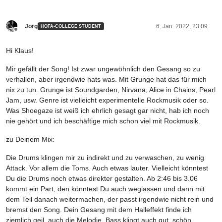
Jörg
6. Jan. 2022, 23:09
HOFA-COLLEGE STUDENT
Offline
Hi Klaus!
Mir gefällt der Song! Ist zwar ungewöhnlich den Gesang so zu
verhallen, aber irgendwie hats was. Mit Grunge hat das für mich
nix zu tun. Grunge ist Soundgarden, Nirvana, Alice in Chains, Pearl
Jam, usw. Genre ist vielleicht experimentelle Rockmusik oder so.
Was Shoegaze ist weiß ich ehrlich gesagt gar nicht, hab ich noch
nie gehört und ich beschäftige mich schon viel mit Rockmusik.
zu Deinem Mix:
Die Drums klingen mir zu indirekt und zu verwaschen, zu wenig
Attack. Vor allem die Toms. Auch etwas lauter. Vielleicht könntest
Du die Drums noch etwas direkter gestalten. Ab 2:46 bis 3.06
kommt ein Part, den könntest Du auch weglassen und dann mit
dem Teil danach weitermachen, der passt irgendwie nicht rein und
bremst den Song. Dein Gesang mit dem Halleffekt finde ich
ziemlich geil, auch die Melodie. Bass klingt auch gut, schön