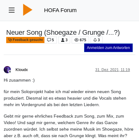
HOFA Forum
Neuer Song (Shoegaze / Grunge /...?)
5
3
675
3
Feedback gesucht
Anmelden zum Antworten
Kloudx
31. Dez. 2021, 11:19
Offline
Hi zusammen :)
für mein Soloprojekt habe ich mal wieder einen neuen Song
produziert. Diesmal ist es etwas heavier und die Vocals stehen
mehr im Vordergrund als bei den letzten Liedern.
Gebt mir gerne ehrliches Feedback zum Song, zum Mix, zum
Video! Und sagt mir gerne, welchem Genre ihr das Ganze
zuordnen würdet. Ich selbst sehe meine Musik im Shoegaze, höre
aber z.B. auch oft, dass sie nach Grunge klingt. Was meint ihr?