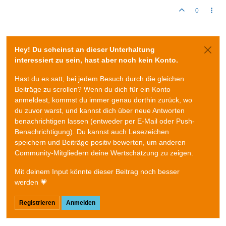
0
Hey! Du scheinst an dieser Unterhaltung
interessiert zu sein, hast aber noch kein Konto.
Hast du es satt, bei jedem Besuch durch die gleichen
Beiträge zu scrollen? Wenn du dich für ein Konto
anmeldest, kommst du immer genau dorthin zurück, wo
du zuvor warst, und kannst dich über neue Antworten
benachrichtigen lassen (entweder per E-Mail oder Push-
Benachrichtigung). Du kannst auch Lesezeichen
speichern und Beiträge positiv bewerten, um anderen
Community-Mitgliedern deine Wertschätzung zu zeigen.
Mit deinem Input könnte dieser Beitrag noch besser
werden 💗
Registrieren
Anmelden