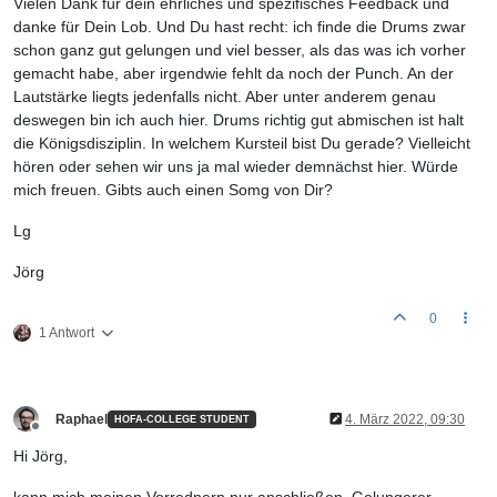
Vielen Dank für dein ehrliches und spezifisches Feedback und
danke für Dein Lob. Und Du hast recht: ich finde die Drums zwar
schon ganz gut gelungen und viel besser, als das was ich vorher
gemacht habe, aber irgendwie fehlt da noch der Punch. An der
Lautstärke liegts jedenfalls nicht. Aber unter anderem genau
deswegen bin ich auch hier. Drums richtig gut abmischen ist halt
die Königsdisziplin. In welchem Kursteil bist Du gerade? Vielleicht
hören oder sehen wir uns ja mal wieder demnächst hier. Würde
mich freuen. Gibts auch einen Somg von Dir?
Lg
Jörg
0
1 Antwort
Raphael
4. März 2022, 09:30
HOFA-COLLEGE STUDENT
Offline
Hi Jörg,