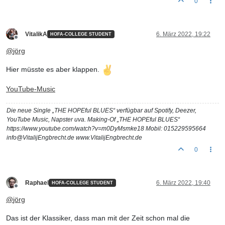
0
VitalikA
6. März 2022, 19:22
HOFA-COLLEGE STUDENT
Offline
@
jörg
Hier müsste es aber klappen.
YouTube-Music
Die neue Single „THE HOPEful BLUES“ verfügbar auf Spotify, Deezer,
YouTube Music, Napster uva. Making-Of „THE HOPEful BLUES“
https://www.youtube.com/watch?v=m0DyMsmke18 Mobil: 015229595664
info@VitalijEngbrecht.de www.VitalijEngbrecht.de
0
Raphael
6. März 2022, 19:40
HOFA-COLLEGE STUDENT
Offline
@
jörg
Das ist der Klassiker, dass man mit der Zeit schon mal die