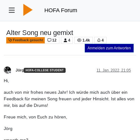
HOFA Forum
Alter Song neu gemixt
12
4
1.4k
4
Feedback gesucht
Anmelden zum Antworten
Jörg
11. Jan. 2022, 21:05
HOFA-COLLEGE STUDENT
Offline
Hi,
auch von mir frohes neues Jahr! Ich würde mich auch über ein
Feedback für meinen Song freuen und jeder Hinsicht. Ist alles von
mir, bis auf die Drums!
Freue mich, von Euch zu hören,
Jörg