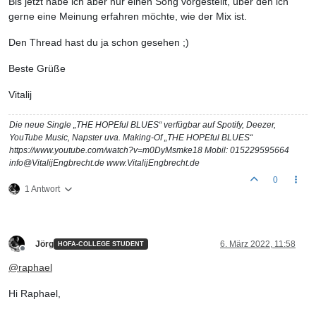
Bis jetzt habe ich aber nur einen Song vorgestellt, über den ich
gerne eine Meinung erfahren möchte, wie der Mix ist.
Den Thread hast du ja schon gesehen ;)
Beste Grüße
Vitalij
Die neue Single „THE HOPEful BLUES“ verfügbar auf Spotify, Deezer,
YouTube Music, Napster uva. Making-Of „THE HOPEful BLUES“
https://www.youtube.com/watch?v=m0DyMsmke18 Mobil: 015229595664
info@VitalijEngbrecht.de www.VitalijEngbrecht.de
0
1 Antwort
Jörg
6. März 2022, 11:58
HOFA-COLLEGE STUDENT
Offline
@
raphael
Hi Raphael,