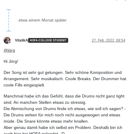
etwa einem Monat später
VitalikA
27. Feb. 2022, 08:54
HOFA-COLLEGE STUDENT
Offline
@
jörg
Hi Jörg!
Der Song ist sehr gut gelungen. Sehr schöne Komposition und
Arrangement. Sehr musikalisch. Coole Breaks. Der Drummer hat
coole Fills eingespielt.
Manchmal habe ich das Gefühl, dass die Drums nicht ganz tight
sind. An manchen Stellen etwas zu stressig.
Die Abmischung von Drums finde ich etwas, wie soll ich sagen? -
Die Drums wirken für mich noch nicht ausgewogen und etwas
müde. Die Snare könnte etwas mehr knallen.
Aber genau damit habe ich selbst ein Problem. Deshalb bin ich
auch hier bei HOFA gelandet. ;D