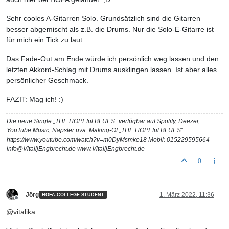
Sehr cooles A-Gitarren Solo. Grundsätzlich sind die Gitarren
besser abgemischt als z.B. die Drums. Nur die Solo-E-Gitarre ist
für mich ein Tick zu laut.
Das Fade-Out am Ende würde ich persönlich weg lassen und den
letzten Akkord-Schlag mit Drums ausklingen lassen. Ist aber alles
persönlicher Geschmack.
FAZIT: Mag ich! :)
Die neue Single „THE HOPEful BLUES“ verfügbar auf Spotify, Deezer,
YouTube Music, Napster uva. Making-Of „THE HOPEful BLUES“
https://www.youtube.com/watch?v=m0DyMsmke18 Mobil: 015229595664
info@VitalijEngbrecht.de www.VitalijEngbrecht.de
0
Jörg
1. März 2022, 11:36
HOFA-COLLEGE STUDENT
Offline
@
vitalika