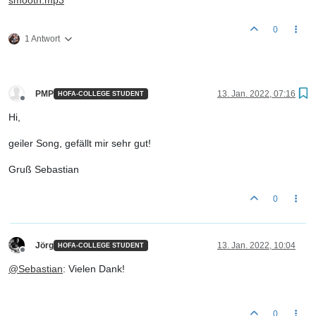
smooth.mp3
0
1 Antwort
PMP
13. Jan. 2022, 07:16
HOFA-COLLEGE STUDENT
Offline
Hi,
geiler Song, gefällt mir sehr gut!
Gruß Sebastian
0
Jörg
13. Jan. 2022, 10:04
HOFA-COLLEGE STUDENT
Offline
@
Sebastian
: Vielen Dank!
0