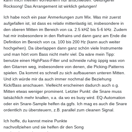
kann mich meinen Vorrednern nur anschließen. Gelungerer
Rocksong! Das Arrangement ist wirklich gelungen!
Ich habe noch ein paar Anmerkungen zum Mix. Was mir zuerst
aufgefallen ist, ist dass es relativ mittenlastig ist, insbesondere in
den oberen Mitten im Bereich von ca. 2.5 kHZ bis 5-6 kHz. Zudem
hat mir insbesondere in den Refrains und dann ganz am Ende die
Definition im Bereich von ca. 100 bis 200 Hz (kann auch weiter
hochgehen). Da überlappen dann ganz schön viele Instrumente
und man hört vom Bass nicht mehr viel. Da wäre mein Tipp:
benutze einen HighPass-Filter und schneide ruhig üppig was von
den Gitarren weg, insbesondere von denen, die Picking-Patterns
spielen. Da kommt es schnell zu sich aufbauenen unteren Mitten.
Und ich würde mir da auch immer nochmal die Beziehung
Kick/Bass anschauen. Vielleicht erscheinen dadurch auch o.g.
Mitten etwas weniger prominent. Letzter Punkt: die Snare muss
tatsächlich mehr knallen, v.a. da wo es busy wird. EQ-Automation
oder ein Snare-Sample helfen da ggfs. Ich mag es auch die Snare
ordentlich zu übersteuern, z.B. parallel zum cleanen Signal.
Ich hoffe, du kannst meine Punkte
nachvollziehen und sie helfen dir den Song