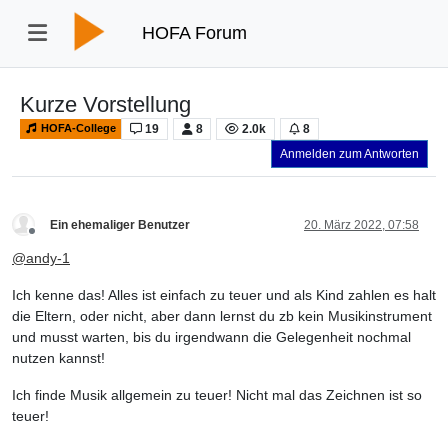
HOFA Forum
Kurze Vorstellung
19
8
2.0k
8
HOFA-College
Anmelden zum Antworten
Ein ehemaliger Benutzer
20. März 2022, 07:58
Offline
@
andy-1
Ich kenne das! Alles ist einfach zu teuer und als Kind zahlen es halt
die Eltern, oder nicht, aber dann lernst du zb kein Musikinstrument
und musst warten, bis du irgendwann die Gelegenheit nochmal
nutzen kannst!
Ich finde Musik allgemein zu teuer! Nicht mal das Zeichnen ist so
teuer!