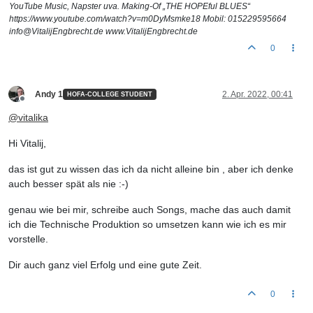
YouTube Music, Napster uva. Making-Of „THE HOPEful BLUES“
https://www.youtube.com/watch?v=m0DyMsmke18 Mobil: 015229595664
info@VitalijEngbrecht.de www.VitalijEngbrecht.de
0
Andy 1
2. Apr. 2022, 00:41
HOFA-COLLEGE STUDENT
Offline
@
vitalika
Hi Vitalij,
das ist gut zu wissen das ich da nicht alleine bin , aber ich denke
auch besser spät als nie :-)
genau wie bei mir, schreibe auch Songs, mache das auch damit
ich die Technische Produktion so umsetzen kann wie ich es mir
vorstelle.
Dir auch ganz viel Erfolg und eine gute Zeit.
0