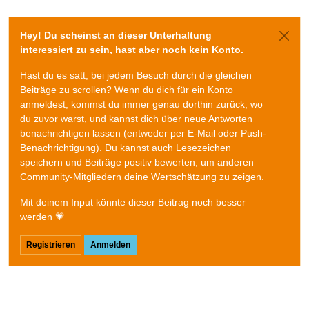
Hey! Du scheinst an dieser Unterhaltung
interessiert zu sein, hast aber noch kein Konto.
Hast du es satt, bei jedem Besuch durch die gleichen
Beiträge zu scrollen? Wenn du dich für ein Konto
anmeldest, kommst du immer genau dorthin zurück, wo
du zuvor warst, und kannst dich über neue Antworten
benachrichtigen lassen (entweder per E-Mail oder Push-
Benachrichtigung). Du kannst auch Lesezeichen
speichern und Beiträge positiv bewerten, um anderen
Community-Mitgliedern deine Wertschätzung zu zeigen.
Mit deinem Input könnte dieser Beitrag noch besser
werden 💗
Registrieren
Anmelden