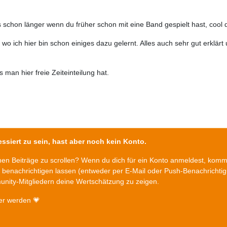
es schon länger wenn du früher schon mit eine Band gespielt hast, cool
eit wo ich hier bin schon einiges dazu gelernt. Alles auch sehr gut erkl
 man hier freie Zeiteinteilung hat.
ssiert zu sein, hast aber noch kein Konto.
chen Beiträge zu scrollen? Wenn du dich für ein Konto anmeldest, kom
n benachrichtigen lassen (entweder per E-Mail oder Push-Benachrichti
nity-Mitgliedern deine Wertschätzung zu zeigen.
er werden 💗