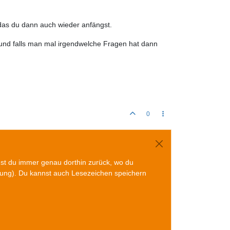
 das du dann auch wieder anfängst.
ärt und falls man mal irgendwelche Fragen hat dann
0
mst du immer genau dorthin zurück, wo du
gung). Du kannst auch Lesezeichen speichern