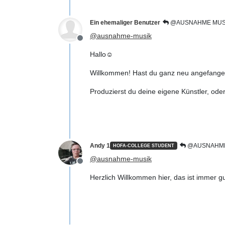
Ein ehemaliger Benutzer
@AUSNAHME MUS
@
ausnahme-musik
Offline
Hallo☺️
Willkommen! Hast du ganz neu angefang
Produzierst du deine eigene Künstler, od
Andy 1
@AUSNAHME
HOFA-COLLEGE STUDENT
@
ausnahme-musik
Offline
Herzlich Willkommen hier, das ist immer gu