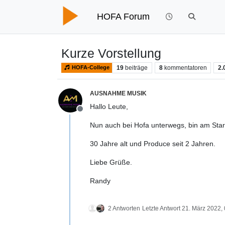
HOFA Forum
Kurze Vorstellung
19
beiträge
8
kommentatoren
2.
HOFA-College
AUSNAHME MUSIK
Hallo Leute,
Offline
Nun auch bei Hofa unterwegs, bin am Start
30 Jahre alt und Produce seit 2 Jahren.
Liebe Grüße.
Randy
2 Antworten
Letzte Antwort
21. März 2022,