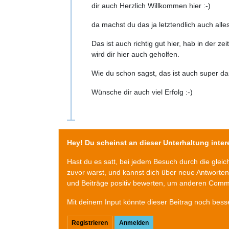
dir auch Herzlich Willkommen hier :-)
da machst du das ja letztendlich auch all
Das ist auch richtig gut hier, hab in der z
wird dir hier auch geholfen.
Wie du schon sagst, das ist auch super das
Wünsche dir auch viel Erfolg :-)
Hey! Du scheinst an dieser Unterhaltung intere
Hast du es satt, bei jedem Besuch durch die glei
zuvor warst, und kannst dich über neue Antworte
und Beiträge positiv bewerten, um anderen Commu
Mit deinem Input könnte dieser Beitrag noch bess
Registrieren
Anmelden