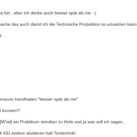
ne bin , aber ich denke auch besser spät als nie :-)
ache das auch damit ich die Technische Produktion so umsetzen kann w
t.
genauso handhaben *besser spät als nie*
t kurzem!!!
tal] ein Praktikum simultan zu Hofa und ja was soll ich sagen,
it 43J andere studieren halt Tontechnik!