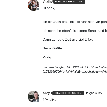
VitalikA
HOFA-COLLEGE STUDENT
Hi Andy,
Offline
ich bin auch erst seit Februar hier. Mir ge
Ich schreibe ebenfalls eigene Songs und 
Dann auf gute Zeit und viel Erfolg!
Beste Grüße
Vitalij
Die neue Single „THE HOPEful BLUES“ verfügbar
015229595664 info@VitalijEngbrecht.de www.Vita
Andy 1
@VitalikA
HOFA-COLLEGE STUDENT
@
vitalika
Offline