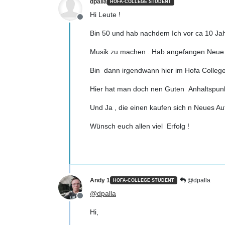
dpalla
HOFA-COLLEGE STUDENT
Hi Leute !
Offline
Bin 50 und hab nachdem Ich vor ca 10 Ja
Musik zu machen . Hab angefangen Neue 
Bin dann irgendwann hier im Hofa College 
Hier hat man doch nen Guten Anhaltspunkt
Und Ja , die einen kaufen sich n Neues Au
Wünsch euch allen viel Erfolg !
Andy 1
@dpalla
HOFA-COLLEGE STUDENT
@
dpalla
Offline
Hi,