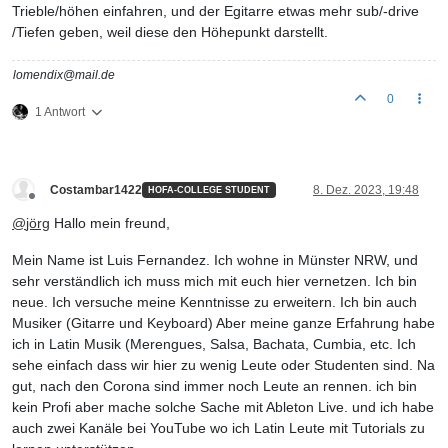
Trieble/höhen einfahren, und der Egitarre etwas mehr sub/-drive
/Tiefen geben, weil diese den Höhepunkt darstellt.
lomendix@mail.de
0
1 Antwort
Costambar1422
8. Dez. 2023, 19:48
HOFA-COLLEGE STUDENT
Offline
@
jörg
Hallo mein freund,
Mein Name ist Luis Fernandez. Ich wohne in Münster NRW, und
sehr verständlich ich muss mich mit euch hier vernetzen. Ich bin
neue. Ich versuche meine Kenntnisse zu erweitern. Ich bin auch
Musiker (Gitarre und Keyboard) Aber meine ganze Erfahrung habe
ich in Latin Musik (Merengues, Salsa, Bachata, Cumbia, etc. Ich
sehe einfach dass wir hier zu wenig Leute oder Studenten sind. Na
gut, nach den Corona sind immer noch Leute an rennen. ich bin
kein Profi aber mache solche Sache mit Ableton Live. und ich habe
auch zwei Kanäle bei YouTube wo ich Latin Leute mit Tutorials zu