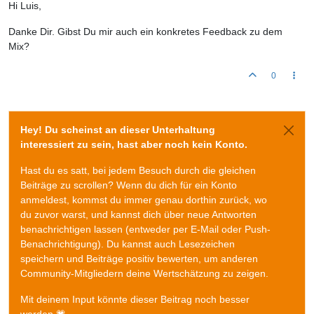
Hi Luis,
Danke Dir. Gibst Du mir auch ein konkretes Feedback zu dem
Mix?
0
Hey! Du scheinst an dieser Unterhaltung
interessiert zu sein, hast aber noch kein Konto.
Hast du es satt, bei jedem Besuch durch die gleichen
Beiträge zu scrollen? Wenn du dich für ein Konto
anmeldest, kommst du immer genau dorthin zurück, wo
du zuvor warst, und kannst dich über neue Antworten
benachrichtigen lassen (entweder per E-Mail oder Push-
Benachrichtigung). Du kannst auch Lesezeichen
speichern und Beiträge positiv bewerten, um anderen
Community-Mitgliedern deine Wertschätzung zu zeigen.
Mit deinem Input könnte dieser Beitrag noch besser