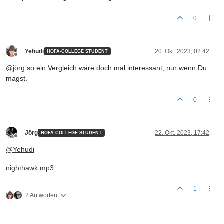
0
Yehudi
20. Okt. 2023, 02:42
HOFA-COLLEGE STUDENT
Offline
@
jörg
so ein Vergleich wäre doch mal interessant, nur wenn Du
magst.
0
Jörg
22. Okt. 2023, 17:42
HOFA-COLLEGE STUDENT
Offline
@
Yehudi
nighthawk.mp3
1
2 Antworten