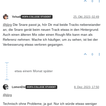
0
Yehudi
25. Okt. 2023, 02:49
HOFA-COLLEGE STUDENT
Offline
@
jörg
Die Snare passt ja, hör Dir mal beide Tracks nebeneiander
an, die Snare gerät beim neuen Track etwas in den Hintergrund.
Auch einen älteren Mix oder einen Rough-Mix kann man als
Referenz nehmen. Mache ich häufiger, um zu sehen, ist bei der
Verbesserung etwas verloren gegangen.
0
etwa einem Monat später
LomenDix
8. Dez. 2023, 17:50
HOFA-COLLEGE STUDENT
Offline
@
jörg
Technisch ohne Probleme, ja gut. Nur ich würde etwas weniger