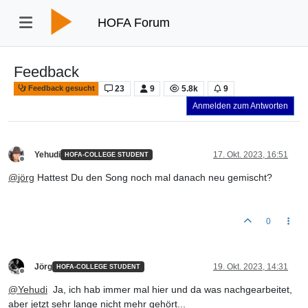
HOFA Forum
Feedback
23
9
5.8k
9
Feedback gesucht
Anmelden zum Antworten
Yehudi
17. Okt. 2023, 16:51
HOFA-COLLEGE STUDENT
Offline
@
jörg
Hattest Du den Song noch mal danach neu gemischt?
0
Jörg
19. Okt. 2023, 14:31
HOFA-COLLEGE STUDENT
Offline
@
Yehudi
Ja, ich hab immer mal hier und da was nachgearbeitet,
aber jetzt sehr lange nicht mehr gehört...