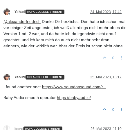
Yehudi
24. Mai 2023, 17:42
HOFA-COLLEGE STUDENT
Offline
@
alexanderfriedrich
Danke Dir herzlichst. Den hatte ich schon mal
vor einiger Zeit angetestet, ich weiß allerdings nicht mehr ob es die
Version 1 od. 2 war, und da hatte ich da irgendwie nicht drauf
geachtet, und ich kam mich da auch nicht mehr sehr dran
erinnern, wie der wirklich war. Aber der Preis ist schon nicht ohne.
0
Yehudi
25. Mai 2023, 13:17
HOFA-COLLEGE STUDENT
Offline
I found another one:
https://www.soundonsound.com/r...
Baby Audio smooth operator
https://babyaud.io/
0
leond
26. Mai 2023, 11:10
HOFA-COLLEGE STUDENT