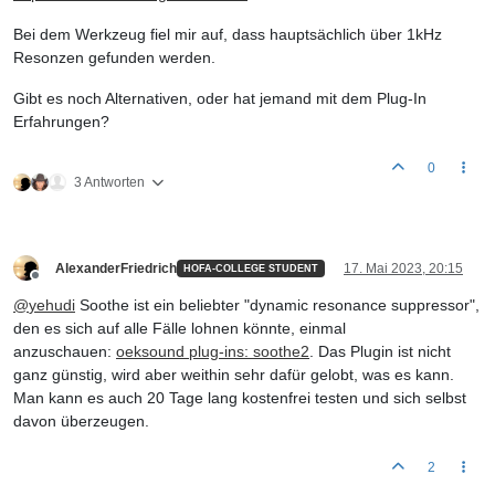
Bei dem Werkzeug fiel mir auf, dass hauptsächlich über 1kHz
Resonzen gefunden werden.
Gibt es noch Alternativen, oder hat jemand mit dem Plug-In
Erfahrungen?
0
3 Antworten
AlexanderFriedrich
17. Mai 2023, 20:15
HOFA-COLLEGE STUDENT
Offline
@
yehudi
Soothe ist ein beliebter "dynamic resonance suppressor",
den es sich auf alle Fälle lohnen könnte, einmal
anzuschauen:
oeksound plug-ins: soothe2
. Das Plugin ist nicht
ganz günstig, wird aber weithin sehr dafür gelobt, was es kann.
Man kann es auch 20 Tage lang kostenfrei testen und sich selbst
davon überzeugen.
2