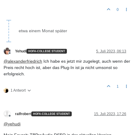
0
etwa einem Monat später
Yehudi
5. Juli 2023, 06:13
HOFA-COLLEGE STUDENT
Offline
@
alexanderfriedrich
Ich habe es jetzt mir zugelegt, auch wenn der
Preis recht hoch ist, aber das Plug-In ist ja nicht umsonst so
erfolgreich.
1
1 Antwort
ralfrobert
15. Juli 2023, 17:26
HOFA-COLLEGE STUDENT
Offline
@
yehudi