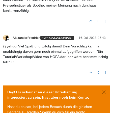
Mein Favorit: TBProAudio DSEQ in der aktuellen Version.
Preisgünstiger als Soothe, meiner Meinung nach durchaus
konkurrenzfähig.
0
AlexanderFriedrich
16. Juli 2023, 15:43
HOFA-COLLEGE STUDENT
Offline
@
yehudi
Viel Spaß und Erfolg damit! Dein Vorschlag kann ja
unabhängig davon gern noch einmal aufgegriffen werden: "Ein
Tutorial/Workshop/Video von HOFA darüber wäre bestimmt richtig
toll." +1
0
Hey! Du scheinst an dieser Unterhaltung
interessiert zu sein, hast aber noch kein Konto.
Hast du es satt, bei jedem Besuch durch die gleichen
Beiträge zu scrollen? Wenn du dich für ein Konto