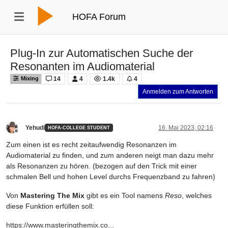
HOFA Forum
Plug-In zur Automatischen Suche der
Resonanten im Audiomaterial
14
4
1.4k
4
Mixing
Anmelden zum Antworten
Yehudi
16. Mai 2023, 02:16
HOFA-COLLEGE STUDENT
Offline
Zum einen ist es recht zeitaufwendig Resonanzen im
Audiomaterial zu finden, und zum anderen neigt man dazu mehr
als Resonanzen zu hören. (bezogen auf den Trick mit einer
schmalen Bell und hohen Level durchs Frequenzband zu fahren)
Von
Mastering The Mix
gibt es ein Tool namens
Reso
, welches
diese Funktion erfüllen soll:
https://www.masteringthemix.co...