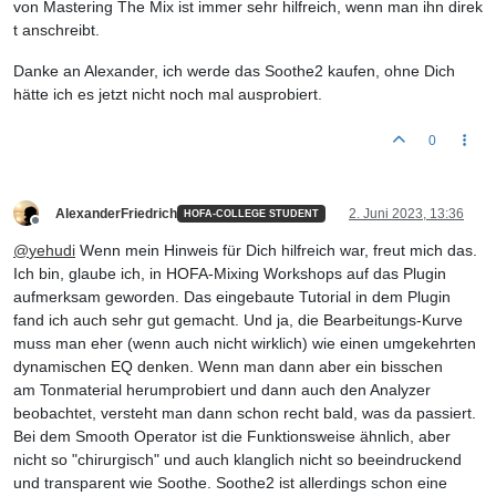
von Mastering The Mix ist immer sehr hilfreich, wenn man ihn direk
t anschreibt.
Danke an Alexander, ich werde das Soothe2 kaufen, ohne Dich
hätte ich es jetzt nicht noch mal ausprobiert.
0
AlexanderFriedrich
2. Juni 2023, 13:36
HOFA-COLLEGE STUDENT
Offline
@
yehudi
Wenn mein Hinweis für Dich hilfreich war, freut mich das.
Ich bin, glaube ich, in HOFA-Mixing Workshops auf das Plugin
aufmerksam geworden. Das eingebaute Tutorial in dem Plugin
fand ich auch sehr gut gemacht. Und ja, die Bearbeitungs-Kurve
muss man eher (wenn auch nicht wirklich) wie einen umgekehrten
dynamischen EQ denken. Wenn man dann aber ein bisschen
am Tonmaterial herumprobiert und dann auch den Analyzer
beobachtet, versteht man dann schon recht bald, was da passiert.
Bei dem Smooth Operator ist die Funktionsweise ähnlich, aber
nicht so "chirurgisch" und auch klanglich nicht so beeindruckend
und transparent wie Soothe. Soothe2 ist allerdings schon eine