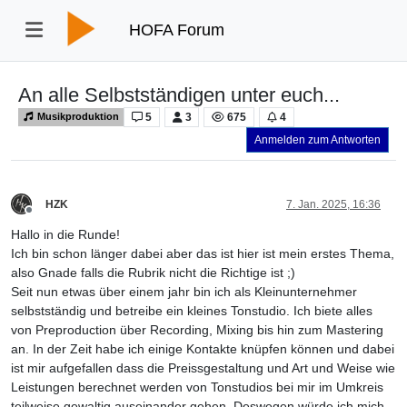
HOFA Forum
An alle Selbstständigen unter euch...
5
3
675
4
Musikproduktion
Anmelden zum Antworten
HZK
7. Jan. 2025, 16:36
Offline
Hallo in die Runde!
Ich bin schon länger dabei aber das ist hier ist mein erstes Thema,
also Gnade falls die Rubrik nicht die Richtige ist ;)
Seit nun etwas über einem jahr bin ich als Kleinunternehmer
selbstständig und betreibe ein kleines Tonstudio. Ich biete alles
von Preproduction über Recording, Mixing bis hin zum Mastering
an. In der Zeit habe ich einige Kontakte knüpfen können und dabei
ist mir aufgefallen dass die Preissgestaltung und Art und Weise wie
Leistungen berechnet werden von Tonstudios bei mir im Umkreis
teilweise gewaltig auseinander gehen. Deswegen würde ich mich