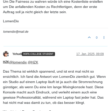
Um Die Fairness zu wahren würde ich eine Kostenliste erstellen
um Die anfallenden Kosten zu Rechtfertigen, denn der erste
Auftrag soll ja nicht gleich der letzte sein.
LomenDix
lomendix@mail.de
0
Yehudi
17. Jan. 2025, 09:09
HOFA-COLLEGE STUDENT
Offline
HZK
@
lomendix
@
HZK
Das Thema ist wirklich spannend, und ist erst mal nicht so
ersichtlich. Ich fand die Antwort von LomenDix ziemlich gut. Wenn
ein Studio auf einem Laptop läuft ist ja auch die Stromrechnung
günstiger, als wenn Du eine km lange Mixingkonsole hast. Diese
Konsole macht auch Eindruck, und verleiht einem auch eine
gewisse Professionalität, während ein Laptop fast jeder hat. Das
hat nicht mal was damit zu tun, ob das besser klingt.