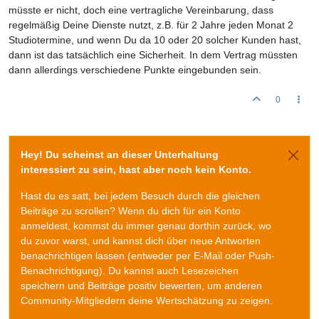
müsste er nicht, doch eine vertragliche Vereinbarung, dass
regelmäßig Deine Dienste nutzt, z.B. für 2 Jahre jeden Monat 2
Studiotermine, und wenn Du da 10 oder 20 solcher Kunden hast,
dann ist das tatsächlich eine Sicherheit. In dem Vertrag müssten
dann allerdings verschiedene Punkte eingebunden sein.
0
Hey! Du scheinst an dieser Unterhaltung
interessiert zu sein, hast aber noch kein Konto.
Hast du es satt, bei jedem Besuch durch die gleichen
Beiträge zu scrollen? Wenn du dich für ein Konto
anmeldest, kommst du immer genau dorthin zurück, wo
du zuvor warst, und kannst dich über neue Antworten
benachrichtigen lassen (entweder per E-Mail oder Push-
Benachrichtigung). Du kannst auch Lesezeichen
speichern und Beiträge positiv bewerten, um anderen
Community-Mitgliedern deine Wertschätzung zu zeigen.