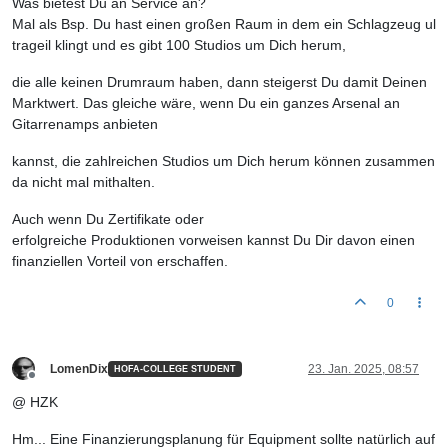
Was bietest Du an Service an?
Mal als Bsp. Du hast einen großen Raum in dem ein Schlagzeug ul
trageil klingt und es gibt 100 Studios um Dich herum,
die alle keinen Drumraum haben, dann steigerst Du damit Deinen
Marktwert. Das gleiche wäre, wenn Du ein ganzes Arsenal an
Gitarrenamps anbieten
kannst, die zahlreichen Studios um Dich herum können zusammen
da nicht mal mithalten.
Auch wenn Du Zertifikate oder
erfolgreiche Produktionen vorweisen kannst Du Dir davon einen
finanziellen Vorteil von erschaffen.
0
LomenDix
23. Jan. 2025, 08:57
HOFA-COLLEGE STUDENT
Offline
@ HZK
Hm... Eine Finanzierungsplanung für Equipment sollte natürlich auf