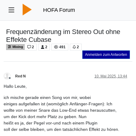
HOFA Forum
Frequenzänderung im Stereo Out ohne
Effekte Cubase
2
2
491
2
Mixing
Anmelden zum Antworten
Red N
10. Mai 2025, 13:44
Offline
Hallo Leute,
ich mische gerade einen Song von mir, wobei
einiges aufgefallen ist (womöglich Anfänger-Fragen): Ich
wollte von meiner Snare das Low-End etwas herauscutten,
um der Kick dort mehr Platz zu geben. Nun
heißt es ja, der Pegel vor-und nach einem Plugin
soll der selbe bleiben, um den tatsächlichen Effekt zu hören.