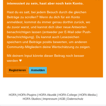
interessiert zu sein, hast aber noch kein Konto.
Hast du es satt, bei jedem Besuch durch die gleichen
Beiträge zu scrollen? Wenn du dich für ein Konto
anmeldest, kommst du immer genau dorthin zurück, wo
du zuvor warst, und kannst dich über neue Antworten
benachrichtigen lassen (entweder per E-Mail oder Push-
Benachrichtigung). Du kannst auch Lesezeichen
speichern und Beiträge positiv bewerten, um anderen
Community-Mitgliedern deine Wertschätzung zu zeigen.
Mit deinem Input könnte dieser Beitrag noch besser
werden 💗
Registrieren
Anmelden
HOFA
|
HOFA-Plugins
|
HOFA-Akustik
|
HOFA-College
|
HOFA-Media
|
HOFA-Studios
|
Impressum
|
AGB
|
Datenschutz