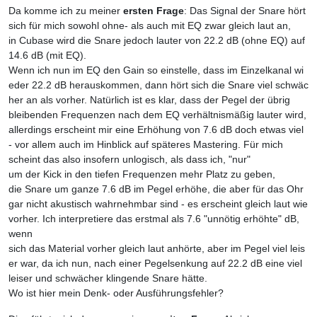
Da komme ich zu meiner
ersten Frage
: Das Signal der Snare hört
sich für mich sowohl ohne- als auch mit EQ zwar gleich laut an,
in Cubase wird die Snare jedoch lauter von 22.2 dB (ohne EQ) auf
14.6 dB (mit EQ).
Wenn ich nun im EQ den Gain so einstelle, dass im Einzelkanal wi
eder 22.2 dB herauskommen, dann hört sich die Snare viel schwäc
her an als vorher. Natürlich ist es klar, dass der Pegel der übrig
bleibenden Frequenzen nach dem EQ verhältnismäßig lauter wird,
allerdings erscheint mir eine Erhöhung von 7.6 dB doch etwas viel
- vor allem auch im Hinblick auf späteres Mastering. Für mich
scheint das also insofern unlogisch, als dass ich, "nur"
um der Kick in den tiefen Frequenzen mehr Platz zu geben,
die Snare um ganze 7.6 dB im Pegel erhöhe, die aber für das Ohr
gar nicht akustisch wahrnehmbar sind - es erscheint gleich laut wie
vorher. Ich interpretiere das erstmal als 7.6 "unnötig erhöhte" dB,
wenn
sich das Material vorher gleich laut anhörte, aber im Pegel viel leis
er war, da ich nun, nach einer Pegelsenkung auf 22.2 dB eine viel
leiser und schwächer klingende Snare hätte.
Wo ist hier mein Denk- oder Ausführungsfehler?