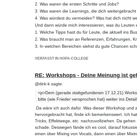
2. Was waren die ersten Schritte und Jobs?
3. Was waren die Learnings, die dich weitergebrach
4. Was würdest du vermeiden? Was hat dich nicht w
Und dann würde mich interessieren, was du Leuten 
1. Welche Tipps hast du für Leute, die aktuell ins B
2. Was braucht man an Referenzen, Erfahrungen, 
3. In welchen Bereichen siehst du gute Chancen sch
VERFASST IN HOFA-COLLEGE
RE: Workshops - Deine Meinung ist gef
@dirk-k sagte:
<p>Dem (gerade stattgefundenen 17.12.21) Worksho
bitte (wie Frieder versprochen hat) weiter ins Deta
Da wäre ich auch dafür. Was dieser Workshop und a
hervorgebracht hat, finde ich bemerkenswert. Ich ha
Tricks, Effektwege, etc. nachzuvollziehen. Da gehen 
schade. Deswegen fände ich es cool, darauf fokuss
einen über Mixing von Vocals, dann einen über Mixi