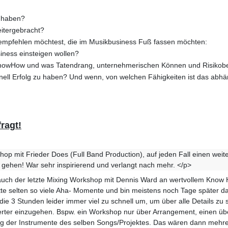
t haben?
eitergebracht?
empfehlen möchtest, die im Musikbusiness Fuß fassen möchten:
usiness einsteigen wollen?
KnowHow und was Tatendrang, unternehmerischen Können und Risikobe
nell Erfolg zu haben? Und wenn, von welchen Fähigkeiten ist das abhä
ragt!
p mit Frieder Does (Full Band Production), auf jeden Fall einen weit
il gehen! War sehr inspirierend und verlangt nach mehr. </p>
uch der letzte Mixing Workshop mit Dennis Ward an wertvollem Know 
tte selten so viele Aha- Momente und bin meistens noch Tage später da
die 3 Stunden leider immer viel zu schnell um, um über alle Details zu
ierter einzugehen. Bspw. ein Workshop nur über Arrangement, einen ü
ng der Instrumente des selben Songs/Projektes. Das wären dann mehre