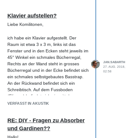
Ich bin aber kein Pianist... ich habe es
momentan in AB Stereokonfiguartion mit
zwei Kondensmics (M-Audio Nova)
Klavier aufstellen?
abgenommen ... ich bin mal gespannt ob
Liebe Komilitonen,
die das Klavier 'rüberbringen... vor dem
Filz hatte ich eine leichte Störfrequenz
ich habe ein Klavier aufgestellt. Der
irgendwo bei 1,6 KHz oder deren
Raum ist etwa 3 x 3 m, links ist das
Harmonischen... aber die 'Klanghärte'
Fenster und in den Ecken steht jeweils im
habe ich definitiv eliminert.
45° Winkel ein schmales Bücherregal,
JAN.SABARTH
Rechts an der Wand steht in grosses
27. AUG. 2018,
Bücherregal und in der Ecke befindet sich
02:58
ein schmales selbstgebautes Basstrap.
An der Rückwand befindet sich ein
Schreibtisch. Auf dem Fussboden
(Fliesen) befindet sich ein mittelgrosser
Teppich. Eine typische Bibliothek halt...
VERFASST IN AKUSTIK
über den Schreibtisch wollte ich
demnächst noch zwei Difuser an die
RE: DIY - Fragen zu Absorber
Wand schrauben... ich möchte diesen
und Gardinen??
Raum nämlich auch für Aufnahmen
benutzen... anderes Thema...
Hallo!