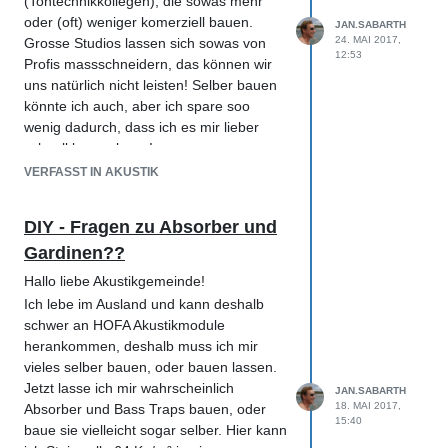
(Tontechnikkollegen), die sowas mehr
cm) für unter's Fenster und einen für die
oder (oft) weniger komerziell bauen.
JAN.SABARTH
Decke (auch nur 7 cm). Ich stell' später
24. MAI 2017,
Grosse Studios lassen sich sowas von
noch Bilder 'rein...
12:53
Profis massschneidern, das können wir
In 'wärmeren' Klimazonen führen
uns natürlich nicht leisten! Selber bauen
Baumärkte übrigens nicht so leicht Glass-
könnte ich auch, aber ich spare soo
oder Steinwolle... gibt's zwar, man muss
wenig dadurch, dass ich es mir lieber
aber ziemlich spezielle Zulieferer
schnell bauen lasse!
anfordern, und die beliefern oft
Ich werde mir jetzt ein paar Absorber und
VERFASST IN AKUSTIK
industrielle Kunden, und dann in grossen
Basstraps bestellen, und lasse sie so
Mengen! Also nicht so leicht an
anfertigen, dass ich sie auch anderswo
Rohmaterial heranzukommen!! Aber wer
DIY - Fragen zu Absorber und
aufstellen kann. Und mit Vorhängen kann
sucht, der findet!!
Gardinen??
man ja leicht experimentieren!!
Grüsse Jan
Hallo liebe Akustikgemeinde!
Ich lebe im Ausland und kann deshalb
schwer an HOFA Akustikmodule
herankommen, deshalb muss ich mir
vieles selber bauen, oder bauen lassen.
Jetzt lasse ich mir wahrscheinlich
JAN.SABARTH
18. MAI 2017,
Absorber und Bass Traps bauen, oder
15:40
baue sie vielleicht sogar selber. Hier kann