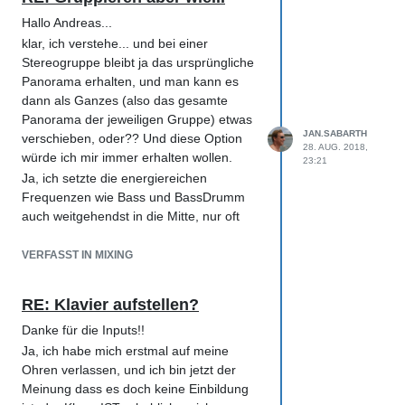
Hallo Andreas...
klar, ich verstehe... und bei einer
Stereogruppe bleibt ja das ursprüngliche
Panorama erhalten, und man kann es
dann als Ganzes (also das gesamte
Panorama der jeweiligen Gruppe) etwas
JAN.SABARTH
verschieben, oder?? Und diese Option
28. AUG. 2018,
würde ich mir immer erhalten wollen.
23:21
Ja, ich setzte die energiereichen
Frequenzen wie Bass und BassDrumm
auch weitgehendst in die Mitte, nur oft
nicht GENAU in die Mitte... so max. +/- 5
bis 10 Grad vielleicht.
VERFASST IN MIXING
Übrigens... ich habe hier auf meinem
Computer irgendwo ein Video von 'the
RE: Klavier aufstellen?
Who' - 'See me, feel me' ... dort ist das
Danke für die Inputs!!
Schlagzeug ziemlich stark gepannt... das
hatte mich damals gewundert und ich
Ja, ich habe mich erstmal auf meine
muss beim Mischen JEDESMAL dran
Ohren verlassen, und ich bin jetzt der
denken... such's mal und hör's Dir an...
Meinung dass es doch keine Einbildung