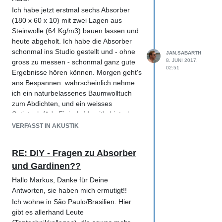
Jetzt finde ich den Klang dieses Klavieres
Ich habe jetzt erstmal sechs Absorber
etwas 'hart', weil (ist das der Grund??) es
(180 x 60 x 10) mit zwei Lagen aus
etwa eine handbreit von einer verputzten
Steinwolle (64 Kg/m3) bauen lassen und
Wand steht. Ich habe zwei grosse Stücke
heute abgeholt. Ich habe die Absorber
Filzboden (1,4 x 3 m). Wenn ich diese
schonmal ins Studio gestellt und - ohne
JAN.SABARTH
falte und hinter das Klavier und Wand
8. JUNI 2017,
gross zu messen - schonmal ganz gute
lege... ob der Klang dann etwas
02:51
Ergebnisse hören können. Morgen geht's
sanfter/weicher wird?? Ich hab's
ans Bespannen: wahrscheinlich nehme
ausprobiert und fand eigentlich schon,
ich ein naturbelassenes Baumwolltuch
aber "Einbildung" ist ja bekanntlich ein
zum Abdichten, und ein weisses
ernstzunehmender Effekt... was sagt Ihr
Satintuch für's Finisch (damit's hinterher
Fachkollegen??
schön leuchtet wenn's angestrahlt wird!).
VERFASST IN AKUSTIK
Den Fussboden habe ich jetzt mit einem
relativ dünnen filzartigen Teppichbelag
RE: DIY - Fragen zu Absorber
ausgelegt (hier nennt es sich "Inylbra" -
und Gardinen??
voll billig!!) und glücklicherweise noch
einen Teppich (afrikanischer Webteppich
Hallo Markus, Danke für Deine
aus Wolle - relativ dünn) für's Finisch
Antworten, sie haben mich ermutigt!!
gefunden (den hatte ich noch
Ich wohne in São Paulo/Brasilien. Hier
'rumliegen!)... wahrscheinlich brauche ich
gibt es allerhand Leute
aber noch einen kleineren Absorber ( 7