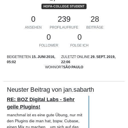
HOFA-COLLEGE STUDENT
0
239
28
ANSEHEN
PROFILAUFRUFE
BEITRÄGE
0
0
FOLLOWER
FOLGE ICH
BEIGETRETEN
15. JUNI 2016,
ZULETZT ONLINE
29. SEPT. 2019,
05:02
22:06
WOHNORT
SÃO PAULO
Neuster Beitrag von jan.sabarth
RE: BOZ Digital Labs - Sehr
geile Plugins!
manchmal ist es eine gute Übung, nur mit
den Plugins die man hat, bspw. Cubase,
einen Mix zu machen... um sich auf das