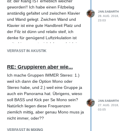
ist: der Klang IST erheblich weicher
(kkk... Schallplatte was ist DAS denn jetzt
geworden!! Ich habe einen Filzbelag
schon wieder???) kkk ... sollte ein Witz
JAN.SABARTH
anständig gefaltet und zwischen Klavier
sein!!!
28. AUG. 2018,
und Wand gelegt. Zwichen Wand und
23:03
Klavier ist eine gute Handbreit Platz und
der Filz ist dünn und relativ steif, ich
denke für genügend Luftzirkulation ist
weiterhin gesorgt... ich lebe auch ich in
einem warmen Land und wir heizen nie...
VERFASST IN AKUSTIK
im Sommer muss ich vielleicht mit
Luftfeuchtigkeit und eventuell
RE: Gruppieren aber wie...
Holzwürmern aufpassen!!
Schon geil wie gut unsere Vorfahren
Ich mache Gruppen IMMER Stereo: 1.)
Klaviere gebaut haben: es ist ein
weil ich dann die Option Mono oder
'Steinway & Sons' aus dem Jahr 1914...
Stereo habe, und 2.) weil eine Gruppe ja
ich habe es gerade neu durchstimmen
auch ein Panorama hat. Übrigens, wieso
lassen und die Hämmerfilze vorsichtig
soll BASS und Kick per Se Mono sein?
JAN.SABARTH
überarbeiten lassen... aber der Filz
Natürlich liegen diese Frequenzen
27. AUG. 2018,
03:05
dazwischen hat den Klang im kleinen
ziemlich mittig, aber genau Mono muss ja
Raum wirklich sanft gemacht... das
nicht immer, oder??
Klavier klingt toll!!!
VERFASST IN MIXING