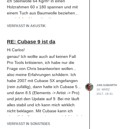
ich Steinwolle 64 Kg/m² in einen
Holzrahmen 60 x 180 spannen und mit
einem Tuch aus Baumwolle beziehen...
so wird das hier gebaut!
Fragen:
VERFASST IN AKUSTIK
1.) Absorber und Bass Traps aus
Steinwolle: 64 Kg/m², ist das okay oder
RE: Cubase 9 ist da
sollte man noch schwerere Steinwolle
Hi Carlos!
nehmen? (Die müsste man sich extra
bestellen!!)
genau! Ich wollte auch auf keinen Fall
Pro Tools kritisieren, ich habe nur die
2.) Dicke: 7 oder 10 cm -> reicht 7 cm
Frage von Chris beantworten wollen...
oder sollte man besser 10 cm nehmen?
also meine Erfahrungen schildern. Ich
Ich glaube ich nehme 10 cm, aber wenn
habe 2007 mit Cubase SX angefangen
7 reicht würde ich mit 7 cm arbeiten?
JAN.SABARTH
(rein zufällig), dann hatte ich Cubase 5...
3.) Kann man die Absorber hinterher mit
18. MÄRZ
und dann 8.5 (Elements -> Artist -> Pro)
einem leichten Finisch bespannen ohne
2017, 18:31
und jetzt den Update auf 9. Bei mir läuft
Einbussen an die Frequenzabsoption
alles stabil und ich kann mich wirklich
einzugehen? Da ich die Wände weiss
nicht beklagen. Mit Cubase kann ich
gestrichen habe, würde ich gerne die
eigentlich alles umsetzen was ich hier bei
grauen Absorber und Basstraps mit
HOFA so lerne, und das geht ziemlich
weissem Satin (sehr leichter relativ
VERFASST IN SONSTIGES