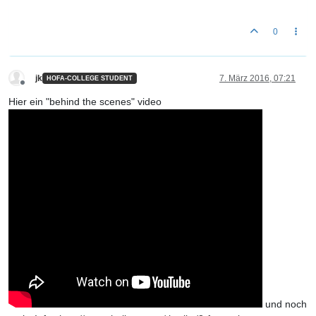
0
jk
7. März 2016, 07:21
HOFA-COLLEGE STUDENT
Offline
Hier ein "behind the scenes" video
und noch