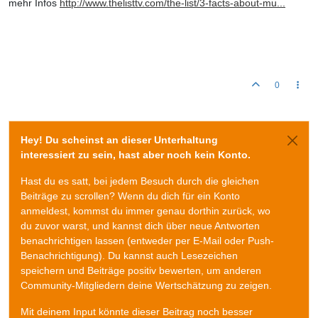
mehr Infos
http://www.thelisttv.com/the-list/3-facts-about-mu...
0
Hey! Du scheinst an dieser Unterhaltung
interessiert zu sein, hast aber noch kein Konto.
Hast du es satt, bei jedem Besuch durch die gleichen
Beiträge zu scrollen? Wenn du dich für ein Konto
anmeldest, kommst du immer genau dorthin zurück, wo
du zuvor warst, und kannst dich über neue Antworten
benachrichtigen lassen (entweder per E-Mail oder Push-
Benachrichtigung). Du kannst auch Lesezeichen
speichern und Beiträge positiv bewerten, um anderen
Community-Mitgliedern deine Wertschätzung zu zeigen.
Mit deinem Input könnte dieser Beitrag noch besser