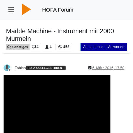
HOFA Forum
Marble Machine - Instrument mit 2000
Murmeln
4
4
453
Anmelden zum Antworten
Sonstiges
Tobias
6. März 2016, 17:50
HOFA-COLLEGE STUDENT
Offline