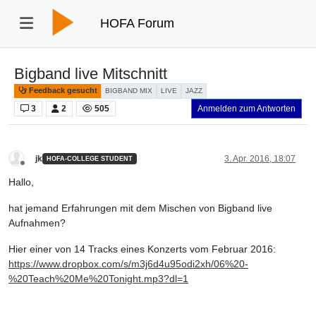
HOFA Forum
Bigband live Mitschnitt
Feedback gesucht
BIGBAND MIX
LIVE
JAZZ
3
2
505
Anmelden zum Antworten
jk
3. Apr. 2016, 18:07
HOFA-COLLEGE STUDENT
Offline
Hallo,
hat jemand Erfahrungen mit dem Mischen von Bigband live
Aufnahmen?
Hier einer von 14 Tracks eines Konzerts vom Februar 2016:
https://www.dropbox.com/s/m3j6d4u95odi2xh/06%20-
%20Teach%20Me%20Tonight.mp3?dl=1