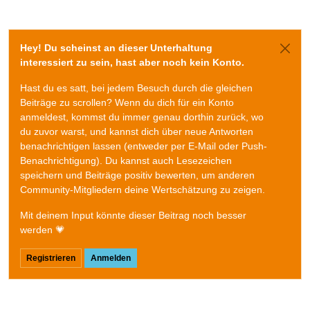
Hey! Du scheinst an dieser Unterhaltung
interessiert zu sein, hast aber noch kein Konto.
Hast du es satt, bei jedem Besuch durch die gleichen
Beiträge zu scrollen? Wenn du dich für ein Konto
anmeldest, kommst du immer genau dorthin zurück, wo
du zuvor warst, und kannst dich über neue Antworten
benachrichtigen lassen (entweder per E-Mail oder Push-
Benachrichtigung). Du kannst auch Lesezeichen
speichern und Beiträge positiv bewerten, um anderen
Community-Mitgliedern deine Wertschätzung zu zeigen.
Mit deinem Input könnte dieser Beitrag noch besser
werden 💗
Registrieren
Anmelden