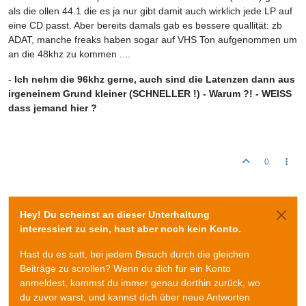
als die ollen 44.1 die es ja nur gibt damit auch wirklich jede LP auf
eine CD passt. Aber bereits damals gab es bessere quallität: zb
ADAT, manche freaks haben sogar auf VHS Ton aufgenommen um
an die 48khz zu kommen ....
-
Ich nehm die 96khz gerne, auch sind die Latenzen dann aus
irgeneinem Grund kleiner (SCHNELLER !) - Warum ?! - WEISS
dass jemand hier ?
0
Hey! Du scheinst an dieser Unterhaltung
interessiert zu sein, hast aber noch kein Konto.
Hast du es satt, bei jedem Besuch durch die gleichen
Beiträge zu scrollen? Wenn du dich für ein Konto
anmeldest, kommst du immer genau dorthin zurück, wo
du zuvor warst, und kannst dich über neue Antworten