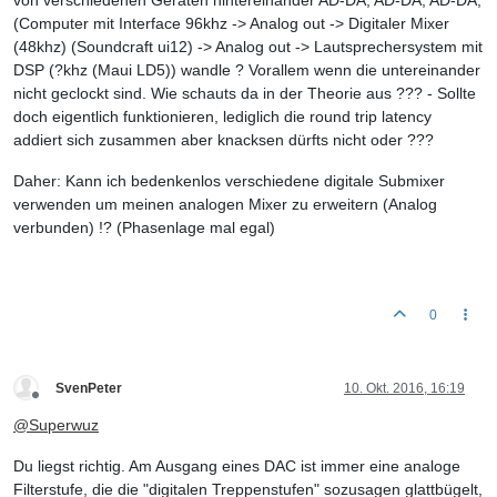
von verschiedenen Geräten hintereinander AD-DA; AD-DA; AD-DA;
(Computer mit Interface 96khz -> Analog out -> Digitaler Mixer
(48khz) (Soundcraft ui12) -> Analog out -> Lautsprechersystem mit
DSP (?khz (Maui LD5)) wandle ? Vorallem wenn die untereinander
nicht geclockt sind. Wie schauts da in der Theorie aus ??? - Sollte
doch eigentlich funktionieren, lediglich die round trip latency
addiert sich zusammen aber knacksen dürfts nicht oder ???
Daher: Kann ich bedenkenlos verschiedene digitale Submixer
verwenden um meinen analogen Mixer zu erweitern (Analog
verbunden) !? (Phasenlage mal egal)
0
SvenPeter
10. Okt. 2016, 16:19
Offline
@
Superwuz
Du liegst richtig. Am Ausgang eines DAC ist immer eine analoge
Filterstufe, die die "digitalen Treppenstufen" sozusagen glattbügelt,