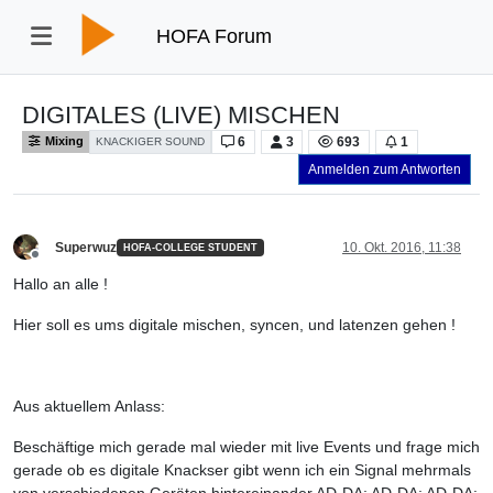
HOFA Forum
DIGITALES (LIVE) MISCHEN
6
3
693
1
Mixing
KNACKIGER SOUND
Anmelden zum Antworten
Superwuz
10. Okt. 2016, 11:38
HOFA-COLLEGE STUDENT
Offline
Hallo an alle !
Hier soll es ums digitale mischen, syncen, und latenzen gehen !
Aus aktuellem Anlass:
Beschäftige mich gerade mal wieder mit live Events und frage mich
gerade ob es digitale Knackser gibt wenn ich ein Signal mehrmals