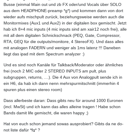
Busse (einmal Main out und zb FX oder/und Vocals über SOLO
aus dem HEADPHONE-preamp *g*) und kommen dann von dort
wieder aufs mischpult zurück, beziehungsweise werden auch die
Monitormixes (Aux1 und Aux2) in der digitalen box gemischt. Jetzt
hab ich 8+4 mic inputs (4 mic inputs sind am xair12 noch frei), alle
mit all dem digitalen Schnickschnack (PEQ, Gate, Compressor,
RTA, GEQ für die outputs/monitore, 4 StereoFX). Und dass alles
mit analogen FADERN und weniger als 1ms latenz !!! Daneben
liegt das ipad mit dem Spectrum analyzer :)
Und es sind noch Kanäle für Talkback/Moderator oder ähnliches
frei (noch 2 MIC oder 2 STEREO INPUTS am pult, plus
subgruppen, returns, ....). Die 4 Aux von Analogpult sende ich in
ein H6, da hab ich dann nenn mehrspurmitschnitt (immerhin 4
spuren plus einen stereo room)
Dass allerbeste daran: Dass gibts neu für around 1000 Euronen
(incl. MwSt) und ich kann das alles alleine tragen ! Habe schon
Bands damit life gemischt, die waren happy ;)
Hat von euch schon jemand sowas ausprobiert? Gibts da ne do-
not liste dafür *fg* ?