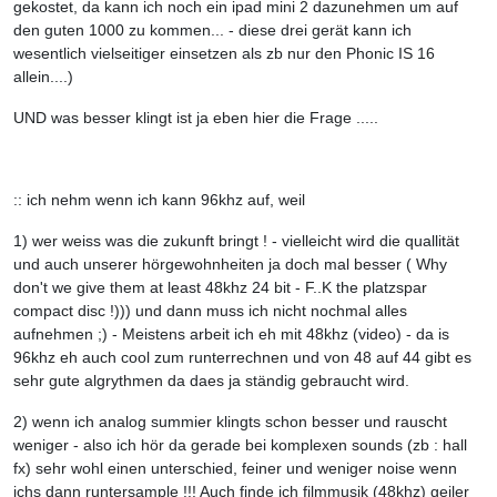
gekostet, da kann ich noch ein ipad mini 2 dazunehmen um auf
den guten 1000 zu kommen... - diese drei gerät kann ich
wesentlich vielseitiger einsetzen als zb nur den Phonic IS 16
allein....)
UND was besser klingt ist ja eben hier die Frage .....
:: ich nehm wenn ich kann 96khz auf, weil
1) wer weiss was die zukunft bringt ! - vielleicht wird die quallität
und auch unserer hörgewohnheiten ja doch mal besser ( Why
don't we give them at least 48khz 24 bit - F..K the platzspar
compact disc !))) und dann muss ich nicht nochmal alles
aufnehmen ;) - Meistens arbeit ich eh mit 48khz (video) - da is
96khz eh auch cool zum runterrechnen und von 48 auf 44 gibt es
sehr gute algrythmen da daes ja ständig gebraucht wird.
2) wenn ich analog summier klingts schon besser und rauscht
weniger - also ich hör da gerade bei komplexen sounds (zb : hall
fx) sehr wohl einen unterschied, feiner und weniger noise wenn
ichs dann runtersample !!! Auch finde ich filmmusik (48khz) geiler