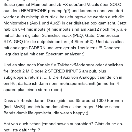
Busse (einmal Main out und zb FX oder/und Vocals über SOLO
aus dem HEADPHONE-preamp *g*) und kommen dann von dort
wieder aufs mischpult zurück, beziehungsweise werden auch die
Monitormixes (Aux1 und Aux2) in der digitalen box gemischt. Jetzt
hab ich 8+4 mic inputs (4 mic inputs sind am xair12 noch frei), alle
mit all dem digitalen Schnickschnack (PEQ, Gate, Compressor,
RTA, GEQ für die outputs/monitore, 4 StereoFX). Und dass alles
mit analogen FADERN und weniger als 1ms latenz !!! Daneben
liegt das ipad mit dem Spectrum analyzer :)
Und es sind noch Kanäle für Talkback/Moderator oder ähnliches
frei (noch 2 MIC oder 2 STEREO INPUTS am pult, plus
subgruppen, returns, ....). Die 4 Aux von Analogpult sende ich in
ein H6, da hab ich dann nenn mehrspurmitschnitt (immerhin 4
spuren plus einen stereo room)
Dass allerbeste daran: Dass gibts neu für around 1000 Euronen
(incl. MwSt) und ich kann das alles alleine tragen ! Habe schon
Bands damit life gemischt, die waren happy ;)
Hat von euch schon jemand sowas ausprobiert? Gibts da ne do-
not liste dafür *fg* ?