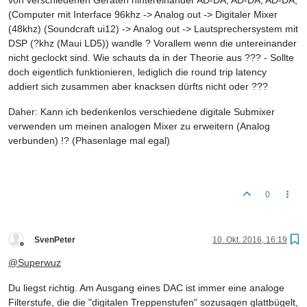
von verschiedenen Geräten hintereinander AD-DA; AD-DA; AD-DA;
(Computer mit Interface 96khz -> Analog out -> Digitaler Mixer
(48khz) (Soundcraft ui12) -> Analog out -> Lautsprechersystem mit
DSP (?khz (Maui LD5)) wandle ? Vorallem wenn die untereinander
nicht geclockt sind. Wie schauts da in der Theorie aus ??? - Sollte
doch eigentlich funktionieren, lediglich die round trip latency
addiert sich zusammen aber knacksen dürfts nicht oder ???
Daher: Kann ich bedenkenlos verschiedene digitale Submixer
verwenden um meinen analogen Mixer zu erweitern (Analog
verbunden) !? (Phasenlage mal egal)
0
SvenPeter
10. Okt. 2016, 16:19
Offline
@
Superwuz
Du liegst richtig. Am Ausgang eines DAC ist immer eine analoge
Filterstufe, die die "digitalen Treppenstufen" sozusagen glattbügelt,