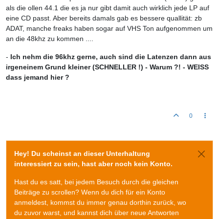
als die ollen 44.1 die es ja nur gibt damit auch wirklich jede LP auf
eine CD passt. Aber bereits damals gab es bessere quallität: zb
ADAT, manche freaks haben sogar auf VHS Ton aufgenommen um
an die 48khz zu kommen ....
-
Ich nehm die 96khz gerne, auch sind die Latenzen dann aus
irgeneinem Grund kleiner (SCHNELLER !) - Warum ?! - WEISS
dass jemand hier ?
0
Hey! Du scheinst an dieser Unterhaltung
interessiert zu sein, hast aber noch kein Konto.
Hast du es satt, bei jedem Besuch durch die gleichen
Beiträge zu scrollen? Wenn du dich für ein Konto
anmeldest, kommst du immer genau dorthin zurück, wo
du zuvor warst, und kannst dich über neue Antworten