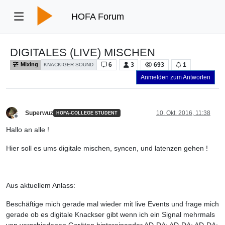
HOFA Forum
DIGITALES (LIVE) MISCHEN
6
3
693
1
Mixing
KNACKIGER SOUND
Anmelden zum Antworten
Superwuz
10. Okt. 2016, 11:38
HOFA-COLLEGE STUDENT
Offline
Hallo an alle !
Hier soll es ums digitale mischen, syncen, und latenzen gehen !
Aus aktuellem Anlass:
Beschäftige mich gerade mal wieder mit live Events und frage mich
gerade ob es digitale Knackser gibt wenn ich ein Signal mehrmals