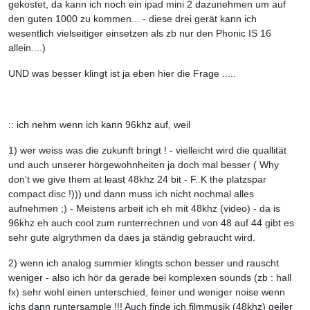
gekostet, da kann ich noch ein ipad mini 2 dazunehmen um auf
den guten 1000 zu kommen... - diese drei gerät kann ich
wesentlich vielseitiger einsetzen als zb nur den Phonic IS 16
allein....)
UND was besser klingt ist ja eben hier die Frage .....
:: ich nehm wenn ich kann 96khz auf, weil
1) wer weiss was die zukunft bringt ! - vielleicht wird die quallität
und auch unserer hörgewohnheiten ja doch mal besser ( Why
don't we give them at least 48khz 24 bit - F..K the platzspar
compact disc !))) und dann muss ich nicht nochmal alles
aufnehmen ;) - Meistens arbeit ich eh mit 48khz (video) - da is
96khz eh auch cool zum runterrechnen und von 48 auf 44 gibt es
sehr gute algrythmen da daes ja ständig gebraucht wird.
2) wenn ich analog summier klingts schon besser und rauscht
weniger - also ich hör da gerade bei komplexen sounds (zb : hall
fx) sehr wohl einen unterschied, feiner und weniger noise wenn
ichs dann runtersample !!! Auch finde ich filmmusik (48khz) geiler