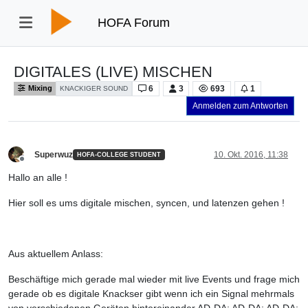
HOFA Forum
DIGITALES (LIVE) MISCHEN
6
3
693
1
Mixing
KNACKIGER SOUND
Anmelden zum Antworten
Superwuz
10. Okt. 2016, 11:38
HOFA-COLLEGE STUDENT
Offline
Hallo an alle !
Hier soll es ums digitale mischen, syncen, und latenzen gehen !
Aus aktuellem Anlass:
Beschäftige mich gerade mal wieder mit live Events und frage mich
gerade ob es digitale Knackser gibt wenn ich ein Signal mehrmals