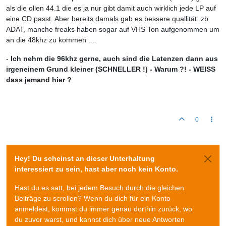
als die ollen 44.1 die es ja nur gibt damit auch wirklich jede LP auf
eine CD passt. Aber bereits damals gab es bessere quallität: zb
ADAT, manche freaks haben sogar auf VHS Ton aufgenommen um
an die 48khz zu kommen ....
-
Ich nehm die 96khz gerne, auch sind die Latenzen dann aus
irgeneinem Grund kleiner (SCHNELLER !) - Warum ?! - WEISS
dass jemand hier ?
0
Hey! Du scheinst an dieser Unterhaltung
interessiert zu sein, hast aber noch kein Konto.
Hast du es satt, bei jedem Besuch durch die gleichen
Beiträge zu scrollen? Wenn du dich für ein Konto
anmeldest, kommst du immer genau dorthin zurück, wo
du zuvor warst, und kannst dich über neue Antworten