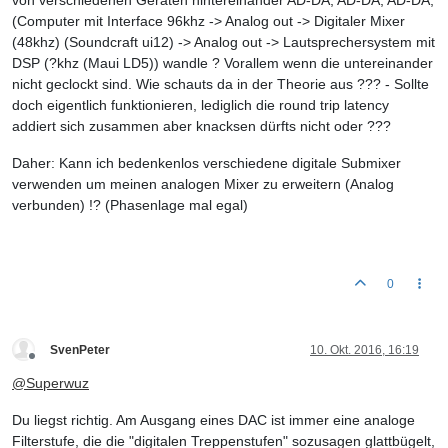
von verschiedenen Geräten hintereinander AD-DA; AD-DA; AD-DA;
(Computer mit Interface 96khz -> Analog out -> Digitaler Mixer
(48khz) (Soundcraft ui12) -> Analog out -> Lautsprechersystem mit
DSP (?khz (Maui LD5)) wandle ? Vorallem wenn die untereinander
nicht geclockt sind. Wie schauts da in der Theorie aus ??? - Sollte
doch eigentlich funktionieren, lediglich die round trip latency
addiert sich zusammen aber knacksen dürfts nicht oder ???
Daher: Kann ich bedenkenlos verschiedene digitale Submixer
verwenden um meinen analogen Mixer zu erweitern (Analog
verbunden) !? (Phasenlage mal egal)
0
SvenPeter
10. Okt. 2016, 16:19
Offline
@
Superwuz
Du liegst richtig. Am Ausgang eines DAC ist immer eine analoge
Filterstufe, die die "digitalen Treppenstufen" sozusagen glattbügelt,