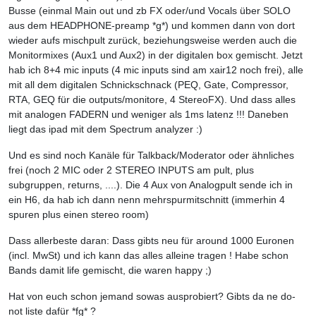
Busse (einmal Main out und zb FX oder/und Vocals über SOLO
aus dem HEADPHONE-preamp *g*) und kommen dann von dort
wieder aufs mischpult zurück, beziehungsweise werden auch die
Monitormixes (Aux1 und Aux2) in der digitalen box gemischt. Jetzt
hab ich 8+4 mic inputs (4 mic inputs sind am xair12 noch frei), alle
mit all dem digitalen Schnickschnack (PEQ, Gate, Compressor,
RTA, GEQ für die outputs/monitore, 4 StereoFX). Und dass alles
mit analogen FADERN und weniger als 1ms latenz !!! Daneben
liegt das ipad mit dem Spectrum analyzer :)
Und es sind noch Kanäle für Talkback/Moderator oder ähnliches
frei (noch 2 MIC oder 2 STEREO INPUTS am pult, plus
subgruppen, returns, ....). Die 4 Aux von Analogpult sende ich in
ein H6, da hab ich dann nenn mehrspurmitschnitt (immerhin 4
spuren plus einen stereo room)
Dass allerbeste daran: Dass gibts neu für around 1000 Euronen
(incl. MwSt) und ich kann das alles alleine tragen ! Habe schon
Bands damit life gemischt, die waren happy ;)
Hat von euch schon jemand sowas ausprobiert? Gibts da ne do-
not liste dafür *fg* ?