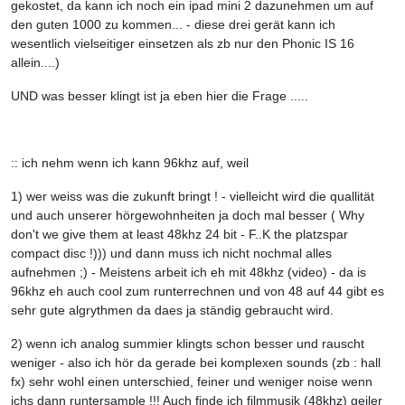
gekostet, da kann ich noch ein ipad mini 2 dazunehmen um auf
den guten 1000 zu kommen... - diese drei gerät kann ich
wesentlich vielseitiger einsetzen als zb nur den Phonic IS 16
allein....)
UND was besser klingt ist ja eben hier die Frage .....
:: ich nehm wenn ich kann 96khz auf, weil
1) wer weiss was die zukunft bringt ! - vielleicht wird die quallität
und auch unserer hörgewohnheiten ja doch mal besser ( Why
don't we give them at least 48khz 24 bit - F..K the platzspar
compact disc !))) und dann muss ich nicht nochmal alles
aufnehmen ;) - Meistens arbeit ich eh mit 48khz (video) - da is
96khz eh auch cool zum runterrechnen und von 48 auf 44 gibt es
sehr gute algrythmen da daes ja ständig gebraucht wird.
2) wenn ich analog summier klingts schon besser und rauscht
weniger - also ich hör da gerade bei komplexen sounds (zb : hall
fx) sehr wohl einen unterschied, feiner und weniger noise wenn
ichs dann runtersample !!! Auch finde ich filmmusik (48khz) geiler