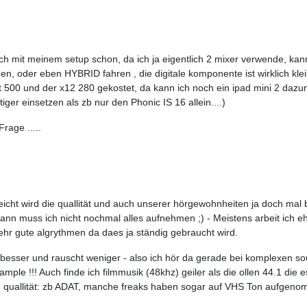
 bin ich mit meinem setup schon, da ich ja eigentlich 2 mixer verwende, k
 oder eben HYBRID fahren , die digitale komponente ist wirklich klein u
at 500 und der x12 280 gekostet, da kann ich noch ein ipad mini 2 da
tiger einsetzen als zb nur den Phonic IS 16 allein....)
rage .....
elleicht wird die quallität und auch unserer hörgewohnheiten ja doch mal
 dann muss ich nicht nochmal alles aufnehmen ;) - Meistens arbeit ich e
ehr gute algrythmen da daes ja ständig gebraucht wird.
esser und rauscht weniger - also ich hör da gerade bei komplexen soun
le !!! Auch finde ich filmmusik (48khz) geiler als die ollen 44.1 die e
re quallität: zb ADAT, manche freaks haben sogar auf VHS Ton aufgen