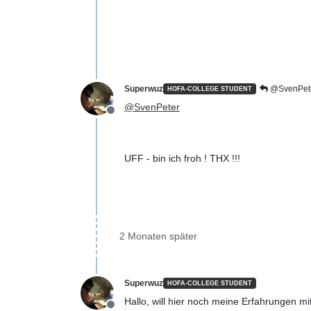
Superwuz
@SvenPet
HOFA-COLLEGE STUDENT
@
SvenPeter
Offline
UFF - bin ich froh ! THX !!!
2 Monaten später
Superwuz
HOFA-COLLEGE STUDENT
Hallo, will hier noch meine Erfahrungen mi