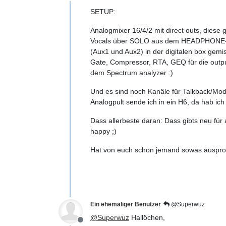
Offline
SETUP:
Analogmixer 16/4/2 mit direct outs, diese
Vocals über SOLO aus dem HEADPHONE-pre
(Aux1 und Aux2) in der digitalen box gemis
Gate, Compressor, RTA, GEQ für die outpu
dem Spectrum analyzer :)
Und es sind noch Kanäle für Talkback/Mode
Analogpult sende ich in ein H6, da hab ic
Dass allerbeste daran: Dass gibts neu für
happy ;)
Hat von euch schon jemand sowas ausprobie
Ein ehemaliger Benutzer
@Superwuz
@
Superwuz
Hallöchen,
Offline