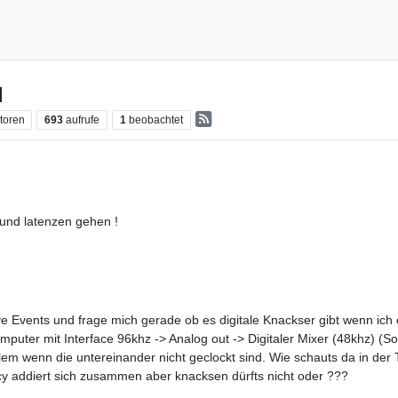
N
toren
693
aufrufe
1
beobachtet
 und latenzen gehen !
ive Events und frage mich gerade ob es digitale Knackser gibt wenn ic
uter mit Interface 96khz -> Analog out -> Digitaler Mixer (48khz) (S
em wenn die untereinander nicht geclockt sind. Wie schauts da in der T
tency addiert sich zusammen aber knacksen dürfts nicht oder ???