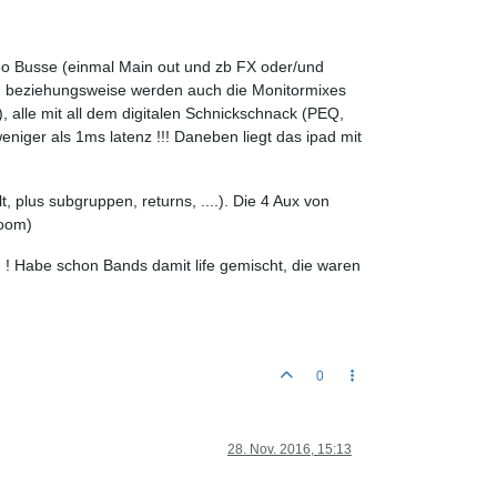
ereo Busse (einmal Main out und zb FX oder/und
 beziehungsweise werden auch die Monitormixes
), alle mit all dem digitalen Schnickschnack (PEQ,
iger als 1ms latenz !!! Daneben liegt das ipad mit
plus subgruppen, returns, ....). Die 4 Aux von
room)
n ! Habe schon Bands damit life gemischt, die waren
0
28. Nov. 2016, 15:13