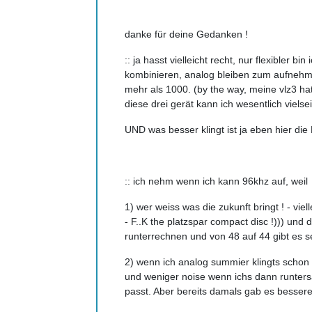
danke für deine Gedanken !
:: ja hasst vielleicht recht, nur flexibler
kombinieren, analog bleiben zum aufnehmen,
mehr als 1000. (by the way, meine vlz3 h
diese drei gerät kann ich wesentlich vielsei
UND was besser klingt ist ja eben hier die F
:: ich nehm wenn ich kann 96khz auf, weil
1) wer weiss was die zukunft bringt ! - vi
- F..K the platzspar compact disc !))) und
runterrechnen und von 48 auf 44 gibt es s
2) wenn ich analog summier klingts schon b
und weniger noise wenn ichs dann runtersamp
passt. Aber bereits damals gab es besse