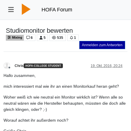
HOFA Forum
Studiomonitor bewerten
6
5
535
1
Mixing
Anmelden zum Antworten
Chris
19. Okt. 2016, 20:24
HOFA-COLLEGE STUDENT
Offline
Hallo zusammen,
mich interessiert mal wie ihr an einen Monitorkauf heran geht?
Woher weiß ich wie neutral ein Monitor wirklich ist? Wenn alle so
neutral wären wie die Hersteller behaupten, müssten die doch alle
gleich klingen, oder? ;-)
Worauf achtet ihr außerdem noch?