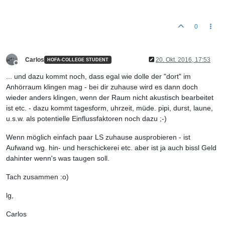
0
Carlos
20. Okt. 2016, 17:53
HOFA-COLLEGE STUDENT
Offline
... und dazu kommt noch, dass egal wie dolle der "dort" im
Anhörraum klingen mag - bei dir zuhause wird es dann doch
wieder anders klingen, wenn der Raum nicht akustisch bearbeitet
ist etc. - dazu kommt tagesform, uhrzeit, müde. pipi, durst, laune,
u.s.w. als potentielle Einflussfaktoren noch dazu ;-)
Wenn möglich einfach paar LS zuhause ausprobieren - ist
Aufwand wg. hin- und herschickerei etc. aber ist ja auch bissl Geld
dahinter wenn's was taugen soll.
Tach zusammen :o)
lg,
Carlos