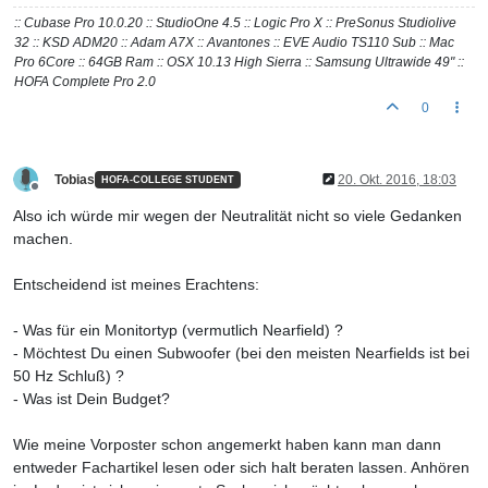
:: Cubase Pro 10.0.20 :: StudioOne 4.5 :: Logic Pro X :: PreSonus Studiolive
32 :: KSD ADM20 :: Adam A7X :: Avantones :: EVE Audio TS110 Sub :: Mac
Pro 6Core :: 64GB Ram :: OSX 10.13 High Sierra :: Samsung Ultrawide 49" ::
HOFA Complete Pro 2.0
0
Tobias
20. Okt. 2016, 18:03
HOFA-COLLEGE STUDENT
Offline
Also ich würde mir wegen der Neutralität nicht so viele Gedanken
machen.
Entscheidend ist meines Erachtens:
- Was für ein Monitortyp (vermutlich Nearfield) ?
- Möchtest Du einen Subwoofer (bei den meisten Nearfields ist bei
50 Hz Schluß) ?
- Was ist Dein Budget?
Wie meine Vorposter schon angemerkt haben kann man dann
entweder Fachartikel lesen oder sich halt beraten lassen. Anhören