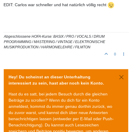
EDIT: Carlos war schneller und hat natürlich völlig recht
Abgeschlossene HOFA-Kurse: BASIX / PRO / VOCALS / DRUM
PROGRAMMING / MASTERING / VINTAGE / ELEKTRONISCHE
MUSIKPRODUKTION / HARMONIELEHRE / FILMTON
0
Hey! Du scheinst an dieser Unterhaltung
interessiert zu sein, hast aber noch kein Konto.
Hast du es satt, bei jedem Besuch durch die gleichen
Beiträge zu scrollen? Wenn du dich für ein Konto
anmeldest, kommst du immer genau dorthin zurück, wo
du zuvor warst, und kannst dich über neue Antworten
benachrichtigen lassen (entweder per E-Mail oder Push-
Benachrichtigung). Du kannst auch Lesezeichen
speichern und Beiträge positiv bewerten, um anderen