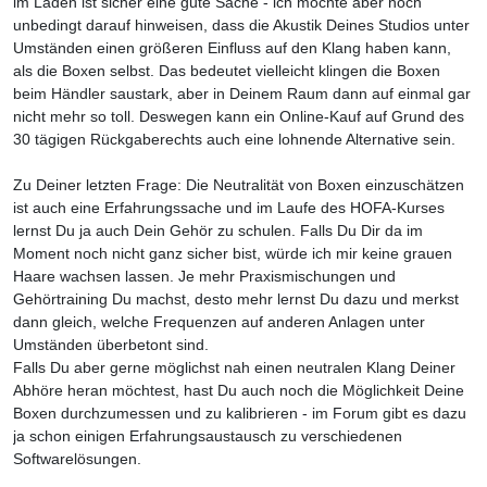
im Laden ist sicher eine gute Sache - ich möchte aber noch
unbedingt darauf hinweisen, dass die Akustik Deines Studios unter
Umständen einen größeren Einfluss auf den Klang haben kann,
als die Boxen selbst. Das bedeutet vielleicht klingen die Boxen
beim Händler saustark, aber in Deinem Raum dann auf einmal gar
nicht mehr so toll. Deswegen kann ein Online-Kauf auf Grund des
30 tägigen Rückgaberechts auch eine lohnende Alternative sein.
Zu Deiner letzten Frage: Die Neutralität von Boxen einzuschätzen
ist auch eine Erfahrungssache und im Laufe des HOFA-Kurses
lernst Du ja auch Dein Gehör zu schulen. Falls Du Dir da im
Moment noch nicht ganz sicher bist, würde ich mir keine grauen
Haare wachsen lassen. Je mehr Praxismischungen und
Gehörtraining Du machst, desto mehr lernst Du dazu und merkst
dann gleich, welche Frequenzen auf anderen Anlagen unter
Umständen überbetont sind.
Falls Du aber gerne möglichst nah einen neutralen Klang Deiner
Abhöre heran möchtest, hast Du auch noch die Möglichkeit Deine
Boxen durchzumessen und zu kalibrieren - im Forum gibt es dazu
ja schon einigen Erfahrungsaustausch zu verschiedenen
Softwarelösungen.