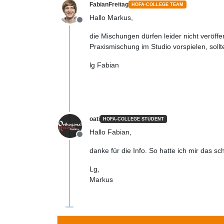
FabianFreitag
HOFA-COLLEGE TEAM
Hallo Markus,
Offline
die Mischungen dürfen leider nicht veröff
Praxismischung im Studio vorspielen, sollt
lg Fabian
oati
HOFA-COLLEGE STUDENT
Hallo Fabian,
Offline
danke für die Info. So hatte ich mir das 
Lg,
Markus