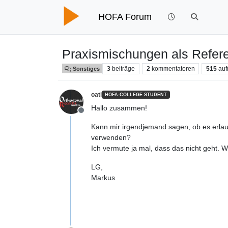
HOFA Forum
Praxismischungen als Refer
3
beiträge
2
kommentatoren
515
auf
Sonstiges
oati
HOFA-COLLEGE STUDENT
Hallo zusammen!
Offline
Kann mir irgendjemand sagen, ob es erlaub
verwenden?
Ich vermute ja mal, dass das nicht geht. 
LG,
Markus