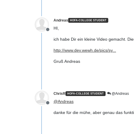
Andreas
HOFA-COLLEGE STUDENT
HI,
Offline
ich habe Dir ein kleine Video gemacht. Die
http://www.dev.wewh.de/pics/sy...
Gruß Andreas
ChrisR
@Andreas
HOFA-COLLEGE STUDENT
@
Andreas
Offline
danke für die mühe, aber genau das funktion