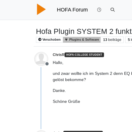
HOFA Forum
Hofa Plugin SYSTEM 2 funktio
13
beiträge
5
Verschoben
Plugins & Software
ChrisR
HOFA-COLLEGE STUDENT
Hallo,
Offline
und zwar wollte ich im System 2 denn EQ 
gelöst bekomme?
Danke.
Schöne Grüße