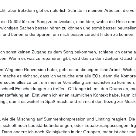
cht, aber trotzdem gibt es natürlich Schritte in meinem Arbeiten, die 
 ein Gefühl für den Song zu entwickeln, eine Idee, wohin die Reise d
 wichtigen Sachen besser hören zu können und somit besser beurteilen
n und benenne die Spuren, um mich besser zurecht finden zu können
ich sonst keinen Zugang zu dem Song bekommen, schiebe ich gerne auc
en. Wenn es was zu reparieren gibt, wird das zu dem Zeitpunkt auch e
Weg eine Rohversion habe, geht es an die eigentliche Arbeit. Wichtig i
ch mache es nicht so, dass ich versuche erst alle EQs, dann die Kompre
 versuche alles zu tun, um meiner Vorstellung am nächsten zu kommen, 
iv schnell Entscheidungen zu treffen. Oft fange ich mit den Drums an, 
iefenstaffelung an. Erst wenn ich einen räumlichen Kontext habe, kann 
 klingt, damit es weiterhin Spaß macht und ich nicht den Bezug zur Musik
h, wie die Mischung auf Summenkompression und Limiting reagiert. Die
en sich oft noch Lautstärkeänderungen, oder Equalizeranpassungen. Ir
Dann ändere ich noch Kleinigkeiten in der Gruppen, mehr ist aber meist