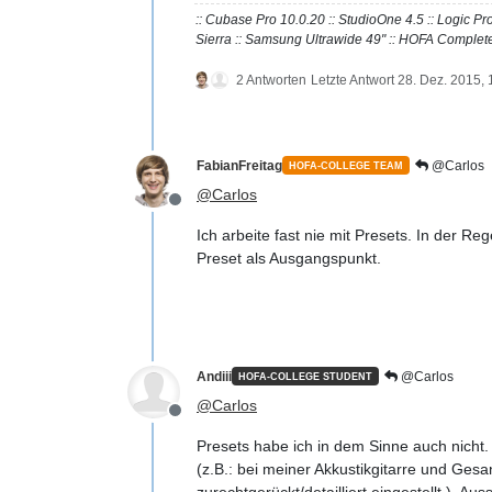
:: Cubase Pro 10.0.20 :: StudioOne 4.5 :: Logic 
Sierra :: Samsung Ultrawide 49" :: HOFA Complete
2 Antworten
Letzte Antwort
28. Dez. 2015, 
FabianFreitag
@Carlos
HOFA-COLLEGE TEAM
@
Carlos
Offline
Ich arbeite fast nie mit Presets. In der R
Preset als Ausgangspunkt.
Andiii
@Carlos
HOFA-COLLEGE STUDENT
@
Carlos
Offline
Presets habe ich in dem Sinne auch nicht
(z.B.: bei meiner Akkustikgitarre und Ges
zurechtgerückt/detailliert eingestellt ). 