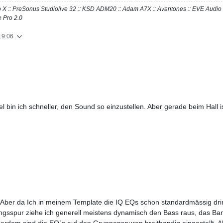
Pro X :: PreSonus Studiolive 32 :: KSD ADM20 :: Adam A7X :: Avantones :: EVE Aud
 Pro 2.0
19:06
egel bin ich schneller, den Sound so einzustellen. Aber gerade beim Hal
. Aber da Ich in meinem Template die IQ EQs schon standardmässig dri
angsspur ziehe ich generell meistens dynamisch den Bass raus, das Band
Ausserdem sind die EQ`s auf den Gruppenspuren breitbandig eingestellt.