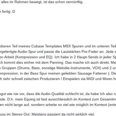
 alles im Rahmen bewegt, ist das schon vernünftig.
fertig :D
m oberen Teil meines Cubase Templates MIDI Spuren und im unteren Teil
rgefertigte Audio-Spur und passe die Lautstärken Pre-Fader an. Jede 
r-Arbeit (Kompression und EQ). Ich habe in 2 Haupt-Sends in jeder Spur
mich kommt dies einher mit dem Panning. Das mache ich auch direkt. M
he Gruppen (Drums, Bass, sonstige Melodie-Instrumente, VOX) und 2 
pression, in der Bass Spur meinen geliebten Sausage Fattener ). Die sch
ch sehr schnell zwischen Produzieren / Einspielen via MIDI und Mixen
sogut wie nie vor, dass die Audio-Qualität schlecht ist, da habe Ich a
le. D.h. mein Equing ist fast ausschliesslich im Kontext zum Gesamtmi
ren nicht lange auf, sondern arbeite so viel wie möglich im Kontext (
s im Stereo Out. Meistens passiert da nicht wirklich viel.