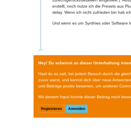
erstellt, noch nutze ich die Presets aus Plu
delay. Wenn ich nicht zufrieden bin hab ich
Und wenn es um Synthies oder Software I
Hey! Du scheinst an dieser Unterhaltung intere
Hast du es satt, bei jedem Besuch durch die glei
zuvor warst, und kannst dich über neue Antworte
und Beiträge positiv bewerten, um anderen Commu
Mit deinem Input könnte dieser Beitrag noch bess
Registrieren
Anmelden