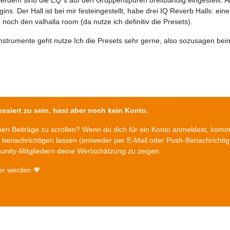
gins. Der Hall ist bei mir festeingestellt, habe drei IQ Reverb Halls: ei
 noch den valhalla room (da nutze ich definitiv die Presets).
nstrumente geht nutze Ich die Presets sehr gerne, also sozusagen be
ssiert zu sein, hast aber noch kein Konto.
chen Beiträge zu scrollen? Wenn du dich für ein Konto anmeldest, kom
n benachrichtigen lassen (entweder per E-Mail oder Push-Benachrichti
nity-Mitgliedern deine Wertschätzung zu zeigen.
er werden 💗