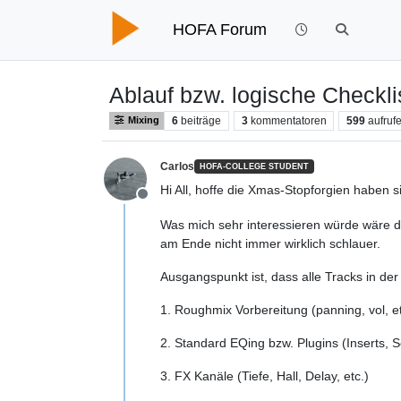
HOFA Forum
Ablauf bzw. logische Checkl
6
beiträge
3
kommentatoren
599
aufruf
Mixing
Carlos
HOFA-COLLEGE STUDENT
Hi All, hoffe die Xmas-Stopforgien habe
Offline
Was mich sehr interessieren würde wäre der
am Ende nicht immer wirklich schlauer.
Ausgangspunkt ist, dass alle Tracks in de
1. Roughmix Vorbereitung (panning, vol, et
2. Standard EQing bzw. Plugins (Inserts, Se
3. FX Kanäle (Tiefe, Hall, Delay, etc.)