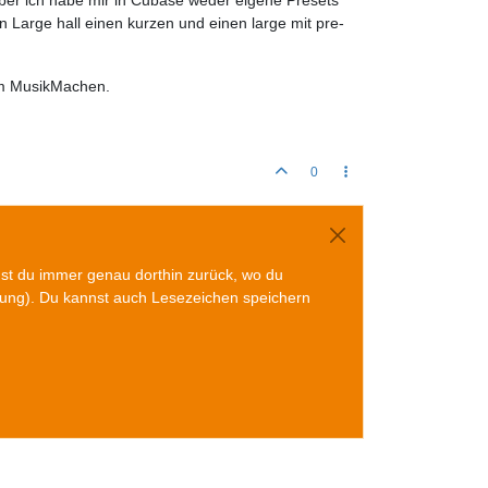
nen Large hall einen kurzen und einen large mit pre-
im MusikMachen.
0
mst du immer genau dorthin zurück, wo du
gung). Du kannst auch Lesezeichen speichern