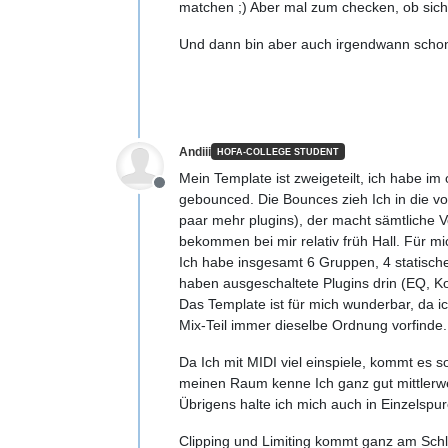
matchen ;) Aber mal zum checken, ob sich
Und dann bin aber auch irgendwann schon 
Andiii
HOFA-COLLEGE STUDENT
Mein Template ist zweigeteilt, ich habe i
Offline
gebounced. Die Bounces zieh Ich in die vo
paar mehr plugins), der macht sämtliche Vo
bekommen bei mir relativ früh Hall. Für 
Ich habe insgesamt 6 Gruppen, 4 statisc
haben ausgeschaltete Plugins drin (EQ, Kom
Das Template ist für mich wunderbar, da i
Mix-Teil immer dieselbe Ordnung vorfinde.
Da Ich mit MIDI viel einspiele, kommt es 
meinen Raum kenne Ich ganz gut mittlerwei
Übrigens halte ich mich auch in Einzelspu
Clipping und Limiting kommt ganz am Schlus