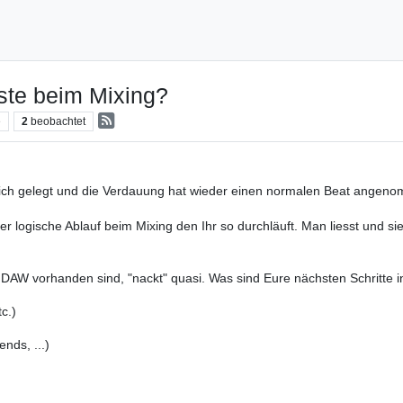
iste beim Mixing?
e
2
beobachtet
n sich gelegt und die Verdauung hat wieder einen normalen Beat ange
 logische Ablauf beim Mixing den Ihr so durchläuft. Man liesst und sie
r DAW vorhanden sind, "nackt" quasi. Was sind Eure nächsten Schritte 
c.)
nds, ...)