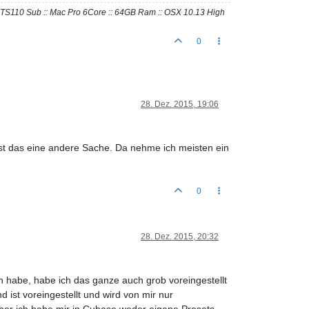
io TS110 Sub :: Mac Pro 6Core :: 64GB Ram :: OSX 10.13 High
0
28. Dez. 2015, 19:06
l ist das eine andere Sache. Da nehme ich meisten ein
0
28. Dez. 2015, 20:32
n habe, habe ich das ganze auch grob voreingestellt
 ist voreingestellt und wird von mir nur
 Aber ich habe mir in Cubase weder eigene Presets