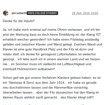
jan.sabarth
28. Aug. 2018, 23:03
HOFA-COLLEGE STUDENT
Offline
Danke für die Inputs!!
Ja, ich habe mich erstmal auf meine Ohren verlassen, und ich bin
jetzt der Meinung dass es doch keine Einbildung ist: der Klang IST
erheblich weicher geworden!! Ich habe einen Filzbelag anständig
gefaltet und zwischen Klavier und Wand gelegt. Zwichen Wand und
Klavier ist eine gute Handbreit Platz und der Filz ist dünn und
relativ steif, ich denke für genügend Luftzirkulation ist weiterhin
gesorgt... ich lebe auch ich in einem warmen Land und wir heizen
nie... im Sommer muss ich vielleicht mit Luftfeuchtigkeit und
eventuell Holzwürmern aufpassen!!
Schon geil wie gut unsere Vorfahren Klaviere gebaut haben: es ist
ein 'Steinway & Sons' aus dem Jahr 1914... ich habe es gerade
neu durchstimmen lassen und die Hämmerfilze vorsichtig
überarbeiten lassen... aber der Filz dazwischen hat den Klang im
kleinen Raum wirklich sanft gemacht... das Klavier klingt toll!!!