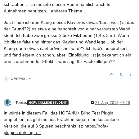
schrauben... ich möchte diesen Raum nämlich auch für
Aufnahmen benutzen... anderes Thema...
Jetzt finde ich den Klang dieses Klavieres etwas 'hart', weil (ist das
der Grund??) es etwa eine handbreit von einer verputzten Wand
steht. Ich habe zwei grosse Stücke Filzboden (1,4 x 3 m). Wenn
ich diese falte und hinter das Klavier und Wand lege... ob der
Klang dann etwas sanfter/weicher wird?? Ich hab's ausprobiert
und fand eigentlich schon, aber "Einbildung" ist ja bekanntlich ein
ernstzunehmender Effekt... was sagt Ihr Fachkollegen??
0
1 Antwort
Tobias
27. Aug. 2018, 08:26
HOFA-COLLEGE STUDENT
Offline
In würde in diesem Fall das HOFA 4U+ Blind Test Plugin
empfehlen, es gibt meines Erachten sogar eine kostenlose
Version, die auf 3 Spuren beschränkt ist:
https://hofa-
plugins.de/plugin...