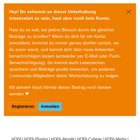
Hey! Du scheinst an dieser Unterhaltung
interessiert zu sein, hast aber noch kein Konto.
Hast du es satt, bei jedem Besuch durch die gleichen
Beiträge zu scrollen? Wenn du dich für ein Konto
anmeldest, kommst du immer genau dorthin zurück, wo
du zuvor warst, und kannst dich über neue Antworten
benachrichtigen lassen (entweder per E-Mail oder Push-
Benachrichtigung). Du kannst auch Lesezeichen
speichern und Beiträge positiv bewerten, um anderen
Community-Mitgliedern deine Wertschätzung zu zeigen.
Mit deinem Input könnte dieser Beitrag noch besser
werden 💗
Registrieren
Anmelden
HOFA
|
HOFA-Plugins
|
HOFA-Akustik
|
HOFA-College
|
HOFA-Media
|