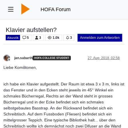
HOFA Forum
Klavier aufstellen?
5
3
1.0k
3
Anmelden zum Antworten
Akustik
jan.sabarth
27. Aug. 2018, 02:58
HOFA-COLLEGE STUDENT
Offline
Liebe Komilitonen,
ich habe ein Klavier aufgestellt. Der Raum ist etwa 3 x 3 m, links ist
das Fenster und in den Ecken steht jeweils im 45° Winkel ein
schmales Bücherregal, Rechts an der Wand steht in grosses
Bücherregal und in der Ecke befindet sich ein schmales
selbstgebautes Basstrap. An der Rückwand befindet sich ein
Schreibtisch. Auf dem Fussboden (Fliesen) befindet sich ein
mittelgrosser Teppich. Eine typische Bibliothek halt... über den
Schreibtisch wollte ich demnächst noch zwei Difuser an die Wand