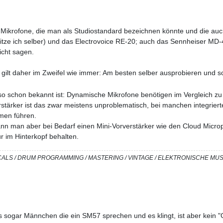
ikrofone, die man als Studiostandard bezeichnen könnte und die auch
tze ich selber) und das Electrovoice RE-20; auch das Sennheiser MD-4
icht sagen.
 gilt daher im Zweifel wie immer: Am besten selber ausprobieren und
ieso schon bekannt ist: Dynamische Mikrofone benötigen im Vergleich 
stärker ist das zwar meistens unproblematisch, bei manchen integriert
men führen.
 kann man aber bei Bedarf einen Mini-Vorverstärker wie den Cloud Micro
 im Hinterkopf behalten.
/ VOCALS / DRUM PROGRAMMING / MASTERING / VINTAGE / ELEKTRONISCHE M
es sogar Männchen die ein SM57 sprechen und es klingt, ist aber kein "