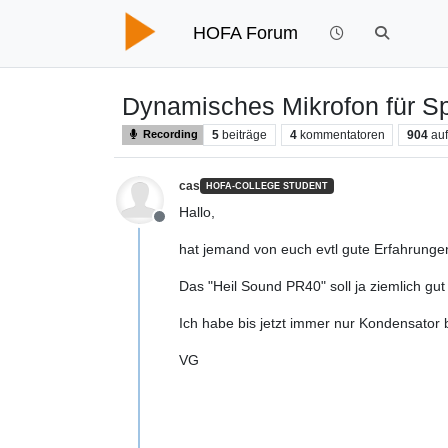
HOFA Forum
​Dynamisches Mikrofon für 
5
beiträge
4
kommentatoren
904
auf
Recording
cas
HOFA-COLLEGE STUDENT
Hallo,
Offline
hat jemand von euch evtl gute Erfahrung
Das "Heil Sound PR40" soll ja ziemlich gut
Ich habe bis jetzt immer nur Kondensator b
VG