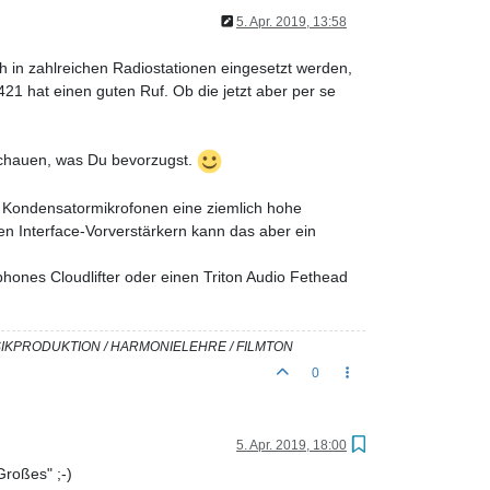
5. Apr. 2019, 13:58
 in zahlreichen Radiostationen eingesetzt werden,
21 hat einen guten Ruf. Ob die jetzt aber per se
 schauen, was Du bevorzugst.
zu Kondensatormikrofonen eine ziemlich hohe
en Interface-Vorverstärkern kann das aber ein
phones Cloudlifter oder einen Triton Audio Fethead
USIKPRODUKTION / HARMONIELEHRE / FILMTON
0
5. Apr. 2019, 18:00
Großes" ;-)