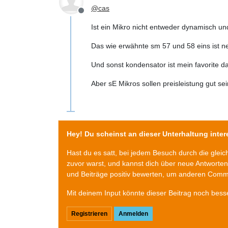
@
cas
Offline
Ist ein Mikro nicht entweder dynamisch u
Das wie erwähnte sm 57 und 58 eins ist ne
Und sonst kondensator ist mein favorite d
Aber sE Mikros sollen preisleistung gut se
Hey! Du scheinst an dieser Unterhaltung intere
Hast du es satt, bei jedem Besuch durch die glei
zuvor warst, und kannst dich über neue Antworte
und Beiträge positiv bewerten, um anderen Commu
Mit deinem Input könnte dieser Beitrag noch bess
Registrieren
Anmelden