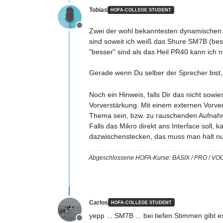
Tobias
HOFA-COLLEGE STUDENT
Offline
Zwei der wohl bekanntesten dynamischen M
sind soweit ich weiß das Shure SM7B (besi
"besser" sind als das Heil PR40 kann ich n
Gerade wenn Du selber der Sprecher bist,
Noch ein Hinweis, falls Dir das nicht sow
Vorverstärkung. Mit einem externen Vorver
Thema sein, bzw. zu rauschenden Aufnah
Falls das Mikro direkt ans Interface soll,
dazwischenstecken, das muss man halt nur
Abgeschlossene HOFA-Kurse: BASIX / PRO 
Carlos
HOFA-COLLEGE STUDENT
yepp ... SM7B ... bei tiefen Stimmen gibt 
Offline