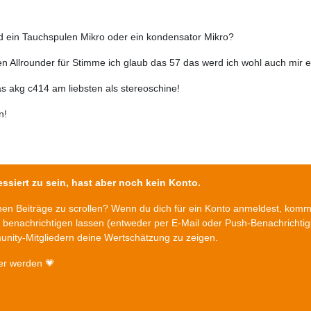
nd ein Tauchspulen Mikro oder ein kondensator Mikro?
n Allrounder für Stimme ich glaub das 57 das werd ich wohl auch mir e
as akg c414 am liebsten als stereoschine!
in!
ssiert zu sein, hast aber noch kein Konto.
chen Beiträge zu scrollen? Wenn du dich für ein Konto anmeldest, kom
n benachrichtigen lassen (entweder per E-Mail oder Push-Benachrichti
nity-Mitgliedern deine Wertschätzung zu zeigen.
er werden 💗