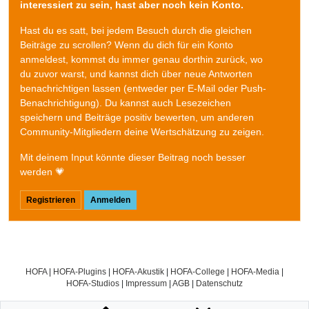
interessiert zu sein, hast aber noch kein Konto.
Hast du es satt, bei jedem Besuch durch die gleichen
Beiträge zu scrollen? Wenn du dich für ein Konto
anmeldest, kommst du immer genau dorthin zurück, wo
du zuvor warst, und kannst dich über neue Antworten
benachrichtigen lassen (entweder per E-Mail oder Push-
Benachrichtigung). Du kannst auch Lesezeichen
speichern und Beiträge positiv bewerten, um anderen
Community-Mitgliedern deine Wertschätzung zu zeigen.
Mit deinem Input könnte dieser Beitrag noch besser
werden 💗
Registrieren
Anmelden
HOFA
|
HOFA-Plugins
|
HOFA-Akustik
|
HOFA-College
|
HOFA-Media
|
HOFA-Studios
|
Impressum
|
AGB
|
Datenschutz