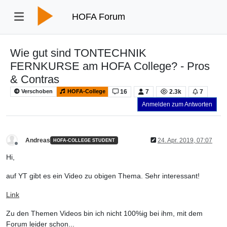
HOFA Forum
Wie gut sind TONTECHNIK
FERNKURSE am HOFA College? - Pros
& Contras
16
7
2.3k
7
Verschoben
HOFA-College
Anmelden zum Antworten
Andreas
24. Apr. 2019, 07:07
HOFA-COLLEGE STUDENT
Offline
Hi,
auf YT gibt es ein Video zu obigen Thema. Sehr interessant!
Link
Zu den Themen Videos bin ich nicht 100%ig bei ihm, mit dem
Forum leider schon...