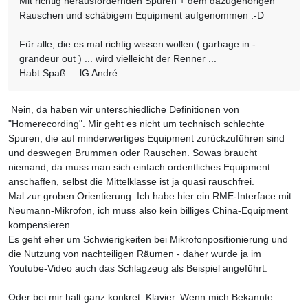
Mit richtig herausfordernden Spuren + dem dazugehörigen
Rauschen und schäbigem Equipment aufgenommen :-D
Für alle, die es mal richtig wissen wollen ( garbage in -
grandeur out ) ... wird vielleicht der Renner ...
Habt Spaß ... lG André
Nein, da haben wir unterschiedliche Definitionen von
"Homerecording". Mir geht es nicht um technisch schlechte
Spuren, die auf minderwertiges Equipment zurückzuführen sind
und deswegen Brummen oder Rauschen. Sowas braucht
niemand, da muss man sich einfach ordentliches Equipment
anschaffen, selbst die Mittelklasse ist ja quasi rauschfrei.
Mal zur groben Orientierung: Ich habe hier ein RME-Interface mit
Neumann-Mikrofon, ich muss also kein billiges China-Equipment
kompensieren.
Es geht eher um Schwierigkeiten bei Mikrofonpositionierung und
die Nutzung von nachteiligen Räumen - daher wurde ja im
Youtube-Video auch das Schlagzeug als Beispiel angeführt.
Oder bei mir halt ganz konkret: Klavier. Wenn mich Bekannte