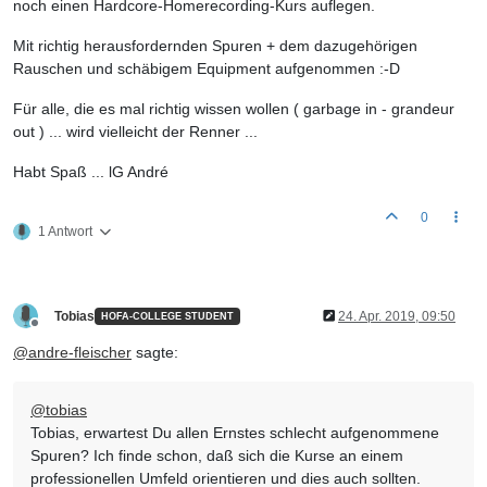
noch einen Hardcore-Homerecording-Kurs auflegen.
Mit richtig herausfordernden Spuren + dem dazugehörigen
Rauschen und schäbigem Equipment aufgenommen :-D
Für alle, die es mal richtig wissen wollen ( garbage in - grandeur
out ) ... wird vielleicht der Renner ...
Habt Spaß ... lG André
0
1 Antwort
Tobias
24. Apr. 2019, 09:50
HOFA-COLLEGE STUDENT
Offline
@
andre-fleischer
sagte:
@
tobias
Tobias, erwartest Du allen Ernstes schlecht aufgenommene
Spuren? Ich finde schon, daß sich die Kurse an einem
professionellen Umfeld orientieren und dies auch sollten.