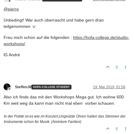
Offline
@
pierre
Unbedingt! War auch überrascht und habe gern dran
teilgenommen :v:
Freu mich schon auf die folgenden :
https://hofa-college.de/studio-
workshops/
lG André
0
Steffen.W
19. Mai 2019, 01:58
HOFA-COLLEGE STUDENT
Offline
Also ich finde das mit den Workshops Mega gut. Ich wohne 600
Km weit weg da kann man nicht mal eben vorbei schauen.
In der Politik ist es wie im Konzert,Ungeübte Ohren halten das Stimmen der
Instrumente schon für Musik. (Amintore Fanfani)
0