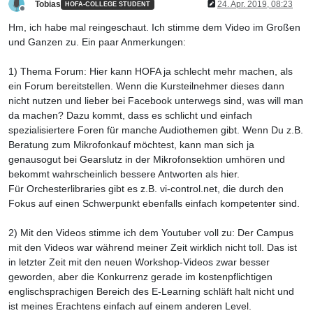
Tobias
24. Apr. 2019, 08:23
HOFA-COLLEGE STUDENT
Offline
Hm, ich habe mal reingeschaut. Ich stimme dem Video im Großen
und Ganzen zu. Ein paar Anmerkungen:
1) Thema Forum: Hier kann HOFA ja schlecht mehr machen, als
ein Forum bereitstellen. Wenn die Kursteilnehmer dieses dann
nicht nutzen und lieber bei Facebook unterwegs sind, was will man
da machen? Dazu kommt, dass es schlicht und einfach
spezialisiertere Foren für manche Audiothemen gibt. Wenn Du z.B.
Beratung zum Mikrofonkauf möchtest, kann man sich ja
genausogut bei Gearslutz in der Mikrofonsektion umhören und
bekommt wahrscheinlich bessere Antworten als hier.
Für Orchesterlibraries gibt es z.B. vi-control.net, die durch den
Fokus auf einen Schwerpunkt ebenfalls einfach kompetenter sind.
2) Mit den Videos stimme ich dem Youtuber voll zu: Der Campus
mit den Videos war während meiner Zeit wirklich nicht toll. Das ist
in letzter Zeit mit den neuen Workshop-Videos zwar besser
geworden, aber die Konkurrenz gerade im kostenpflichtigen
englischsprachigen Bereich des E-Learning schläft halt nicht und
ist meines Erachtens einfach auf einem anderen Level.