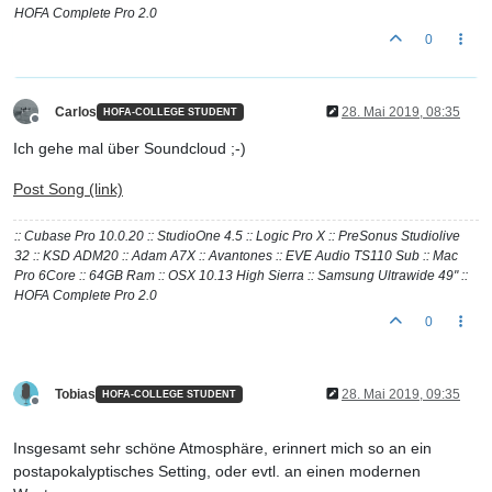
HOFA Complete Pro 2.0
0
Carlos
28. Mai 2019, 08:35
HOFA-COLLEGE STUDENT
Offline
Ich gehe mal über Soundcloud ;-)
Post Song (link)
:: Cubase Pro 10.0.20 :: StudioOne 4.5 :: Logic Pro X :: PreSonus Studiolive
32 :: KSD ADM20 :: Adam A7X :: Avantones :: EVE Audio TS110 Sub :: Mac
Pro 6Core :: 64GB Ram :: OSX 10.13 High Sierra :: Samsung Ultrawide 49" ::
HOFA Complete Pro 2.0
0
Tobias
28. Mai 2019, 09:35
HOFA-COLLEGE STUDENT
Offline
Insgesamt sehr schöne Atmosphäre, erinnert mich so an ein
postapokalyptisches Setting, oder evtl. an einen modernen