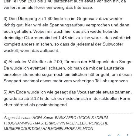
Der Teil von 1:00 bis 1:40 plätschert auch etwas vor sich hin, da
verliert man als Hörer ein wenig das Interesse.
3) Den Übergang zu 1:40 finde ich im Gegensatz dazu wieder
richtig gut, hier wird ein Spannungsaufbau versprochen und dann
auch gehalten. Wobei mir auch hier das sich wiederholende
dreinotige Gitarrenmotiv bei 1:46 viel zu leise wäre - das würde ich
komplett anders mischen, so dass da jedesmal der Subwoofer
wackelt, wenn das auftaucht.
4) Absoluter Volltreffer ab 2:00, für mich der Höhepunkt des Songs.
Da würde ich eventuell schauen, ob man da mit der Lautstärke
einzelner Elemente sogar noch ein bißchen höher geht, um diesen
Songpart nochmal etwas mehr vom vorherigen Teil abzugrenzen.
5) Am Ende würde ich wie gesagt das Vocalsample etwas zähmen,
gerade so ab 3:12 finde ich es mixtechnisch in der aktuellen Form
eher störend als gewinnbringend.
Abgeschlossene HOFA-Kurse: BASIX / PRO / VOCALS / DRUM
PROGRAMMING / MASTERING / VINTAGE / ELEKTRONISCHE
MUSIKPRODUKTION / HARMONIELEHRE / FILMTON