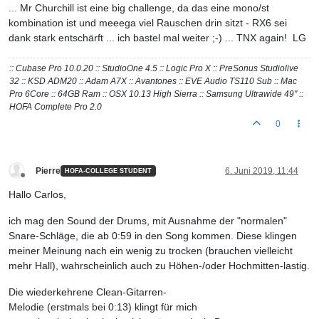
... Mr Churchill ist eine big challenge, da das eine mono/st
kombination ist und meeega viel Rauschen drin sitzt - RX6 sei
dank stark entschärft ... ich bastel mal weiter ;-) ... TNX again! LG
:: Cubase Pro 10.0.20 :: StudioOne 4.5 :: Logic Pro X :: PreSonus Studiolive
32 :: KSD ADM20 :: Adam A7X :: Avantones :: EVE Audio TS110 Sub :: Mac
Pro 6Core :: 64GB Ram :: OSX 10.13 High Sierra :: Samsung Ultrawide 49" ::
HOFA Complete Pro 2.0
0
Pierre
6. Juni 2019, 11:44
HOFA-COLLEGE STUDENT
Offline
Hallo Carlos,
ich mag den Sound der Drums, mit Ausnahme der "normalen"
Snare-Schläge, die ab 0:59 in den Song kommen. Diese klingen
meiner Meinung nach ein wenig zu trocken (brauchen vielleicht
mehr Hall), wahrscheinlich auch zu Höhen-/oder Hochmitten-lastig.
Die wiederkehrene Clean-Gitarren-
Melodie (erstmals bei 0:13) klingt für mich