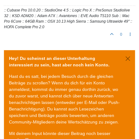
:: Cubase Pro 10.0.20 :: StudioOne 4.5 :: Logic Pro X :: PreSonus Studiolive
32 :: KSD ADM20 :: Adam A7X :: Avantones :: EVE Audio TS110 Sub :: Mac
Pro 6Core :: 64GB Ram :: OSX 10.13 High Sierra :: Samsung Ultrawide 49" ::
HOFA Complete Pro 2.0
0
Hey! Du scheinst an dieser Unterhaltung
interessiert zu sein, hast aber noch kein Konto.
Hast du es satt, bei jedem Besuch durch die gleichen
Beiträge zu scrollen? Wenn du dich für ein Konto
anmeldest, kommst du immer genau dorthin zurück, wo
du zuvor warst, und kannst dich über neue Antworten
benachrichtigen lassen (entweder per E-Mail oder Push-
Benachrichtigung). Du kannst auch Lesezeichen
speichern und Beiträge positiv bewerten, um anderen
Community-Mitgliedern deine Wertschätzung zu zeigen.
Mit deinem Input könnte dieser Beitrag noch besser