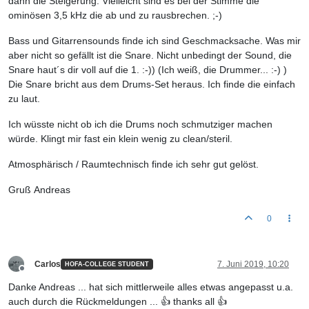
dann die Steigerung. Vielleicht sind es bei der Stimme die
ominösen 3,5 kHz die ab und zu rausbrechen. ;-)
Bass und Gitarrensounds finde ich sind Geschmacksache. Was mir
aber nicht so gefällt ist die Snare. Nicht unbedingt der Sound, die
Snare haut´s dir voll auf die 1. :-)) (Ich weiß, die Drummer... :-) )
Die Snare bricht aus dem Drums-Set heraus. Ich finde die einfach
zu laut.
Ich wüsste nicht ob ich die Drums noch schmutziger machen
würde. Klingt mir fast ein klein wenig zu clean/steril.
Atmosphärisch / Raumtechnisch finde ich sehr gut gelöst.
Gruß Andreas
0
Carlos
7. Juni 2019, 10:20
HOFA-COLLEGE STUDENT
Offline
Danke Andreas ... hat sich mittlerweile alles etwas angepasst u.a.
auch durch die Rückmeldungen ... 👍 thanks all 👍