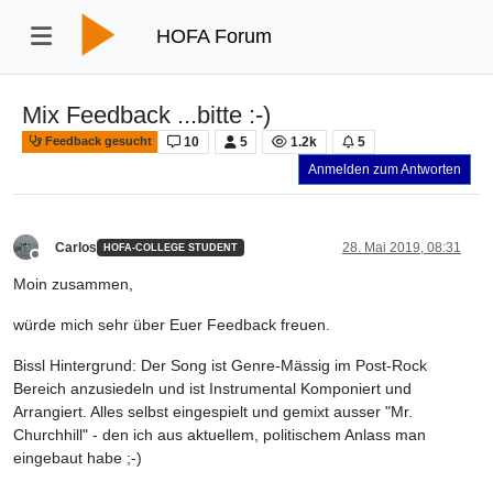
HOFA Forum
Mix Feedback ...bitte :-)
10
5
1.2k
5
Feedback gesucht
Anmelden zum Antworten
Carlos
28. Mai 2019, 08:31
HOFA-COLLEGE STUDENT
Offline
Moin zusammen,
würde mich sehr über Euer Feedback freuen.
Bissl Hintergrund: Der Song ist Genre-Mässig im Post-Rock
Bereich anzusiedeln und ist Instrumental Komponiert und
Arrangiert. Alles selbst eingespielt und gemixt ausser "Mr.
Churchhill" - den ich aus aktuellem, politischem Anlass man
eingebaut habe ;-)