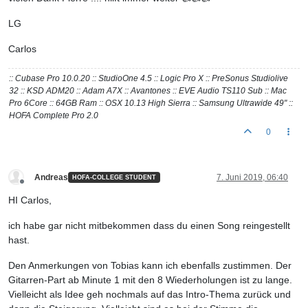
LG
Carlos
:: Cubase Pro 10.0.20 :: StudioOne 4.5 :: Logic Pro X :: PreSonus Studiolive
32 :: KSD ADM20 :: Adam A7X :: Avantones :: EVE Audio TS110 Sub :: Mac
Pro 6Core :: 64GB Ram :: OSX 10.13 High Sierra :: Samsung Ultrawide 49" ::
HOFA Complete Pro 2.0
0
Andreas
7. Juni 2019, 06:40
HOFA-COLLEGE STUDENT
Offline
HI Carlos,
ich habe gar nicht mitbekommen dass du einen Song reingestellt
hast.
Den Anmerkungen von Tobias kann ich ebenfalls zustimmen. Der
Gitarren-Part ab Minute 1 mit den 8 Wiederholungen ist zu lange.
Vielleicht als Idee geh nochmals auf das Intro-Thema zurück und