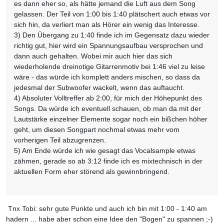
es dann eher so, als hätte jemand die Luft aus dem Song
gelassen. Der Teil von 1:00 bis 1:40 plätschert auch etwas vor
sich hin, da verliert man als Hörer ein wenig das Interesse.
3) Den Übergang zu 1:40 finde ich im Gegensatz dazu wieder
richtig gut, hier wird ein Spannungsaufbau versprochen und
dann auch gehalten. Wobei mir auch hier das sich
wiederholende dreinotige Gitarrenmotiv bei 1:46 viel zu leise
wäre - das würde ich komplett anders mischen, so dass da
jedesmal der Subwoofer wackelt, wenn das auftaucht.
4) Absoluter Volltreffer ab 2:00, für mich der Höhepunkt des
Songs. Da würde ich eventuell schauen, ob man da mit der
Lautstärke einzelner Elemente sogar noch ein bißchen höher
geht, um diesen Songpart nochmal etwas mehr vom
vorherigen Teil abzugrenzen.
5) Am Ende würde ich wie gesagt das Vocalsample etwas
zähmen, gerade so ab 3:12 finde ich es mixtechnisch in der
aktuellen Form eher störend als gewinnbringend.
Tnx Tobi: sehr gute Punkte und auch ich bin mit 1:00 - 1:40 am
hadern ... habe aber schon eine Idee den "Bogen" zu spannen ;-)