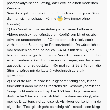
postapokalyptisches Setting, oder evtl. an einen modernen
Western.
Soweit so gut, aber wie immer hätte ich noch ein paar Dinge,
die man sich anschauen könnte
(wie immer ohne
Gewähr):
1) Das Vocal Sample am Anfang ist auf einer kalibrierten
Abhöre noch ok, auf günstigeren Kopfhörern klingt es aber
teilweise unangenehm, auf Grund der doch relativ stark
vorhandenen Betonung im Präsenzbereich. Da würde ich bei
mal schauen ob man da bei ca. 3-4 KHz mit dem EQ ein
bißchen was wegnehmen kann. Vor allem würde ich da aber
einen Limiter/starken Kompressor drauflegen, um das etwas
ausgeglichener zu gestalten. Hör mal von 2:35-2:45 rein, die
Stimme würde mir da lautstärketechnisch zu stark
schwanken.
2) Die erste Minute finde ich insgesamt richtig cool, leider
funktioniert dann meines Erachtens die Gesamtdynamik des
Songs nicht mehr so richtig. Bei 0:58 hast Du ja diese erst
rhytmische Gitarre auf den Achteln, die dann ausklingt, aber
meines Erachtens viel zu leise ist. Als Hörer denke ich mir da
eigentlich:"Fett, gleich geht es richtig ab" - stattdessen klingt