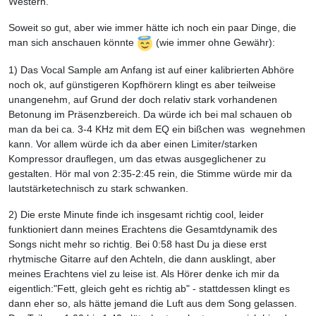
Western.
Soweit so gut, aber wie immer hätte ich noch ein paar Dinge, die
man sich anschauen könnte
(wie immer ohne Gewähr):
1) Das Vocal Sample am Anfang ist auf einer kalibrierten Abhöre
noch ok, auf günstigeren Kopfhörern klingt es aber teilweise
unangenehm, auf Grund der doch relativ stark vorhandenen
Betonung im Präsenzbereich. Da würde ich bei mal schauen ob
man da bei ca. 3-4 KHz mit dem EQ ein bißchen was wegnehmen
kann. Vor allem würde ich da aber einen Limiter/starken
Kompressor drauflegen, um das etwas ausgeglichener zu
gestalten. Hör mal von 2:35-2:45 rein, die Stimme würde mir da
lautstärketechnisch zu stark schwanken.
2) Die erste Minute finde ich insgesamt richtig cool, leider
funktioniert dann meines Erachtens die Gesamtdynamik des
Songs nicht mehr so richtig. Bei 0:58 hast Du ja diese erst
rhytmische Gitarre auf den Achteln, die dann ausklingt, aber
meines Erachtens viel zu leise ist. Als Hörer denke ich mir da
eigentlich:"Fett, gleich geht es richtig ab" - stattdessen klingt es
dann eher so, als hätte jemand die Luft aus dem Song gelassen.