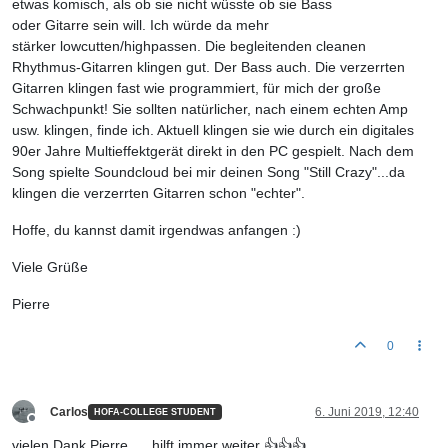
etwas komisch, als ob sie nicht wüsste ob sie Bass
oder Gitarre sein will. Ich würde da mehr
stärker lowcutten/highpassen. Die begleitenden cleanen
Rhythmus-Gitarren klingen gut. Der Bass auch. Die verzerrten
Gitarren klingen fast wie programmiert, für mich der große
Schwachpunkt! Sie sollten natürlicher, nach einem echten Amp
usw. klingen, finde ich. Aktuell klingen sie wie durch ein digitales
90er Jahre Multieffektgerät direkt in den PC gespielt. Nach dem
Song spielte Soundcloud bei mir deinen Song "Still Crazy"...da
klingen die verzerrten Gitarren schon "echter".
Hoffe, du kannst damit irgendwas anfangen :)
Viele Grüße
Pierre
0
Carlos
6. Juni 2019, 12:40
HOFA-COLLEGE STUDENT
Offline
vielen Dank Pierre .... hilft immer weiter 👍👍👍