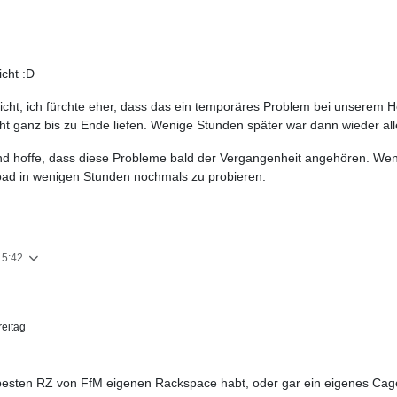
cht :D
cht, ich fürchte eher, dass das ein temporäres Problem bei unserem H
ht ganz bis zu Ende liefen. Wenige Stunden später war dann wieder all
und hoffe, dass diese Probleme bald der Vergangenheit angehören. Wen
oad in wenigen Stunden nochmals zu probieren.
15:42
eitag
m besten RZ von FfM eigenen Rackspace habt, oder gar ein eigenes Cag