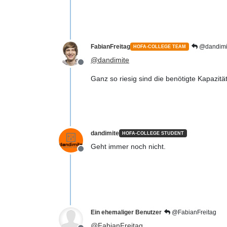
FabianFreitag
@dandimi
HOFA-COLLEGE TEAM
@
dandimite
Offline
Ganz so riesig sind die benötigte Kapazitä
dandimite
HOFA-COLLEGE STUDENT
Geht immer noch nicht.
Offline
Ein ehemaliger Benutzer
@FabianFreitag
@
FabianFreitag