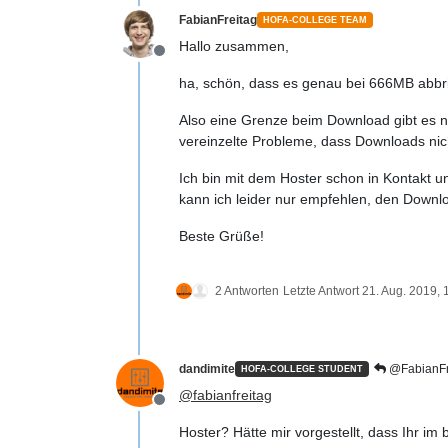
FabianFreitag
HOFA-COLLEGE TEAM
Hallo zusammen,
Offline
ha, schön, dass es genau bei 666MB abbri
Also eine Grenze beim Download gibt es ni
vereinzelte Probleme, dass Downloads nic
Ich bin mit dem Hoster schon in Kontakt 
kann ich leider nur empfehlen, den Downl
Beste Grüße!
2 Antworten
Letzte Antwort
21. Aug. 2019, 
dandimite
@FabianFr
HOFA-COLLEGE STUDENT
@
fabianfreitag
Offline
Hoster? Hätte mir vorgestellt, dass Ihr i