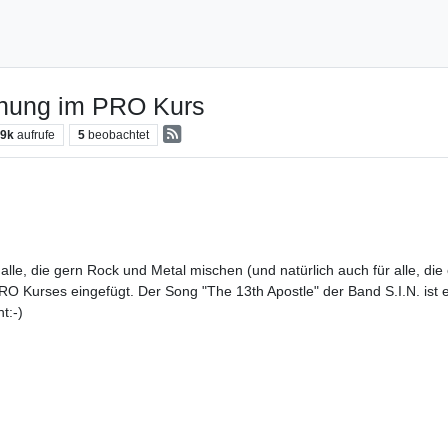
chung im PRO Kurs
.9k
aufrufe
5
beobachtet
alle, die gern Rock und Metal mischen (und natürlich auch für alle, di
RO Kurses eingefügt. Der Song "The 13th Apostle" der Band S.I.N. ist 
t:-)