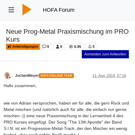
HOFA Forum
Neue Prog-Metal Praxismischung im PRO
Kurs
9
6
6.9k
5
Ankündigungen
Anmelden zum Antworten
JochenWeyer
21. Aug. 2019, 07:16
HOFA-COLLEGE TEAM
Offline
Hallo zusammen,
wie von Adrian versprochen, haben wir für alle, die gern Rock und
Metal mischen (und natürlich auch für alle, die einfach nur gerne
mischen:-)) eine neue Praxismischung in der Lerneinheit 4 des
PRO Kurses eingefügt. Der Song "The 13th Apostle" der Band
S.I.N. ist ein Progressive-Metal-Track, der den Mischer ein wenig
fordert, aber auch richtig Spaß macht:-)