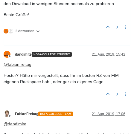
den Download in wenigen Stunden nochmals zu probieren.
Beste Grüße!
0
2 Antworten
dandimite
21. Aug. 2019, 15:42
HOFA-COLLEGE STUDENT
Offline
@
fabianfreitag
Hoster? Hätte mir vorgestellt, dass Ihr im besten RZ von FfM
eigenen Rackspace habt, oder gar ein eigenes Cage.
0
FabianFreitag
21. Aug. 2019, 17:06
HOFA-COLLEGE TEAM
Offline
@
dandimite