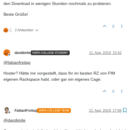
den Download in wenigen Stunden nochmals zu probieren.
Beste Grüße!
0
2 Antworten
dandimite
21. Aug. 2019, 15:42
HOFA-COLLEGE STUDENT
Offline
@
fabianfreitag
Hoster? Hätte mir vorgestellt, dass Ihr im besten RZ von FfM
eigenen Rackspace habt, oder gar ein eigenes Cage.
0
FabianFreitag
21. Aug. 2019, 17:06
HOFA-COLLEGE TEAM
Offline
@
dandimite