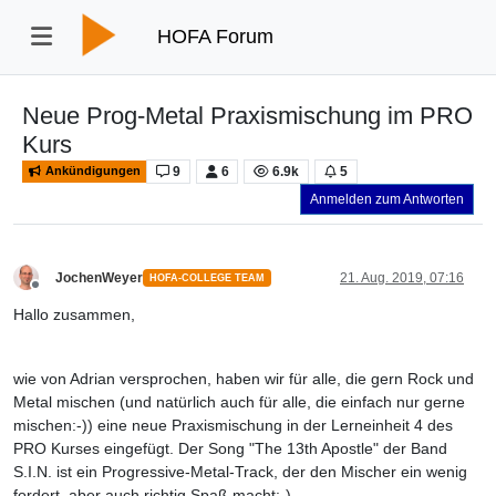
HOFA Forum
Neue Prog-Metal Praxismischung im PRO
Kurs
9
6
6.9k
5
Ankündigungen
Anmelden zum Antworten
JochenWeyer
21. Aug. 2019, 07:16
HOFA-COLLEGE TEAM
Offline
Hallo zusammen,
wie von Adrian versprochen, haben wir für alle, die gern Rock und
Metal mischen (und natürlich auch für alle, die einfach nur gerne
mischen:-)) eine neue Praxismischung in der Lerneinheit 4 des
PRO Kurses eingefügt. Der Song "The 13th Apostle" der Band
S.I.N. ist ein Progressive-Metal-Track, der den Mischer ein wenig
fordert, aber auch richtig Spaß macht:-)