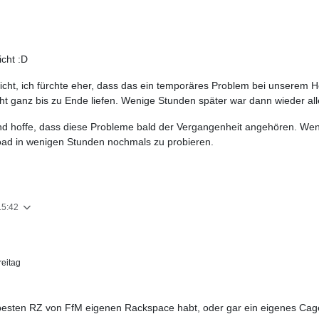
cht :D
cht, ich fürchte eher, dass das ein temporäres Problem bei unserem H
ht ganz bis zu Ende liefen. Wenige Stunden später war dann wieder all
und hoffe, dass diese Probleme bald der Vergangenheit angehören. Wen
oad in wenigen Stunden nochmals zu probieren.
15:42
eitag
m besten RZ von FfM eigenen Rackspace habt, oder gar ein eigenes Cag