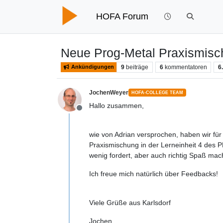
HOFA Forum
Neue Prog-Metal Praxismis
9
beiträge
6
kommentatoren
6
Ankündigungen
JochenWeyer
HOFA-COLLEGE TEAM
Hallo zusammen,
Offline
wie von Adrian versprochen, haben wir für 
Praxismischung in der Lerneinheit 4 des P
wenig fordert, aber auch richtig Spaß mach
Ich freue mich natürlich über Feedbacks!
Viele Grüße aus Karlsdorf
Jochen