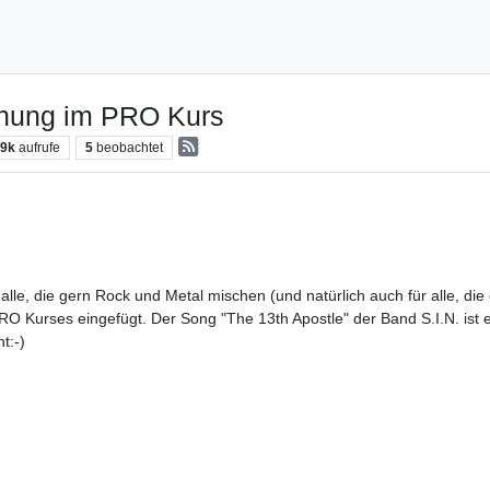
chung im PRO Kurs
.9k
aufrufe
5
beobachtet
alle, die gern Rock und Metal mischen (und natürlich auch für alle, di
RO Kurses eingefügt. Der Song "The 13th Apostle" der Band S.I.N. ist 
t:-)