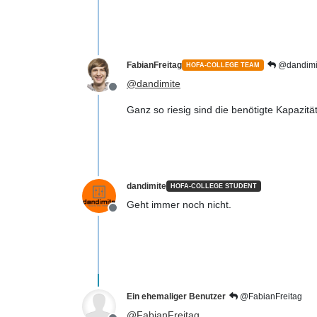
FabianFreitag
@dandimi
HOFA-COLLEGE TEAM
@
dandimite
Offline
Ganz so riesig sind die benötigte Kapazitä
dandimite
HOFA-COLLEGE STUDENT
Geht immer noch nicht.
Offline
Ein ehemaliger Benutzer
@FabianFreitag
@
FabianFreitag