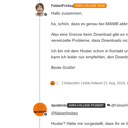
FabianFreitag
HOFA-COLLEGE TEAM
Hallo zusammen,
Offline
ha, schön, dass es genau bei 666MB abbri
Also eine Grenze beim Download gibt es ni
vereinzelte Probleme, dass Downloads nic
Ich bin mit dem Hoster schon in Kontakt 
kann ich leider nur empfehlen, den Downl
Beste Grüße!
2 Antworten
Letzte Antwort
21. Aug. 2019, 
dandimite
@FabianFr
HOFA-COLLEGE STUDENT
@
fabianfreitag
Offline
Hoster? Hätte mir vorgestellt, dass Ihr i